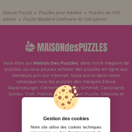
Maison Puzzle
Puzzles pour Adultes
Puzzles de 500
»
»
pièces
Puzzle Bluebird Confiserie de 500 pièces
»
Vous êtes sur
Maison Des Puzzles
, dans notre magasin de
puzzles, où vous pouvez acheter des puzzles en ligne aux
meilleurs prix sur Internet. Nous avons dans notre
catalogue tous les puzzles des marques Educa,
Ravensburger, Clementoni, Heye, Schmidt, Castorland,
Jumbo, Trefl, Piatnik, Anatolian, Art Puzzle, Gibsons et
bien d'autres.
info@maisondespuzzles.fr
Gestion des cookies
Notre site utilise des cookies techniques