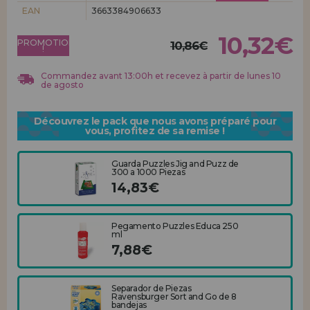
Allez-y! Nous vous attendions.
EAN
3663384906633
ENREGISTREMENT DISTRIBUTEUR
10,32€
PROMOTION
10,86€
!
Commandez avant 13:00h et recevez à partir de lunes 10
de agosto
Découvrez le pack que nous avons préparé pour
vous, profitez de sa remise !
Guarda Puzzles Jig and Puzz de
300 a 1000 Piezas
14,83€
Pegamento Puzzles Educa 250
ml
7,88€
Separador de Piezas
Ravensburger Sort and Go de 8
bandejas