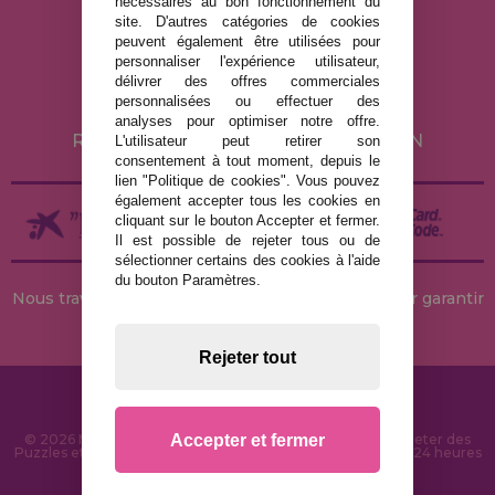
nécessaires au bon fonctionnement du
MENTIONS LÉGALES
site. D'autres catégories de cookies
peuvent également être utilisées pour
POLITIQUE DE CONFIDENTIALITÉ
personnaliser l'expérience utilisateur,
POLITIQUE DE COOKIES
délivrer des offres commerciales
personnalisées ou effectuer des
LIVRAISON ET RETOUR
analyses pour optimiser notre offre.
RETOURS / DROIT DE RÉTRACTATION
L'utilisateur peut retirer son
consentement à tout moment, depuis le
lien "Politique de cookies". Vous pouvez
également accepter tous les cookies en
cliquant sur le bouton Accepter et fermer.
Il est possible de rejeter tous ou de
sélectionner certains des cookies à l'aide
du bouton Paramètres.
Nous travaillons avec des stocks permanents pour garantir
des livraisons rapides
Rejeter tout
Accepter et fermer
© 2026 MaisonDesPuzzles.fr - Boutique en ligne pour acheter des
Puzzles et des Casse-têtes sur Internet. Livraison rapide en 24 heures
et sécurité SSL