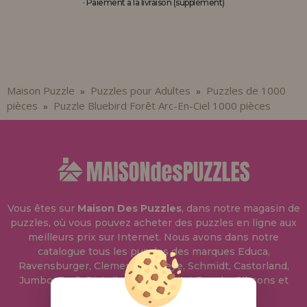
· Paiement à la livraison (supplément)
Maison Puzzle
Puzzles pour Adultes
Puzzles de 1000
»
»
pièces
Puzzle Bluebird Forêt Arc-En-Ciel 1000 pièces
»
Vous êtes sur
Maison Des Puzzles
, dans notre magasin de
puzzles, où vous pouvez acheter des puzzles en ligne aux
meilleurs prix sur Internet. Nous avons dans notre
catalogue tous les puzzles des marques Educa,
Ravensburger, Clementoni, Heye, Schmidt, Castorland,
Jumbo, Trefl, Piatnik, Anatolian, Art Puzzle, Gibsons et
bien d'autres.