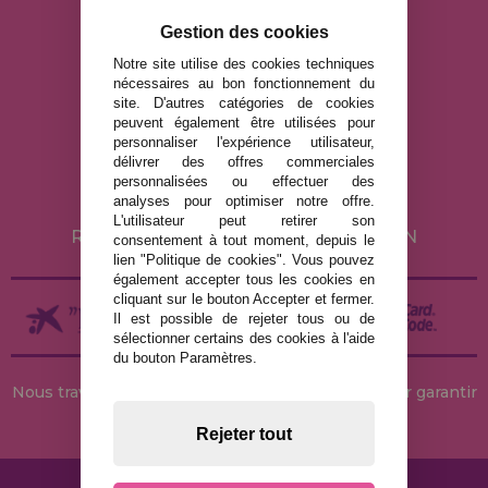
Gestion des cookies
info@maisondespuzzles.fr
Notre site utilise des cookies techniques
nécessaires au bon fonctionnement du
site. D'autres catégories de cookies
MENTIONS LÉGALES
peuvent également être utilisées pour
personnaliser l'expérience utilisateur,
POLITIQUE DE CONFIDENTIALITÉ
délivrer des offres commerciales
POLITIQUE DE COOKIES
personnalisées ou effectuer des
analyses pour optimiser notre offre.
LIVRAISON ET RETOUR
L'utilisateur peut retirer son
RETOURS / DROIT DE RÉTRACTATION
consentement à tout moment, depuis le
lien "Politique de cookies". Vous pouvez
également accepter tous les cookies en
cliquant sur le bouton Accepter et fermer.
Il est possible de rejeter tous ou de
sélectionner certains des cookies à l'aide
du bouton Paramètres.
Nous travaillons avec des stocks permanents pour garantir
des livraisons rapides
Rejeter tout