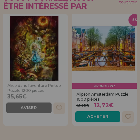
tout voir
ÊTRE INTÉRESSÉ PAR
-5%
Alice dans l'aventure Pintoo
PROMOTION !
Puzzle 1200 pièces
Alipson Amsterdam Puzzle
35,65€
1000 pièces
12,72€
13,39€
AVISER
ACHETER