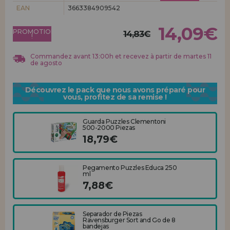
Allez-y! Nous vous attendions.
EAN
3663384909542
ENREGISTREMENT DISTRIBUTEUR
14,09€
PROMOTION
14,83€
!
Commandez avant 13:00h et recevez à partir de martes 11
de agosto
Découvrez le pack que nous avons préparé pour
vous, profitez de sa remise !
Guarda Puzzles Clementoni
500-2000 Piezas
18,79€
Pegamento Puzzles Educa 250
ml
7,88€
Separador de Piezas
Ravensburger Sort and Go de 8
bandejas