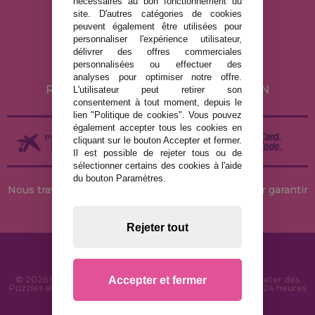
nécessaires au bon fonctionnement du
MENTIONS LÉGALES
site. D'autres catégories de cookies
peuvent également être utilisées pour
POLITIQUE DE CONFIDENTIALITÉ
personnaliser l'expérience utilisateur,
POLITIQUE DE COOKIES
délivrer des offres commerciales
personnalisées ou effectuer des
LIVRAISON ET RETOUR
analyses pour optimiser notre offre.
RETOURS / DROIT DE RÉTRACTATION
L'utilisateur peut retirer son
consentement à tout moment, depuis le
lien "Politique de cookies". Vous pouvez
également accepter tous les cookies en
cliquant sur le bouton Accepter et fermer.
Il est possible de rejeter tous ou de
sélectionner certains des cookies à l'aide
du bouton Paramètres.
Nous travaillons avec des stocks permanents pour garantir
des livraisons rapides
Rejeter tout
Accepter et fermer
© 2026 MaisonDesPuzzles.fr - Boutique en ligne pour acheter des
Puzzles et des Casse-têtes sur Internet. Livraison rapide en 24 heures
et sécurité SSL