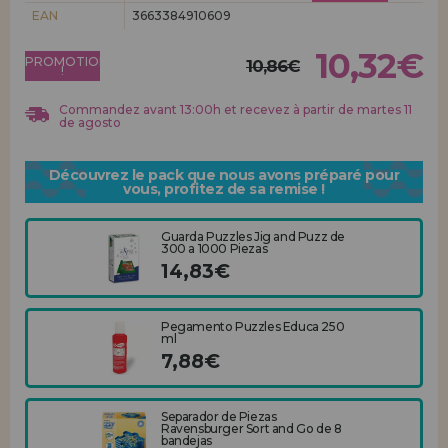
Allez-y! Nous vous attendions.
EAN
3663384910609
ENREGISTREMENT DISTRIBUTEUR
10,32€
PROMOTION
10,86€
!
Commandez avant 13:00h et recevez à partir de martes 11
de agosto
Découvrez le pack que nous avons préparé pour
vous, profitez de sa remise !
Guarda Puzzles Jig and Puzz de
300 a 1000 Piezas
14,83€
Pegamento Puzzles Educa 250
ml
7,88€
Separador de Piezas
Ravensburger Sort and Go de 8
bandejas