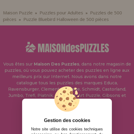
Maison Puzzle
Puzzles pour Adultes
Puzzles de 500
»
»
pièces
Puzzle Bluebird Halloween de 500 pièces
»
Vous êtes sur
Maison Des Puzzles
, dans notre magasin de
puzzles, où vous pouvez acheter des puzzles en ligne aux
meilleurs prix sur Internet. Nous avons dans notre
catalogue tous les puzzles des marques Educa,
Ravensburger, Clementoni, Heye, Schmidt, Castorland,
Jumbo, Trefl, Piatnik, Anatolian, Art Puzzle, Gibsons et
bien d'autres.
info@maisondespuzzles.fr
Gestion des cookies
Notre site utilise des cookies techniques