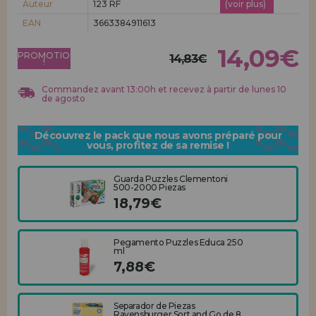
Auteur
123 RF
(voir plus)
Allez-y! Nous vous attendions.
EAN
3663384911613
ENREGISTREMENT DISTRIBUTEUR
14,09€
PROMOTION
14,83€
!
Commandez avant 13:00h et recevez à partir de lunes 10
de agosto
Découvrez le pack que nous avons préparé pour
vous, profitez de sa remise !
Guarda Puzzles Clementoni
500-2000 Piezas
18,79€
Pegamento Puzzles Educa 250
ml
7,88€
Separador de Piezas
Ravensburger Sort and Go de 8