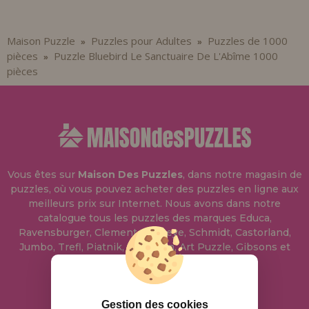
Maison Puzzle
Puzzles pour Adultes
Puzzles de 1000
»
»
pièces
Puzzle Bluebird Le Sanctuaire De L'Abîme 1000
»
pièces
Vous êtes sur
Maison Des Puzzles
, dans notre magasin de
puzzles, où vous pouvez acheter des puzzles en ligne aux
meilleurs prix sur Internet. Nous avons dans notre
catalogue tous les puzzles des marques Educa,
Ravensburger, Clementoni, Heye, Schmidt, Castorland,
Jumbo, Trefl, Piatnik, Anatolian, Art Puzzle, Gibsons et
bien d'autres.
info@maisondespuzzles.fr
Gestion des cookies