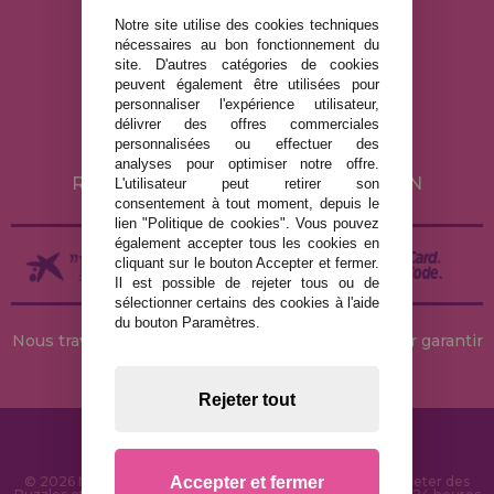
Notre site utilise des cookies techniques
nécessaires au bon fonctionnement du
MENTIONS LÉGALES
site. D'autres catégories de cookies
peuvent également être utilisées pour
POLITIQUE DE CONFIDENTIALITÉ
personnaliser l'expérience utilisateur,
POLITIQUE DE COOKIES
délivrer des offres commerciales
personnalisées ou effectuer des
LIVRAISON ET RETOUR
analyses pour optimiser notre offre.
RETOURS / DROIT DE RÉTRACTATION
L'utilisateur peut retirer son
consentement à tout moment, depuis le
lien "Politique de cookies". Vous pouvez
également accepter tous les cookies en
cliquant sur le bouton Accepter et fermer.
Il est possible de rejeter tous ou de
sélectionner certains des cookies à l'aide
du bouton Paramètres.
Nous travaillons avec des stocks permanents pour garantir
des livraisons rapides
Rejeter tout
Accepter et fermer
© 2026 MaisonDesPuzzles.fr - Boutique en ligne pour acheter des