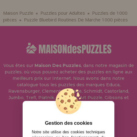
Maison Puzzle
Puzzles pour Adultes
Puzzles de 1000
»
»
pièces
Puzzle Bluebird Routines De Marche 1000 pièces
»
Vous êtes sur
Maison Des Puzzles
, dans notre magasin de
puzzles, où vous pouvez acheter des puzzles en ligne aux
meilleurs prix sur Internet. Nous avons dans notre
catalogue tous les puzzles des marques Educa,
Ravensburger, Clementoni, Heye, Schmidt, Castorland,
Jumbo, Trefl, Piatnik, Anatolian, Art Puzzle, Gibsons et
bien d'autres.
info@maisondespuzzles.fr
Gestion des cookies
Notre site utilise des cookies techniques