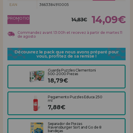
Allez-y! Nous vous attendions.
EAN
3663384910005
ENREGISTREMENT DISTRIBUTEUR
14,09€
PROMOTION
14,83€
!
Commandez avant 13:00h et recevez à partir de martes 11
de agosto
Découvrez le pack que nous avons préparé pour
vous, profitez de sa remise !
Guarda Puzzles Clementoni
500-2000 Piezas
18,79€
Pegamento Puzzles Educa 250
ml
7,88€
Separador de Piezas
Ravensburger Sort and Go de 8
bandejas