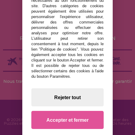
nécessaires au bon fonctionnement du
MENTIONS LÉGALES
site. D'autres catégories de cookies
peuvent également être utilisées pour
POLITIQUE DE CONFIDENTIALITÉ
personnaliser l'expérience utilisateur,
POLITIQUE DE COOKIES
délivrer des offres commerciales
personnalisées ou effectuer des
LIVRAISON ET RETOUR
analyses pour optimiser notre offre.
RETOURS / DROIT DE RÉTRACTATION
L'utilisateur peut retirer son
consentement à tout moment, depuis le
lien "Politique de cookies". Vous pouvez
également accepter tous les cookies en
cliquant sur le bouton Accepter et fermer.
Il est possible de rejeter tous ou de
sélectionner certains des cookies à l'aide
du bouton Paramètres.
Nous travaillons avec des stocks permanents pour garantir
des livraisons rapides
Rejeter tout
Accepter et fermer
© 2026 MaisonDesPuzzles.fr - Boutique en ligne pour acheter des
Puzzles et des Casse-têtes sur Internet. Livraison rapide en 24 heures
et sécurité SSL