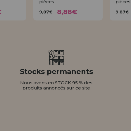
pièces
pièces
26€
8,88€
9,87€
€
8,88€
9,87€
9,87€
ER
ACHETER
Stocks permanents
Nous avons en STOCK 95 % des
produits annoncés sur ce site