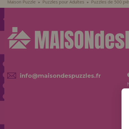
Maison Puzzle
Puzzles pour Adultes
Puzzles de 500 pi
»
»
info@maisondespuzzles.fr