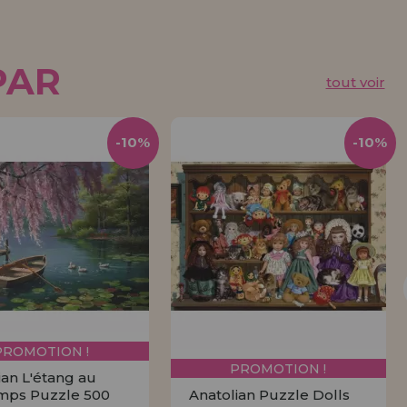
PAR
tout voir
-10%
-10%
PROMOTION !
PROMOTION !
ian L'étang au
mps Puzzle 500
Anatolian Puzzle Dolls