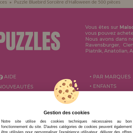
èces
Puzzle Bluebird Sorcière d'Halloween de 500 pièces
»
Vous êtes sur
Mais
vous pouvez acheter 
Nous avons dans no
Ravensburger, Clem
Piatnik, Anatolian, 
AIDE
PAR MARQUES
ENFANTS
NOUVEAUTÉS
POUR ADULTES
PROMOTIONS ET OFFRES
PAR AUTEURS
Gestion des cookies
ACCESSOIRES
Notre site utilise des cookies techniques nécessaires au bon
JEUX DE SOCIÉ
fonctionnement du site. D'autres catégories de cookies peuvent également
être utilisées pour personnaliser l'expérience utilisateur, délivrer des offres