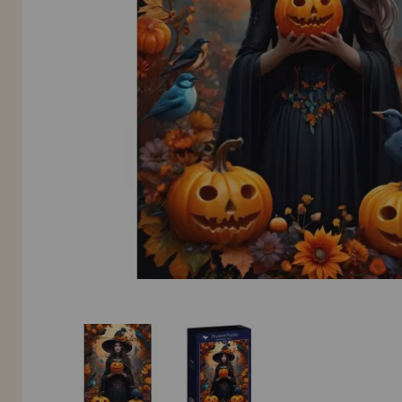
Allez-y! Nous vous attendions.
NOUVEAU CLIENT
INFORMATION
info@maisondespuzzles.fr