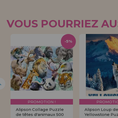
VOUS POURRIEZ AUS
-5%
PROMOTION !
PROMOTIO
Alipson Collage Puzzle
Alipson Loup d
de têtes d'animaux 500
Yellowstone Pu