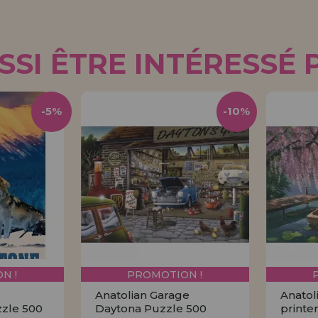
SI ÊTRE INTÉRESSÉ 
-5%
-10%
N !
PROMOTION !
e
Anatolian Garage
Anatol
zzle 500
Daytona Puzzle 500
printe