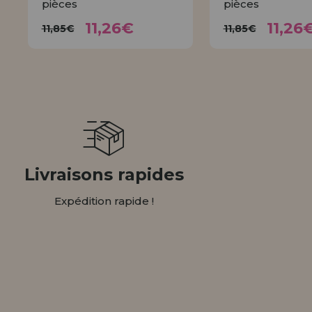
pièces
pièces
11,26€
11,
11,85€
11,85€
11,26€
11,26
11,85€
11,85€
ACHETER
ACHET
Livraisons rapides
Expédition rapide !