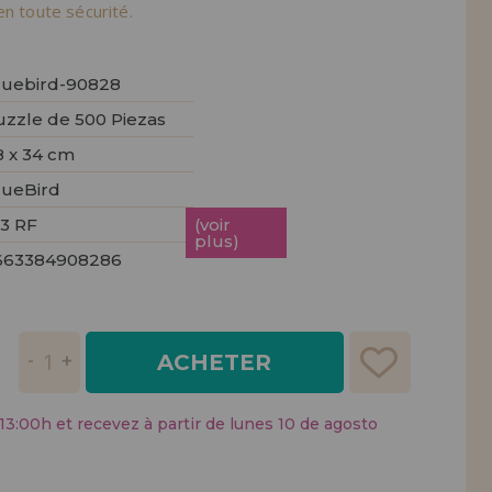
tendions.
en toute sécurité.
REMENT
UTEUR
luebird-90828
uzzle de 500 Piezas
8 x 34 cm
lueBird
23 RF
(voir
plus)
663384908286
ACHETER
:00h et recevez à partir de lunes 10 de agosto