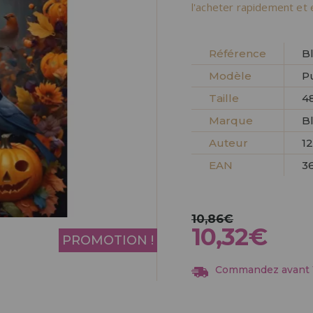
Allez-y! Nous vous at
l'acheter rapidement et 
ENREGIST
DISTRIB
Référence
B
Modèle
P
Taille
4
Marque
B
Auteur
1
EAN
3
10,86€
10,32€
PROMOTION !
Commandez avant 13