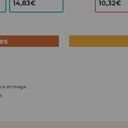
14,83€
10,32€
ues
èce et image
s