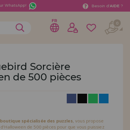
ur WhatsApp!
Besoin d'
AIDE
?
FR
0
ebird Sorcière
en de 500 pièces
rer en tant que
distributeur
ionnel ou une entreprise ? Vous souhaitez vendre nos
treprise ? Inscrivez-vous en tant que distributeur et
ons de vente avec des remises spéciales pour la
 boutique spécialisée des puzzles
, vous propose
e d'Halloween de 500 pièces pour que vous puissiez