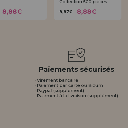
Collection 500 pièces
8,88€
8,88€
9,87€
9,87€
8,88€
8,88€
9,87€
ACHETER
ACHETER
Paiements sécurisés
· Virement bancaire
· Paiement par carte ou Bizum
· Paypal (supplément)
· Paiement à la livraison (supplément)