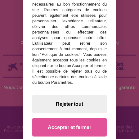
nécessaires au bon fonctionnement du
MENTIONS LÉGALES
site. D'autres catégories de cookies
peuvent également être utilisées pour
POLITIQUE DE CONFIDENTIALITÉ
personnaliser l'expérience utilisateur,
POLITIQUE DE COOKIES
délivrer des offres commerciales
personnalisées ou effectuer des
LIVRAISON ET RETOUR
analyses pour optimiser notre offre.
RETOURS / DROIT DE RÉTRACTATION
L'utilisateur peut retirer son
consentement à tout moment, depuis le
lien "Politique de cookies". Vous pouvez
également accepter tous les cookies en
cliquant sur le bouton Accepter et fermer.
Il est possible de rejeter tous ou de
sélectionner certains des cookies à l'aide
du bouton Paramètres.
Nous travaillons avec des stocks permanents pour garantir
des livraisons rapides
Rejeter tout
Accepter et fermer
© 2026 MaisonDesPuzzles.fr - Boutique en ligne pour acheter des
Puzzles et des Casse-têtes sur Internet. Livraison rapide en 24 heures
et sécurité SSL