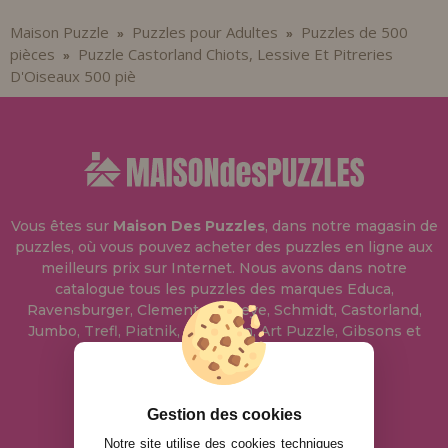
Maison Puzzle
Puzzles pour Adultes
Puzzles de 500
»
»
pièces
Puzzle Castorland Chiots, Lessive Et Pitreries
»
D'Oiseaux 500 piè
Vous êtes sur
Maison Des Puzzles
, dans notre magasin de
puzzles, où vous pouvez acheter des puzzles en ligne aux
meilleurs prix sur Internet. Nous avons dans notre
catalogue tous les puzzles des marques Educa,
Ravensburger, Clementoni, Heye, Schmidt, Castorland,
Jumbo, Trefl, Piatnik, Anatolian, Art Puzzle, Gibsons et
bien d'autres.
info@maisondespuzzles.fr
Gestion des cookies
Notre site utilise des cookies techniques