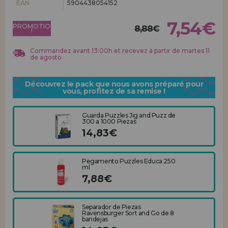
EAN
5904438054152
Allez-y! Nous vous attendions.
7,54€
PROMOTION
ENREGISTREMENT DISTRIBUTEUR
8,88€
!
Commandez avant 13:00h et recevez à partir de martes 11
de agosto
Découvrez le pack que nous avons préparé pour
vous, profitez de sa remise !
Guarda Puzzles Jig and Puzz de
300 a 1000 Piezas
14,83€
Pegamento Puzzles Educa 250
ml
7,88€
Separador de Piezas
Ravensburger Sort and Go de 8
bandejas