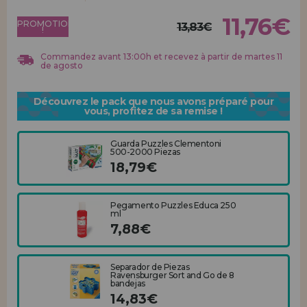
Allez-y! Nous vous attendions.
11,76€
PROMOTION
13,83€
!
ENREGISTREMENT DISTRIBUTEUR
Commandez avant 13:00h et recevez à partir de martes 11
de agosto
Découvrez le pack que nous avons préparé pour
vous, profitez de sa remise !
Guarda Puzzles Clementoni
500-2000 Piezas
18,79€
Pegamento Puzzles Educa 250
ml
7,88€
Separador de Piezas
Ravensburger Sort and Go de 8
bandejas
14,83€