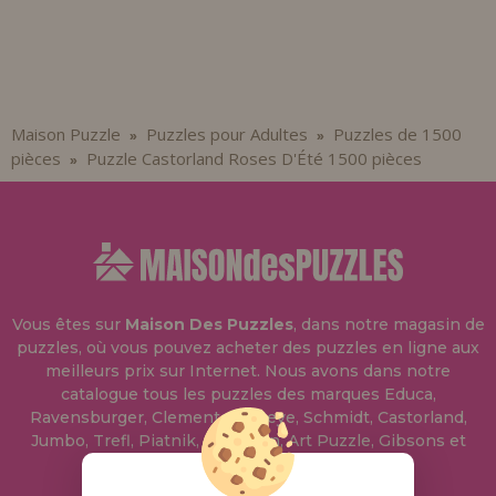
Maison Puzzle
Puzzles pour Adultes
Puzzles de 1500
»
»
pièces
Puzzle Castorland Roses D'Été 1500 pièces
»
Vous êtes sur
Maison Des Puzzles
, dans notre magasin de
puzzles, où vous pouvez acheter des puzzles en ligne aux
meilleurs prix sur Internet. Nous avons dans notre
catalogue tous les puzzles des marques Educa,
Ravensburger, Clementoni, Heye, Schmidt, Castorland,
Jumbo, Trefl, Piatnik, Anatolian, Art Puzzle, Gibsons et
bien d'autres.