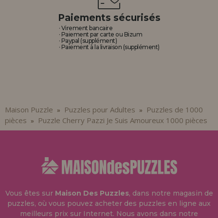
Paiements sécurisés
· Virement bancaire
· Paiement par carte ou Bizum
· Paypal (supplément)
· Paiement à la livraison (supplément)
Maison Puzzle
Puzzles pour Adultes
Puzzles de 1000
»
»
pièces
Puzzle Cherry Pazzi Je Suis Amoureux 1000 pièces
»
Vous êtes sur
Maison Des Puzzles
, dans notre magasin de
puzzles, où vous pouvez acheter des puzzles en ligne aux
meilleurs prix sur Internet. Nous avons dans notre