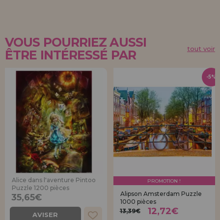
VOUS POURRIEZ AUSSI
tout voir
ÊTRE INTÉRESSÉ PAR
-5%
Alice dans l'aventure Pintoo
PROMOTION !
Puzzle 1200 pièces
Alipson Amsterdam Puzzle
35,65€
1000 pièces
12,72€
13,39€
AVISER