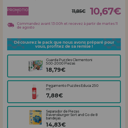
Allez-y! Nous vous attendions.
10,67€
PROMOTION
11,85€
!
ENREGISTREMENT DISTRIBUTEUR
Commandez avant 13:00h et recevez à partir de martes 11
de agosto
Découvrez le pack que nous avons préparé pour
vous, profitez de sa remise !
Guarda Puzzles Clementoni
500-2000 Piezas
18,79€
Pegamento Puzzles Educa 250
ml
7,88€
Separador de Piezas
Ravensburger Sort and Go de 8
bandejas
14,83€