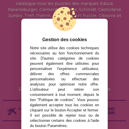
catalogue tous les puzzles des marques Educa,
Ravensburger, Clementoni, Heye, Schmidt, Castorland,
Jumbo, Trefl, Piatnik, Anatolian, Art Puzzle, Gibsons et
bien d'autres.
info@maisondespuzzles.fr
Gestion des cookies
Notre site utilise des cookies techniques
nécessaires au bon fonctionnement du
MENTIONS LÉGALES
site. D'autres catégories de cookies
peuvent également être utilisées pour
POLITIQUE DE CONFIDENTIALITÉ
personnaliser l'expérience utilisateur,
POLITIQUE DE COOKIES
délivrer des offres commerciales
personnalisées ou effectuer des
LIVRAISON ET RETOUR
analyses pour optimiser notre offre.
RETOURS / DROIT DE RÉTRACTATION
L'utilisateur peut retirer son
consentement à tout moment, depuis le
lien "Politique de cookies". Vous pouvez
également accepter tous les cookies en
cliquant sur le bouton Accepter et fermer.
Il est possible de rejeter tous ou de
sélectionner certains des cookies à l'aide
du bouton Paramètres.