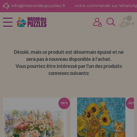
info@maisondespuzzles.fr
votre commande sur WhatsA
0
NOUVEAUTÉS
J'ai déjà acheté ici
PROMOTIONS ET OFFRES
Je suis un client
Désolé, mais
ce produit est désormais épuisé
et ne
PUZZLES POUR ADULTES
sera pas à nouveau disponible à l'achat.
Vous pourriez être intéressé par l'un des produits
PUZZLES POUR ENFANTS
connexes suivants:
PUZZLES PAR MARQUES
Mot de passe oublié?
PUZZLES PAR THÈMES
PUZZLES POR AUTORES
-10%
-10%
ACCESSOIRES DE PUZZLES
JEUX DE SOCIÉTÉ