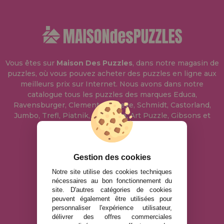
Vous êtes sur
Maison Des Puzzles
, dans notre magasin de
puzzles, où vous pouvez acheter des puzzles en ligne aux
meilleurs prix sur Internet. Nous avons dans notre
catalogue tous les puzzles des marques Educa,
Ravensburger, Clementoni, Heye, Schmidt, Castorland,
Jumbo, Trefl, Piatnik, Anatolian, Art Puzzle, Gibsons et
bien d'autres.
info@maisondespuzzles.fr
Gestion des cookies
Notre site utilise des cookies techniques
nécessaires au bon fonctionnement du
MENTIONS LÉGALES
site. D'autres catégories de cookies
peuvent également être utilisées pour
POLITIQUE DE CONFIDENTIALITÉ
personnaliser l'expérience utilisateur,
POLITIQUE DE COOKIES
délivrer des offres commerciales