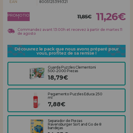
EAN
8005125399321
Allez-y! Nous vous attendions.
11,26€
PROMOTION
ENREGISTREMENT DISTRIBUTEUR
11,85€
!
Commandez avant 13:00h et recevez à partir de martes 11
de agosto
Découvrez le pack que nous avons préparé pour
vous, profitez de sa remise !
Guarda Puzzles Clementoni
500-2000 Piezas
18,79€
Pegamento Puzzles Educa 250
ml
7,88€
Separador de Piezas
Ravensburger Sort and Go de 8
bandejas