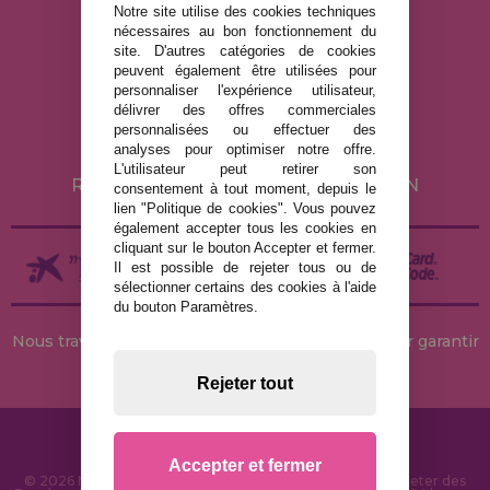
Notre site utilise des cookies techniques
nécessaires au bon fonctionnement du
site. D'autres catégories de cookies
MENTIONS LÉGALES
peuvent également être utilisées pour
personnaliser l'expérience utilisateur,
POLITIQUE DE CONFIDENTIALITÉ
délivrer des offres commerciales
POLITIQUE DE COOKIES
personnalisées ou effectuer des
analyses pour optimiser notre offre.
LIVRAISON ET RETOUR
L'utilisateur peut retirer son
RETOURS / DROIT DE RÉTRACTATION
consentement à tout moment, depuis le
lien "Politique de cookies". Vous pouvez
également accepter tous les cookies en
cliquant sur le bouton Accepter et fermer.
Il est possible de rejeter tous ou de
sélectionner certains des cookies à l'aide
du bouton Paramètres.
Nous travaillons avec des stocks permanents pour garantir
des livraisons rapides
Rejeter tout
Accepter et fermer
© 2026 MaisonDesPuzzles.fr - Boutique en ligne pour acheter des