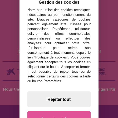
Gestion des cookies
info@maisondespuzzles.fr
Notre site utilise des cookies techniques
nécessaires au bon fonctionnement du
site. D'autres catégories de cookies
MENTIONS LÉGALES
peuvent également être utilisées pour
personnaliser l'expérience utilisateur,
POLITIQUE DE CONFIDENTIALITÉ
délivrer des offres commerciales
POLITIQUE DE COOKIES
personnalisées ou effectuer des
analyses pour optimiser notre offre.
LIVRAISON ET RETOUR
L'utilisateur peut retirer son
RETOURS / DROIT DE RÉTRACTATION
consentement à tout moment, depuis le
lien "Politique de cookies". Vous pouvez
également accepter tous les cookies en
cliquant sur le bouton Accepter et fermer.
Il est possible de rejeter tous ou de
sélectionner certains des cookies à l'aide
du bouton Paramètres.
Nous travaillons avec des stocks permanents pour garantir
des livraisons rapides
Rejeter tout