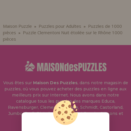
Maison Puzzle
Puzzles pour Adultes
Puzzles de 1000
»
»
pièces
Puzzle Clementoni Nuit étoilée sur le Rhône 1000
»
pièces
Vous êtes sur
Maison Des Puzzles
, dans notre magasin de
puzzles, où vous pouvez acheter des puzzles en ligne aux
meilleurs prix sur Internet. Nous avons dans notre
catalogue tous les puzzles des marques Educa,
Ravensburger, Clementoni, Heye, Schmidt, Castorland,
Jumbo, Trefl, Piatnik, Anatolian, Art Puzzle, Gibsons et
bien d'autres.