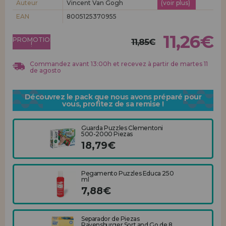
Auteur
Vincent Van Gogh
(voir plus)
Allez-y! Nous vous attendions.
EAN
8005125370955
ENREGISTREMENT DISTRIBUTEUR
11,26€
PROMOTION
11,85€
!
Commandez avant 13:00h et recevez à partir de martes 11
de agosto
Découvrez le pack que nous avons préparé pour
vous, profitez de sa remise !
Guarda Puzzles Clementoni
500-2000 Piezas
18,79€
Pegamento Puzzles Educa 250
ml
7,88€
Separador de Piezas
Ravensburger Sort and Go de 8