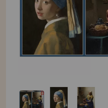
Allez-y! Nous vous attendions.
NOUVEAU CLIENT
INFORMATION
info@maisondespuzzles.fr