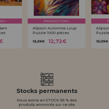
N !
PROMOTION !
rdam
Alipson Automne Loup
Alipso
ces
Puzzle 1000 pièces
Puzzle
72€
12,72€
13,39€
1
€
12,72€
13,39€
13,39€
ER
ACHETER
Stocks permanents
Nous avons en STOCK 95 % des
produits annoncés sur ce site