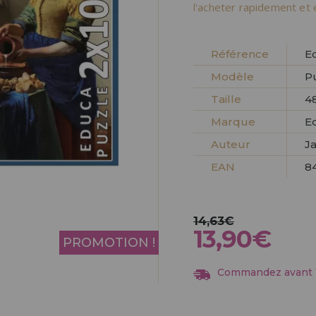
Allez-y! Nous vous at
l'acheter rapidement et 
ENREGIST
DISTRIB
Référence
E
Modèle
Pu
Taille
48
Marque
E
Auteur
J
EAN
8
14,63€
13,90€
PROMOTION !
Commandez avant 13