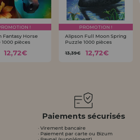
PROMOTION !
PROMOTION !
n Fantasy Horse
Alipson Full Moon Spring
 1000 pièces
Puzzle 1000 pièces
12,72€
12,72€
3,39€
13,39€
12,72€
12,72€
13,39€
ACHETER
ACHETER
Paiements sécurisés
· Virement bancaire
· Paiement par carte ou Bizum
· Paypal (supplément)