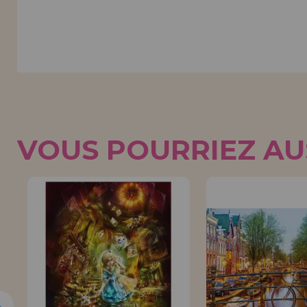
VOUS POURRIEZ AUS
5%