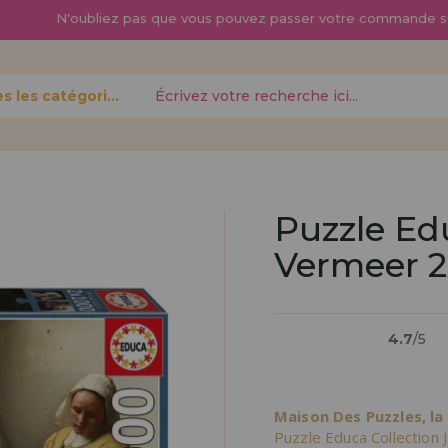
N'oubliez pas que vous pouvez passer
votre commande s
Toutes les catégories
oublié?
Puzzle Ed
Vermeer 2
Je veux m'enregist
nouveau 
4.7
/5
pouvez
Vous êtes un profess
gne,
produits dans votre en
opérations
découvrez nos conditi
Maison Des Puzzles, la
distribution.
Puzzle Educa Collection