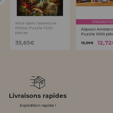
PROMOTIO
Alice dans l'aventure
Pintoo Puzzle 1200
Alipson Amste
pièces
Puzzle 1000 piè
12,
35,65€
13,39€
35,65€
12,72
13,39€
AVISER
ACHET
Livraisons rapides
Expédition rapide !