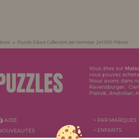
ièces
Puzzle Educa Collection Jan Vermeer 2x1000 Pièces
»
Vous êtes sur
Mais
vous pouvez acheter 
Nous avons dans no
Ravensburger, Clem
Piatnik, Anatolian, 
AIDE
PAR MARQUES
ENFANTS
NOUVEAUTÉS