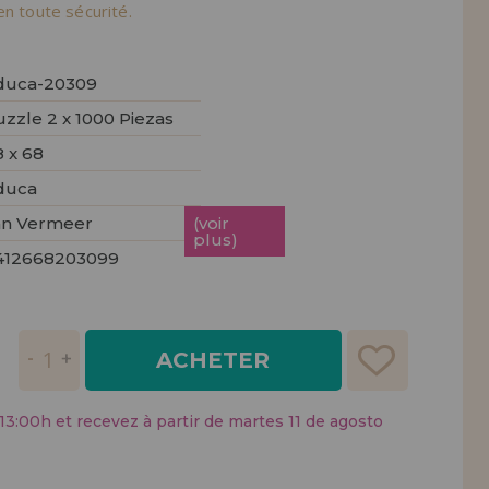
tendions.
en toute sécurité.
REMENT
UTEUR
duca-20309
zzle 2 x 1000 Piezas
 x 68
duca
an Vermeer
(voir
plus)
412668203099
ACHETER
:00h et recevez à partir de martes 11 de agosto