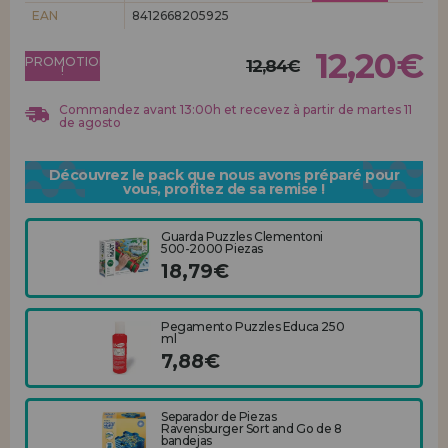
Allez-y! Nous vous attendions.
EAN
8412668205925
ENREGISTREMENT DISTRIBUTEUR
12,20€
PROMOTION
12,84€
!
Commandez avant 13:00h et recevez à partir de martes 11
de agosto
Découvrez le pack que nous avons préparé pour
vous, profitez de sa remise !
Guarda Puzzles Clementoni
500-2000 Piezas
18,79€
Pegamento Puzzles Educa 250
ml
7,88€
Separador de Piezas
Ravensburger Sort and Go de 8
bandejas