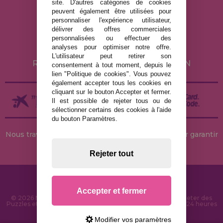
site. D'autres catégories de cookies
MENTIONS LÉGALES
peuvent également être utilisées pour
personnaliser l'expérience utilisateur,
POLITIQUE DE CONFIDENTIALITÉ
délivrer des offres commerciales
POLITIQUE DE COOKIES
personnalisées ou effectuer des
analyses pour optimiser notre offre.
LIVRAISON ET RETOUR
L'utilisateur peut retirer son
RETOURS / DROIT DE RÉTRACTATION
consentement à tout moment, depuis le
lien "Politique de cookies". Vous pouvez
également accepter tous les cookies en
cliquant sur le bouton Accepter et fermer.
Il est possible de rejeter tous ou de
sélectionner certains des cookies à l'aide
du bouton Paramètres.
Nous travaillons avec des stocks permanents pour garantir
des livraisons rapides
Rejeter tout
Accepter et fermer
© 2026 MaisonDesPuzzles.fr - Boutique en ligne pour acheter des
Puzzles et des Casse-têtes sur Internet. Livraison rapide en 24 heures
et sécurité SSL
Modifier vos paramètres