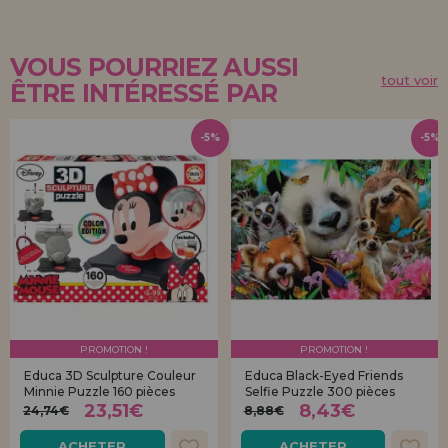
VOUS POURRIEZ AUSSI
tout voir
ÊTRE INTÉRESSÉ PAR
-5%
-5%
PROMOTION !
PROMOTION !
Educa 3D Sculpture Couleur
Educa Black-Eyed Friends
Minnie Puzzle 160 pièces
Selfie Puzzle 300 pièces
23,51€
8,43€
24,74€
8,88€
ACHETER
ACHETER