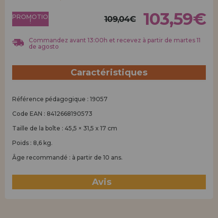
Allez-y! Nous vous attendions.
103,59€
PROMOTION
109,04€
!
ENREGISTREMENT DISTRIBUTEUR
Commandez avant 13:00h et recevez à partir de martes 11
de agosto
Caractéristiques
Référence pédagogique : 19057
Code EAN : 8412668190573
Taille de la boîte : 45,5 × 31,5 x 17 cm
Poids : 8,6 kg.
Âge recommandé : à partir de 10 ans.
Avis
(4)