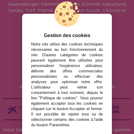
Ravensburger, Clementoni, Heye, Schmidt, Castorland,
Jumbo, Trefl, Piatnik, Anatolian, Art Puzzle, Gibsons et
bien d'autres.
info@maisondespuzzles.fr
Gestion des cookies
Notre site utilise des cookies techniques
nécessaires au bon fonctionnement du
MENTIONS LÉGALES
site. D'autres catégories de cookies
peuvent également être utilisées pour
POLITIQUE DE CONFIDENTIALITÉ
personnaliser l'expérience utilisateur,
POLITIQUE DE COOKIES
délivrer des offres commerciales
personnalisées ou effectuer des
LIVRAISON ET RETOUR
analyses pour optimiser notre offre.
RETOURS / DROIT DE RÉTRACTATION
L'utilisateur peut retirer son
consentement à tout moment, depuis le
lien "Politique de cookies". Vous pouvez
également accepter tous les cookies en
cliquant sur le bouton Accepter et fermer.
Il est possible de rejeter tous ou de
sélectionner certains des cookies à l'aide
du bouton Paramètres.
Nous travaillons avec des stocks permanents pour garantir