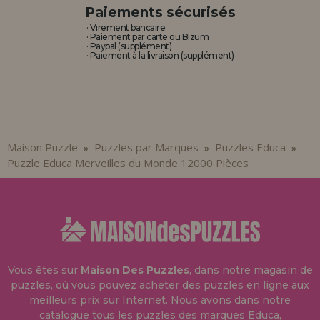
Paiements sécurisés
· Virement bancaire
· Paiement par carte ou Bizum
· Paypal (supplément)
· Paiement à la livraison (supplément)
Maison Puzzle
Puzzles par Marques
Puzzles Educa
»
»
»
Puzzle Educa Merveilles du Monde 12000 Pièces
Vous êtes sur
Maison Des Puzzles
, dans notre magasin de
puzzles, où vous pouvez acheter des puzzles en ligne aux
meilleurs prix sur Internet. Nous avons dans notre
catalogue tous les puzzles des marques Educa,