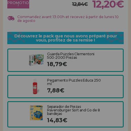
12,20€
Allez-y! Nous vous attendions.
PROMOTION
12,84€
!
ENREGISTREMENT DISTRIBUTEUR
Commandez avant 13:00h et recevez à partir de lunes 10
de agosto
Découvrez le pack que nous avons préparé pour
vous, profitez de sa remise !
Guarda Puzzles Clementoni
500-2000 Piezas
18,79€
Pegamento Puzzles Educa 250
ml
7,88€
Separador de Piezas
Ravensburger Sort and Go de 8
bandejas
14,83€