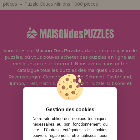
pièces
Puzzle Educa Minions 1000 pièces
»
Vous êtes sur
Maison Des Puzzles
, dans notre magasin de
puzzles, où vous pouvez acheter des puzzles en ligne aux
meilleurs prix sur Internet. Nous avons dans notre
catalogue tous les puzzles des marques Educa,
Ravensburger, Clementoni, Heye, Schmidt, Castorland,
Jumbo, Trefl, Piatnik, Anatolian, Art Puzzle, Gibsons et
bien d'autres.
info@maisondespuzzles.fr
Gestion des cookies
Notre site utilise des cookies techniques
nécessaires au bon fonctionnement du
MENTIONS LÉGALES
site. D'autres catégories de cookies
peuvent également être utilisées pour
POLITIQUE DE CONFIDENTIALITÉ