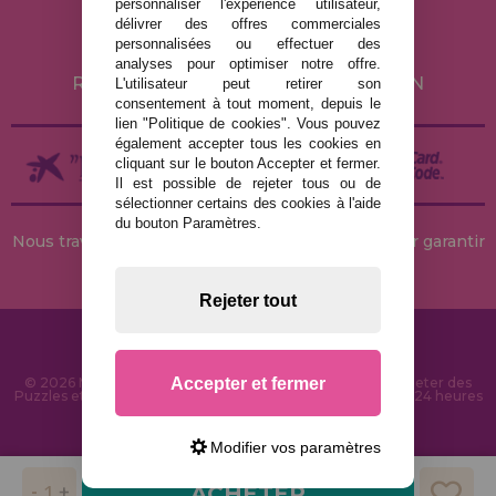
personnaliser l'expérience utilisateur,
POLITIQUE DE COOKIES
délivrer des offres commerciales
personnalisées ou effectuer des
LIVRAISON ET RETOUR
analyses pour optimiser notre offre.
RETOURS / DROIT DE RÉTRACTATION
L'utilisateur peut retirer son
consentement à tout moment, depuis le
lien "Politique de cookies". Vous pouvez
également accepter tous les cookies en
cliquant sur le bouton Accepter et fermer.
Il est possible de rejeter tous ou de
sélectionner certains des cookies à l'aide
du bouton Paramètres.
Nous travaillons avec des stocks permanents pour garantir
des livraisons rapides
Rejeter tout
Accepter et fermer
© 2026 MaisonDesPuzzles.fr - Boutique en ligne pour acheter des
Puzzles et des Casse-têtes sur Internet. Livraison rapide en 24 heures
et sécurité SSL
Modifier vos paramètres
ACHETER