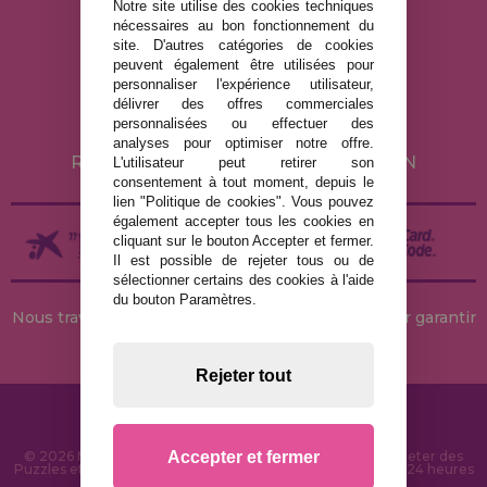
Notre site utilise des cookies techniques
nécessaires au bon fonctionnement du
MENTIONS LÉGALES
site. D'autres catégories de cookies
peuvent également être utilisées pour
POLITIQUE DE CONFIDENTIALITÉ
personnaliser l'expérience utilisateur,
POLITIQUE DE COOKIES
délivrer des offres commerciales
personnalisées ou effectuer des
LIVRAISON ET RETOUR
analyses pour optimiser notre offre.
RETOURS / DROIT DE RÉTRACTATION
L'utilisateur peut retirer son
consentement à tout moment, depuis le
lien "Politique de cookies". Vous pouvez
également accepter tous les cookies en
cliquant sur le bouton Accepter et fermer.
Il est possible de rejeter tous ou de
sélectionner certains des cookies à l'aide
du bouton Paramètres.
Nous travaillons avec des stocks permanents pour garantir
des livraisons rapides
Rejeter tout
Accepter et fermer
© 2026 MaisonDesPuzzles.fr - Boutique en ligne pour acheter des
Puzzles et des Casse-têtes sur Internet. Livraison rapide en 24 heures
et sécurité SSL