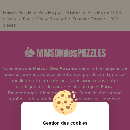
Maison Puzzle
Puzzles pour Adultes
Puzzles de 1000
»
»
pièces
Puzzle Enjoy Bouquet of Summer Flowers 1000
»
pièces
Vous êtes sur
Maison Des Puzzles
, dans notre magasin de
puzzles, où vous pouvez acheter des puzzles en ligne aux
meilleurs prix sur Internet. Nous avons dans notre
catalogue tous les puzzles des marques Educa,
Ravensburger, Clementoni, Heye, Schmidt, Castorland,
Jumbo, Trefl, Piatnik, Anatolian, Art Puzzle, Gibsons et
bien d'autres.
info@maisondespuzzles.fr
Gestion des cookies