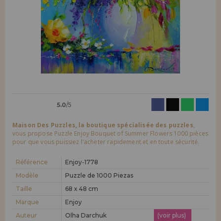
LIQUIDATIONS
Je veux m'enregistrer en tant que
nouveau client
En créant un compte sur maisondespuzzles.fr, vous pouvez faire vos
INFORMATION
achats rapidement dans notre boutique en ligne, vérifier le statut de
vos commandes et consulter vos opérations précédentes.
info@maisondespuzzles.fr
Allez-y! Nous vous attendions.
NOUVEAU CLIENT
5.0
/5
Maison Des Puzzles, la boutique spécialisée des puzzles
,
vous propose Puzzle Enjoy Bouquet of Summer Flowers 1000 pièces
pour que vous puissiez l'acheter rapidement et en toute sécurité.
Je veux m'enregistrer en tant que
nouveau distributeur
Référence
Enjoy-1778
Modèle
Puzzle de 1000 Piezas
Taille
68 x 48 cm
Vous êtes un professionnel ou une entreprise ? Vous souhaitez
vendre nos produits dans votre entreprise ? Inscrivez-vous en tant
Marque
Enjoy
que distributeur et découvrez nos conditions de vente avec des
remises spéciales pour la distribution.
Auteur
Olha Darchuk
(voir plus)