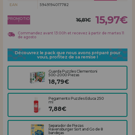
Allez-y! Nous vous attendions.
EAN
5949194017782
ENREGISTREMENT DISTRIBUTEUR
15,97€
PROMOTION
16,81€
!
Commandez avant 13:00h et recevez à partir de martes 11
de agosto
Découvrez le pack que nous avons préparé pour
vous, profitez de sa remise !
Guarda Puzzles Clementoni
500-2000 Piezas
18,79€
Pegamento Puzzles Educa 250
ml
7,88€
Separador de Piezas
Ravensburger Sort and Go de 8
bandejas