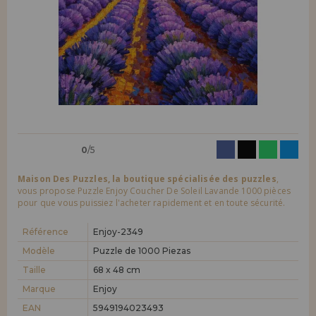
LIQUIDATIONS
Je veux m'enregistrer en tant que
nouveau client
En créant un compte sur maisondespuzzles.fr, vous pouvez faire vos
INFORMATION
achats rapidement dans notre boutique en ligne, vérifier le statut de
vos commandes et consulter vos opérations précédentes.
info@maisondespuzzles.fr
Allez-y! Nous vous attendions.
NOUVEAU CLIENT
0
/5
Maison Des Puzzles, la boutique spécialisée des puzzles
,
vous propose Puzzle Enjoy Coucher De Soleil Lavande 1000 pièces
pour que vous puissiez l'acheter rapidement et en toute sécurité.
Je veux m'enregistrer en tant que
nouveau distributeur
Référence
Enjoy-2349
Modèle
Puzzle de 1000 Piezas
Taille
68 x 48 cm
Vous êtes un professionnel ou une entreprise ? Vous souhaitez
vendre nos produits dans votre entreprise ? Inscrivez-vous en tant
Marque
Enjoy
que distributeur et découvrez nos conditions de vente avec des
remises spéciales pour la distribution.
EAN
5949194023493