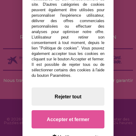
MENTIONS LÉGALES
site. D'autres catégories de cookies
peuvent également être utilisées pour
POLITIQUE DE CONFIDENTIALITÉ
personnaliser l'expérience utilisateur,
POLITIQUE DE COOKIES
délivrer des offres commerciales
personnalisées ou effectuer des
LIVRAISON ET RETOUR
analyses pour optimiser notre offre.
RETOURS / DROIT DE RÉTRACTATION
L'utilisateur peut retirer son
consentement à tout moment, depuis le
lien "Politique de cookies". Vous pouvez
également accepter tous les cookies en
cliquant sur le bouton Accepter et fermer.
Il est possible de rejeter tous ou de
sélectionner certains des cookies à l'aide
du bouton Paramètres.
Nous travaillons avec des stocks permanents pour garantir
des livraisons rapides
Rejeter tout
Accepter et fermer
© 2026 MaisonDesPuzzles.fr - Boutique en ligne pour acheter des
Puzzles et des Casse-têtes sur Internet. Livraison rapide en 24 heures
et sécurité SSL