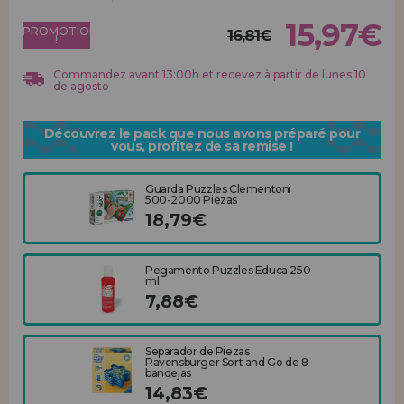
Allez-y! Nous vous attendions.
15,97€
PROMOTION
16,81€
!
ENREGISTREMENT DISTRIBUTEUR
Commandez avant 13:00h et recevez à partir de lunes 10
de agosto
Découvrez le pack que nous avons préparé pour
vous, profitez de sa remise !
Guarda Puzzles Clementoni
500-2000 Piezas
18,79€
Pegamento Puzzles Educa 250
ml
7,88€
Separador de Piezas
Ravensburger Sort and Go de 8
bandejas
14,83€