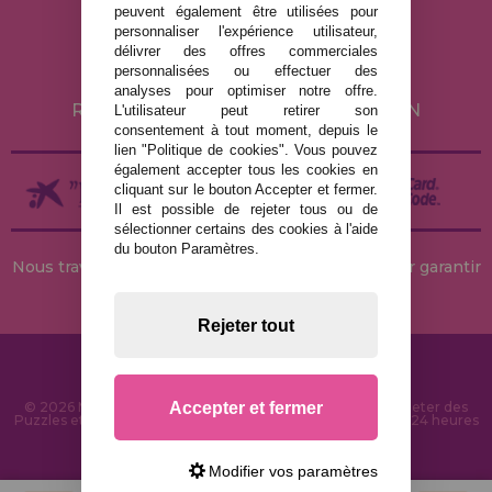
peuvent également être utilisées pour
POLITIQUE DE CONFIDENTIALITÉ
personnaliser l'expérience utilisateur,
POLITIQUE DE COOKIES
délivrer des offres commerciales
personnalisées ou effectuer des
LIVRAISON ET RETOUR
analyses pour optimiser notre offre.
RETOURS / DROIT DE RÉTRACTATION
L'utilisateur peut retirer son
consentement à tout moment, depuis le
lien "Politique de cookies". Vous pouvez
également accepter tous les cookies en
cliquant sur le bouton Accepter et fermer.
Il est possible de rejeter tous ou de
sélectionner certains des cookies à l'aide
du bouton Paramètres.
Nous travaillons avec des stocks permanents pour garantir
des livraisons rapides
Rejeter tout
Accepter et fermer
© 2026 MaisonDesPuzzles.fr - Boutique en ligne pour acheter des
Puzzles et des Casse-têtes sur Internet. Livraison rapide en 24 heures
et sécurité SSL
Modifier vos paramètres