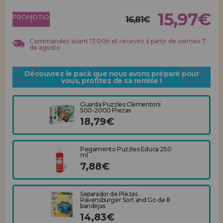
Allez-y! Nous vous attendions.
15,97€
PROMOTION
16,81€
!
ENREGISTREMENT DISTRIBUTEUR
Commandez avant 13:00h et recevez à partir de viernes 7
de agosto
Découvrez le pack que nous avons préparé pour
vous, profitez de sa remise !
Guarda Puzzles Clementoni
500-2000 Piezas
18,79€
Pegamento Puzzles Educa 250
ml
7,88€
Separador de Piezas
Ravensburger Sort and Go de 8
bandejas
14,83€