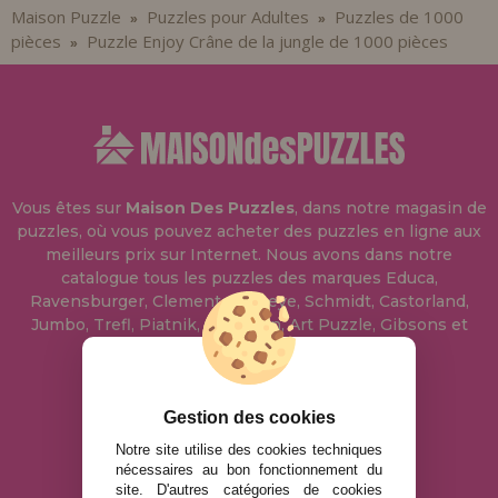
Maison Puzzle
Puzzles pour Adultes
Puzzles de 1000
»
»
pièces
Puzzle Enjoy Crâne de la jungle de 1000 pièces
»
Vous êtes sur
Maison Des Puzzles
, dans notre magasin de
puzzles, où vous pouvez acheter des puzzles en ligne aux
meilleurs prix sur Internet. Nous avons dans notre
catalogue tous les puzzles des marques Educa,
Ravensburger, Clementoni, Heye, Schmidt, Castorland,
Jumbo, Trefl, Piatnik, Anatolian, Art Puzzle, Gibsons et
bien d'autres.
info@maisondespuzzles.fr
Gestion des cookies
Notre site utilise des cookies techniques
nécessaires au bon fonctionnement du
MENTIONS LÉGALES
site. D'autres catégories de cookies