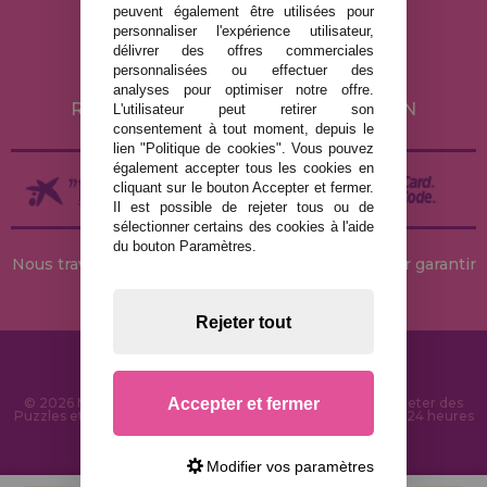
peuvent également être utilisées pour
POLITIQUE DE CONFIDENTIALITÉ
personnaliser l'expérience utilisateur,
POLITIQUE DE COOKIES
délivrer des offres commerciales
personnalisées ou effectuer des
LIVRAISON ET RETOUR
analyses pour optimiser notre offre.
RETOURS / DROIT DE RÉTRACTATION
L'utilisateur peut retirer son
consentement à tout moment, depuis le
lien "Politique de cookies". Vous pouvez
également accepter tous les cookies en
cliquant sur le bouton Accepter et fermer.
Il est possible de rejeter tous ou de
sélectionner certains des cookies à l'aide
du bouton Paramètres.
Nous travaillons avec des stocks permanents pour garantir
des livraisons rapides
Rejeter tout
Accepter et fermer
© 2026 MaisonDesPuzzles.fr - Boutique en ligne pour acheter des
Puzzles et des Casse-têtes sur Internet. Livraison rapide en 24 heures
et sécurité SSL
Modifier vos paramètres