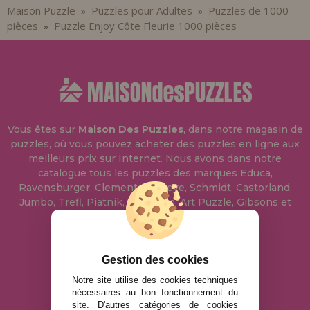
Maison Puzzle
Puzzles pour Adultes
Puzzles de 1000
»
»
pièces
Puzzle Enjoy Côte Fleurie 1000 pièces
»
Vous êtes sur
Maison Des Puzzles
, dans notre magasin de
puzzles, où vous pouvez acheter des puzzles en ligne aux
meilleurs prix sur Internet. Nous avons dans notre
catalogue tous les puzzles des marques Educa,
Ravensburger, Clementoni, Heye, Schmidt, Castorland,
Jumbo, Trefl, Piatnik, Anatolian, Art Puzzle, Gibsons et
bien d'autres.
info@maisondespuzzles.fr
Gestion des cookies
Notre site utilise des cookies techniques
nécessaires au bon fonctionnement du
MENTIONS LÉGALES
site. D'autres catégories de cookies