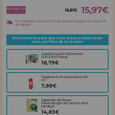
Allez-y! Nous vous attendions.
15,97€
PROMOTION
16,81€
!
ENREGISTREMENT DISTRIBUTEUR
Commandez avant 13:00h et recevez à partir de martes 11
de agosto
Découvrez le pack que nous avons préparé pour
vous, profitez de sa remise !
Guarda Puzzles Clementoni
500-2000 Piezas
18,79€
Pegamento Puzzles Educa 250
ml
7,88€
Separador de Piezas
Ravensburger Sort and Go de 8
bandejas
14,83€