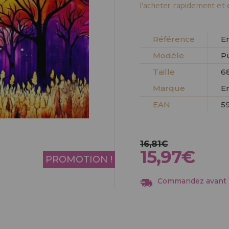
Allez-y! Nous vous at
l'acheter rapidement et 
ENREGIST
DISTRIB
Référence
E
Modèle
P
Taille
6
Marque
E
EAN
5
16,81€
15,97€
PROMOTION !
Commandez avant 13