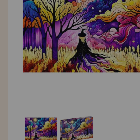
Allez-y! Nous vous attendions.
NOUVEAU CLIENT
INFORMATION
info@maisondespuzzles.fr