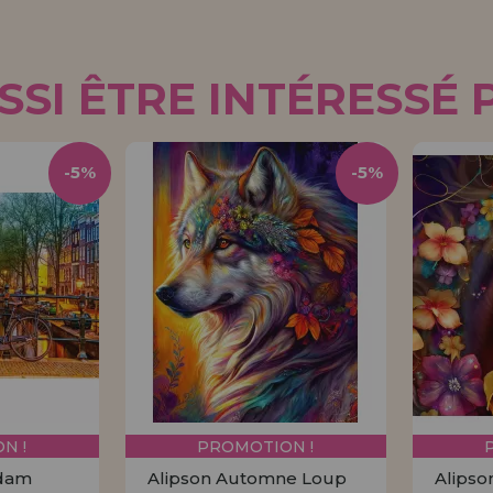
SI ÊTRE INTÉRESSÉ 
-5%
-5%
N !
PROMOTION !
rdam
Alipson Automne Loup
Alipso