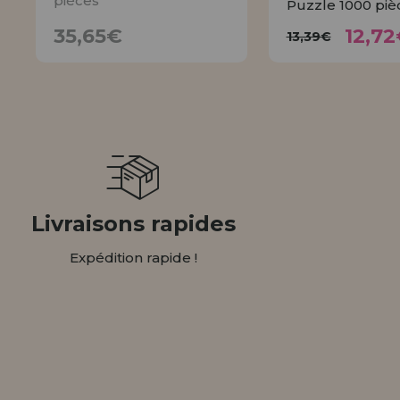
pièces
Puzzle 1000 piè
12,
35,65€
13,39€
35,65€
12,72
13,39€
AVISER
ACHET
Livraisons rapides
Expédition rapide !