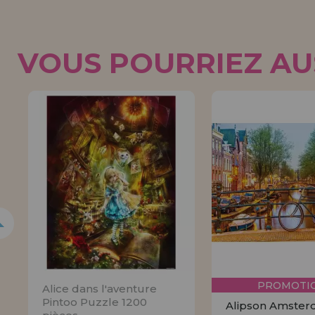
VOUS POURRIEZ AUS
5%
PROMOTIO
Alice dans l'aventure
Pintoo Puzzle 1200
Alipson Amste