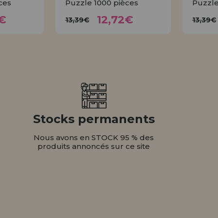
ces
Puzzle 1000 pièces
Puzzle
72€
12,72€
13,39€
1
€
12,72€
13,39€
13,39€
ER
ACHETER
Stocks permanents
Nous avons en STOCK 95 % des
produits annoncés sur ce site