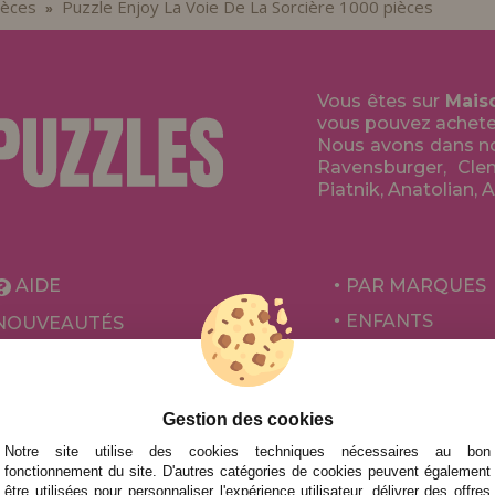
ièces
Puzzle Enjoy La Voie De La Sorcière 1000 pièces
»
Vous êtes sur
Mais
vous pouvez acheter 
Nous avons dans no
Ravensburger, Clem
Piatnik, Anatolian, 
AIDE
PAR MARQUES
ENFANTS
NOUVEAUTÉS
POUR ADULTES
PROMOTIONS ET OFFRES
PAR AUTEURS
Gestion des cookies
ACCESSOIRES
Notre site utilise des cookies techniques nécessaires au bon
JEUX DE SOCIÉ
fonctionnement du site. D'autres catégories de cookies peuvent également
être utilisées pour personnaliser l'expérience utilisateur, délivrer des offres