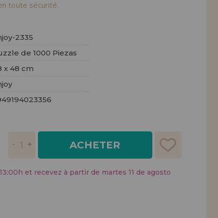
tendions.
en toute sécurité.
REMENT
UTEUR
njoy-2335
uzzle de 1000 Piezas
8 x 48 cm
njoy
949194023356
ACHETER
:00h et recevez à partir de martes 11 de agosto