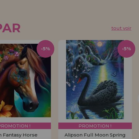
PAR
tout voir
-5%
-5%
PROMOTION !
PROMOTION !
n Fantasy Horse
Alipson Full Moon Spring