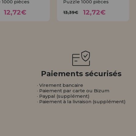
 1000 pièces
Puzzle 1000 pièces
12,72€
12,72€
3,39€
13,39€
12,72€
12,72€
13,39€
ACHETER
ACHETER
Paiements sécurisés
· Virement bancaire
· Paiement par carte ou Bizum
· Paypal (supplément)
· Paiement à la livraison (supplément)