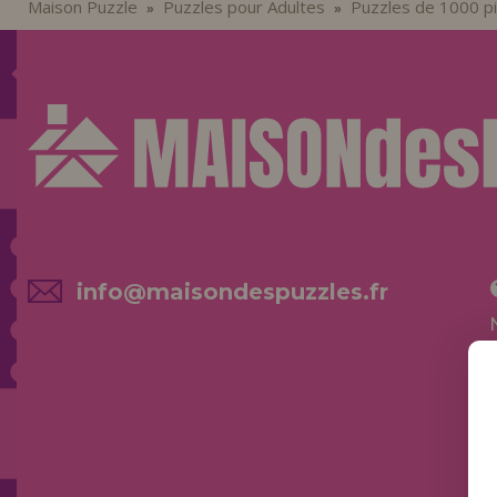
Maison Puzzle
Puzzles pour Adultes
Puzzles de 1000 p
»
»
info@maisondespuzzles.fr