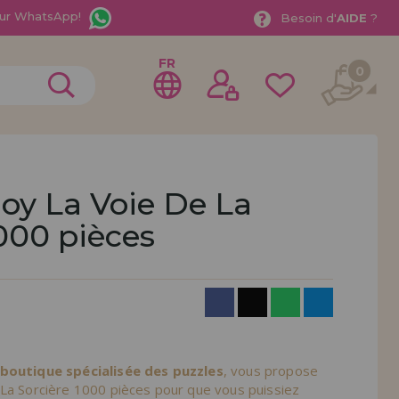
ur WhatsApp!
Besoin d'
AIDE
?
FR
0
joy La Voie De La
000 pièces
rer en tant que
distributeur
ionnel ou une entreprise ? Vous souhaitez vendre nos
treprise ? Inscrivez-vous en tant que distributeur et
ons de vente avec des remises spéciales pour la
 boutique spécialisée des puzzles
, vous propose
 La Sorcière 1000 pièces pour que vous puissiez