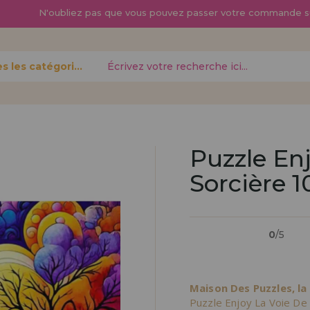
N'oubliez pas que vous pouvez passer
votre commande s
Toutes les catégories
oublié?
Puzzle En
Sorcière 1
Je veux m'enregist
nouveau 
0
/5
pouvez
Vous êtes un profess
gne,
produits dans votre en
opérations
découvrez nos conditi
Maison Des Puzzles, la
distribution.
Puzzle Enjoy La Voie De