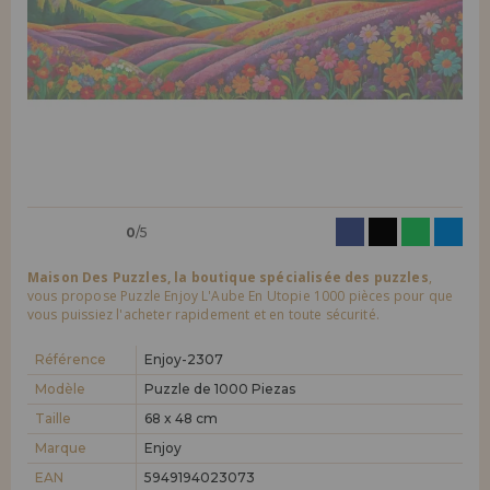
LIQUIDATIONS
Je veux m'enregistrer en tant que
nouveau client
En créant un compte sur maisondespuzzles.fr, vous pouvez faire vos
INFORMATION
achats rapidement dans notre boutique en ligne, vérifier le statut de
vos commandes et consulter vos opérations précédentes.
info@maisondespuzzles.fr
Allez-y! Nous vous attendions.
NOUVEAU CLIENT
0
/5
Maison Des Puzzles, la boutique spécialisée des puzzles
,
vous propose Puzzle Enjoy L'Aube En Utopie 1000 pièces pour que
vous puissiez l'acheter rapidement et en toute sécurité.
Je veux m'enregistrer en tant que
nouveau distributeur
Référence
Enjoy-2307
Modèle
Puzzle de 1000 Piezas
Taille
68 x 48 cm
Vous êtes un professionnel ou une entreprise ? Vous souhaitez
vendre nos produits dans votre entreprise ? Inscrivez-vous en tant
Marque
Enjoy
que distributeur et découvrez nos conditions de vente avec des
remises spéciales pour la distribution.
EAN
5949194023073