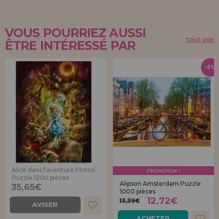
VOUS POURRIEZ AUSSI
tout voir
ÊTRE INTÉRESSÉ PAR
-5%
Alice dans l'aventure Pintoo
PROMOTION !
Puzzle 1200 pièces
Alipson Amsterdam Puzzle
35,65€
1000 pièces
12,72€
13,39€
AVISER
ACHETER