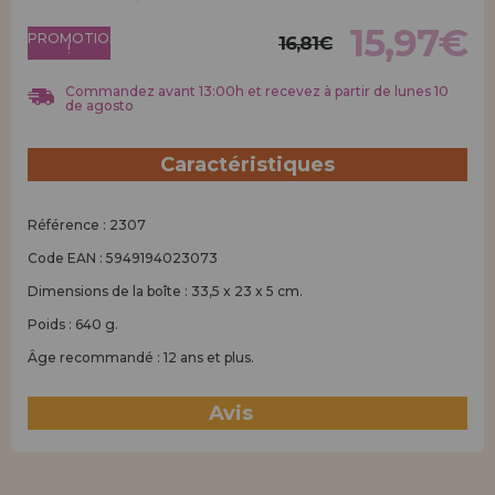
Allez-y! Nous vous attendions.
15,97€
PROMOTION
16,81€
!
ENREGISTREMENT DISTRIBUTEUR
Commandez avant 13:00h et recevez à partir de lunes 10
de agosto
Caractéristiques
Référence : 2307
Code EAN : 5949194023073
Dimensions de la boîte : 33,5 x 23 x 5 cm.
Poids : 640 g.
Âge recommandé : 12 ans et plus.
Avis
(0)