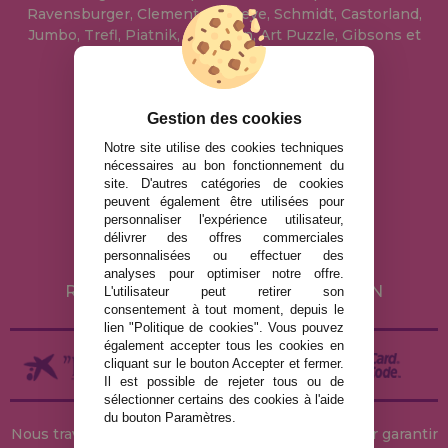
Ravensburger, Clementoni, Heye, Schmidt, Castorland,
Jumbo, Trefl, Piatnik, Anatolian, Art Puzzle, Gibsons et
bien d'autres.
info@maisondespuzzles.fr
Gestion des cookies
Notre site utilise des cookies techniques
nécessaires au bon fonctionnement du
MENTIONS LÉGALES
site. D'autres catégories de cookies
peuvent également être utilisées pour
POLITIQUE DE CONFIDENTIALITÉ
personnaliser l'expérience utilisateur,
POLITIQUE DE COOKIES
délivrer des offres commerciales
personnalisées ou effectuer des
LIVRAISON ET RETOUR
analyses pour optimiser notre offre.
RETOURS / DROIT DE RÉTRACTATION
L'utilisateur peut retirer son
consentement à tout moment, depuis le
lien "Politique de cookies". Vous pouvez
également accepter tous les cookies en
cliquant sur le bouton Accepter et fermer.
Il est possible de rejeter tous ou de
sélectionner certains des cookies à l'aide
du bouton Paramètres.
Nous travaillons avec des stocks permanents pour garantir