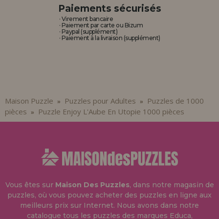
Paiements sécurisés
· Virement bancaire
· Paiement par carte ou Bizum
· Paypal (supplément)
· Paiement à la livraison (supplément)
Maison Puzzle
Puzzles pour Adultes
Puzzles de 1000
»
»
pièces
Puzzle Enjoy L'Aube En Utopie 1000 pièces
»
Vous êtes sur
Maison Des Puzzles
, dans notre magasin de
puzzles, où vous pouvez acheter des puzzles en ligne aux
meilleurs prix sur Internet. Nous avons dans notre
catalogue tous les puzzles des marques Educa,