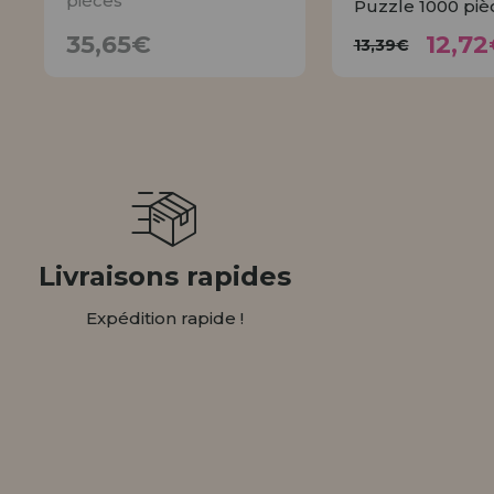
pièces
Puzzle 1000 piè
12,
35,65€
13,39€
35,65€
12,72
13,39€
AVISER
ACHET
Livraisons rapides
Expédition rapide !