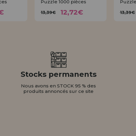
ces
Puzzle 1000 pièces
Puzzle
72€
12,72€
13,39€
1
€
12,72€
13,39€
13,39€
ER
ACHETER
Stocks permanents
Nous avons en STOCK 95 % des
produits annoncés sur ce site