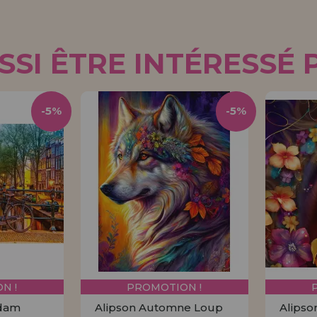
SI ÊTRE INTÉRESSÉ 
-5%
-5%
N !
PROMOTION !
rdam
Alipson Automne Loup
Alipso