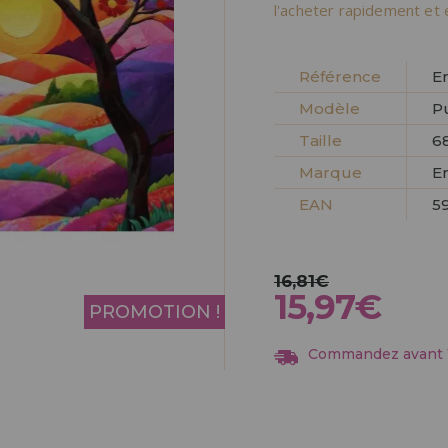
Allez-y! Nous vous at
l'acheter rapidement et 
ENREGIST
DISTRIB
Référence
E
Modèle
P
Taille
6
Marque
E
EAN
5
16,81€
15,97€
PROMOTION !
Commandez avant 13