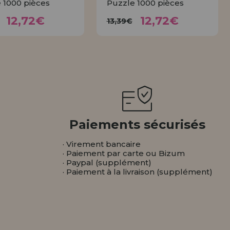
 1000 pièces
Puzzle 1000 pièces
12,72€
12,72€
3,39€
13,39€
12,72€
12,72€
13,39€
ACHETER
ACHETER
Paiements sécurisés
· Virement bancaire
· Paiement par carte ou Bizum
· Paypal (supplément)
· Paiement à la livraison (supplément)