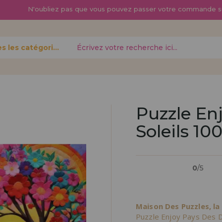
N'oubliez pas que vous pouvez passer
votre commande s
Toutes les catégories
oublié?
Puzzle En
Soleils 10
Je veux m'enregist
nouveau 
0
/5
pouvez
Vous êtes un profess
gne,
produits dans votre en
opérations
découvrez nos conditi
Maison Des Puzzles, la
distribution.
Puzzle Enjoy Pays Des D