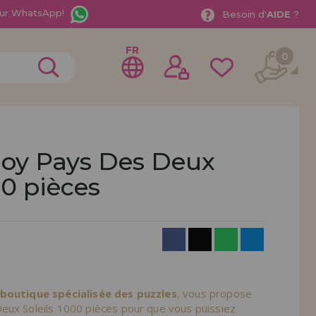
ur WhatsApp!
Besoin d'
AIDE
?
FR
0
joy Pays Des Deux
00 pièces
rer en tant que
distributeur
ionnel ou une entreprise ? Vous souhaitez vendre nos
treprise ? Inscrivez-vous en tant que distributeur et
ons de vente avec des remises spéciales pour la
 boutique spécialisée des puzzles
, vous propose
eux Soleils 1000 pièces pour que vous puissiez