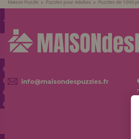
Maison Puzzle
Puzzles pour Adultes
Puzzles de 1000 p
»
»
info@maisondespuzzles.fr