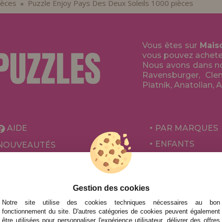
ièces
Puzzle Enjoy Pays Des Deux Soleils 1000 pièces
»
Vous êtes sur
Mais
vous pouvez acheter 
Nous avons dans no
Ravensburger, Clem
Piatnik, Anatolian, 
AIDE
PAR MARQUES
ENFANTS
NOUVEAUTÉS
POUR ADULTES
PROMOTIONS ET OFFRES
PAR AUTEURS
Gestion des cookies
ACCESSOIRES
Notre site utilise des cookies techniques nécessaires au bon
JEUX DE SOCIÉ
fonctionnement du site. D'autres catégories de cookies peuvent également
être utilisées pour personnaliser l'expérience utilisateur, délivrer des offres