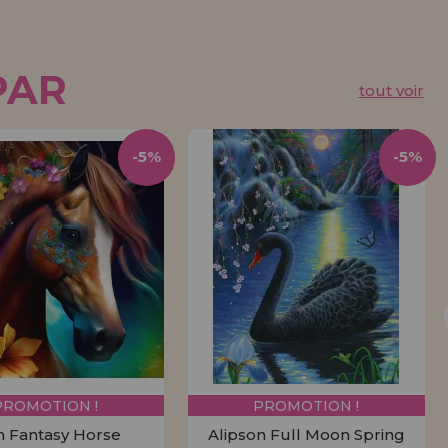
PAR
tout voir
-5%
-5%
PROMOTION !
PROMOTION !
n Fantasy Horse
Alipson Full Moon Spring