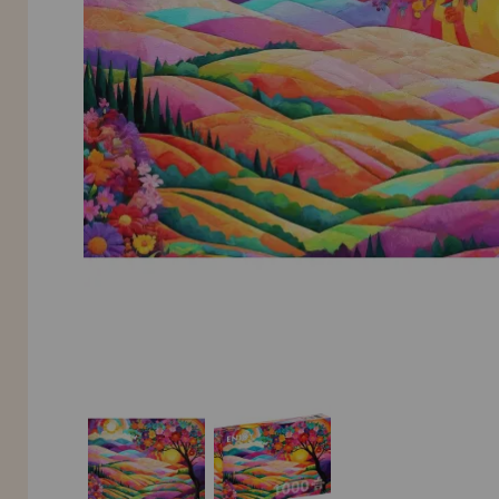
Allez-y! Nous vous attendions.
NOUVEAU CLIENT
INFORMATION
info@maisondespuzzles.fr