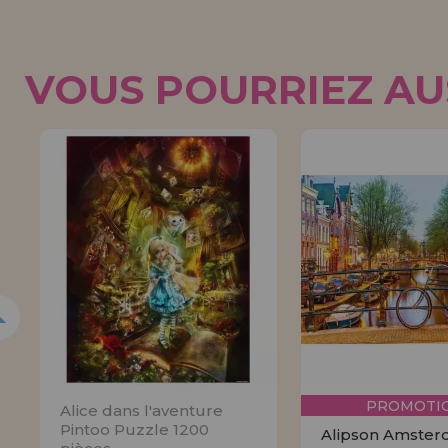
VOUS POURRIEZ AUS
5%
PROMOTIO
Alice dans l'aventure
Pintoo Puzzle 1200
Alipson Amste