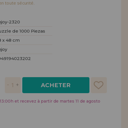
tendions.
en toute sécurité.
REMENT
UTEUR
njoy-2320
uzzle de 1000 Piezas
8 x 48 cm
njoy
949194023202
ACHETER
:00h et recevez à partir de martes 11 de agosto