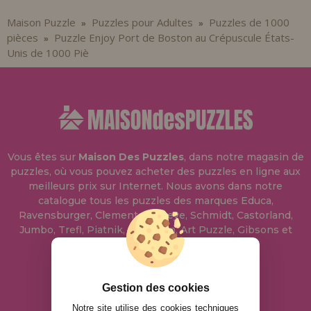
Maison Puzzle
Puzzles pour Adultes
Puzzles de 1000
»
»
pièces
Puzzle Enjoy Port de Boston au Crépuscule États-
»
Unis de 1000 Piè
Vous êtes sur
Maison Des Puzzles
, dans notre magasin de
puzzles, où vous pouvez acheter des puzzles en ligne aux
meilleurs prix sur Internet. Nous avons dans notre
catalogue tous les puzzles des marques Educa,
Ravensburger, Clementoni, Heye, Schmidt, Castorland,
Jumbo, Trefl, Piatnik, Anatolian, Art Puzzle, Gibsons et
bien d'autres.
info@maisondespuzzles.fr
Gestion des cookies
Notre site utilise des cookies techniques