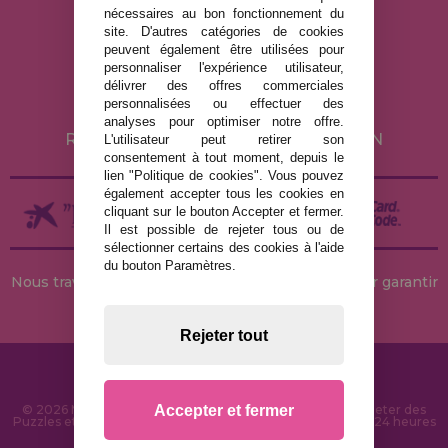
nécessaires au bon fonctionnement du
MENTIONS LÉGALES
site. D'autres catégories de cookies
peuvent également être utilisées pour
POLITIQUE DE CONFIDENTIALITÉ
personnaliser l'expérience utilisateur,
POLITIQUE DE COOKIES
délivrer des offres commerciales
personnalisées ou effectuer des
LIVRAISON ET RETOUR
analyses pour optimiser notre offre.
RETOURS / DROIT DE RÉTRACTATION
L'utilisateur peut retirer son
consentement à tout moment, depuis le
lien "Politique de cookies". Vous pouvez
également accepter tous les cookies en
cliquant sur le bouton Accepter et fermer.
Il est possible de rejeter tous ou de
sélectionner certains des cookies à l'aide
du bouton Paramètres.
Nous travaillons avec des stocks permanents pour garantir
des livraisons rapides
Rejeter tout
Accepter et fermer
© 2026 MaisonDesPuzzles.fr - Boutique en ligne pour acheter des
Puzzles et des Casse-têtes sur Internet. Livraison rapide en 24 heures
et sécurité SSL