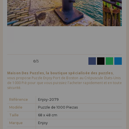
LIQUIDATIONS
Je veux m'enregistrer en tant que
nouveau client
En créant un compte sur maisondespuzzles.fr, vous pouvez faire vos
INFORMATION
achats rapidement dans notre boutique en ligne, vérifier le statut de
vos commandes et consulter vos opérations précédentes.
info@maisondespuzzles.fr
Allez-y! Nous vous attendions.
NOUVEAU CLIENT
0
/5
Maison Des Puzzles, la boutique spécialisée des puzzles
,
vous propose Puzzle Enjoy Port de Boston au Crépuscule États-Unis
de 1000 Piè pour que vous puissiez l'acheter rapidement et en toute
sécurité.
Je veux m'enregistrer en tant que
nouveau distributeur
Référence
Enjoy-2079
Modèle
Puzzle de 1000 Piezas
Vous êtes un professionnel ou une entreprise ? Vous souhaitez
vendre nos produits dans votre entreprise ? Inscrivez-vous en tant
Taille
68 x 48 cm
que distributeur et découvrez nos conditions de vente avec des
Marque
Enjoy
remises spéciales pour la distribution.