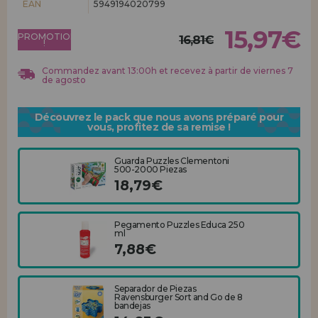
EAN
5949194020799
Allez-y! Nous vous attendions.
15,97€
PROMOTION
ENREGISTREMENT DISTRIBUTEUR
16,81€
!
Commandez avant 13:00h et recevez à partir de viernes 7
de agosto
Découvrez le pack que nous avons préparé pour
vous, profitez de sa remise !
Guarda Puzzles Clementoni
500-2000 Piezas
18,79€
Pegamento Puzzles Educa 250
ml
7,88€
Separador de Piezas
Ravensburger Sort and Go de 8
bandejas