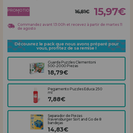
Allez-y! Nous vous attendions.
15,97€
PROMOTION
16,81€
!
ENREGISTREMENT DISTRIBUTEUR
Commandez avant 13:00h et recevez à partir de martes 11
de agosto
Découvrez le pack que nous avons préparé pour
vous, profitez de sa remise !
Guarda Puzzles Clementoni
500-2000 Piezas
18,79€
Pegamento Puzzles Educa 250
ml
7,88€
Separador de Piezas
Ravensburger Sort and Go de 8
bandejas
14,83€