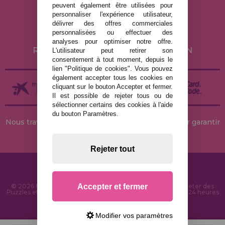
peuvent également être utilisées pour
POLITIQUE DE CONFIDENTIALITÉ
personnaliser l'expérience utilisateur,
POLITIQUE DE COOKIES
délivrer des offres commerciales
personnalisées ou effectuer des
LIVRAISON ET RETOUR
analyses pour optimiser notre offre.
RETOURS / DROIT DE RÉTRACTATION
L'utilisateur peut retirer son
consentement à tout moment, depuis le
lien "Politique de cookies". Vous pouvez
également accepter tous les cookies en
cliquant sur le bouton Accepter et fermer.
Il est possible de rejeter tous ou de
sélectionner certains des cookies à l'aide
du bouton Paramètres.
Nous travaillons avec des stocks permanents pour garantir
des livraisons rapides
Rejeter tout
Accepter et fermer
© 2026 MaisonDesPuzzles.fr - Boutique en ligne pour acheter des
Puzzles et des Casse-têtes sur Internet. Livraison rapide en 24 heures
et sécurité SSL
Modifier vos paramètres