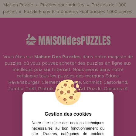
Maison Puzzle
Puzzles pour Adultes
Puzzles de 1000
»
»
pièces
Puzzle Enjoy Profondeurs Euphoriques 1000 pièces
»
Vous êtes sur
Maison Des Puzzles
, dans notre magasin de
puzzles, où vous pouvez acheter des puzzles en ligne aux
meilleurs prix sur Internet. Nous avons dans notre
catalogue tous les puzzles des marques Educa,
Ravensburger, Clementoni, Heye, Schmidt, Castorland,
Jumbo, Trefl, Piatnik, Anatolian, Art Puzzle, Gibsons et
bien d'autres.
info@maisondespuzzles.fr
Gestion des cookies
Notre site utilise des cookies techniques
nécessaires au bon fonctionnement du
MENTIONS LÉGALES
site. D'autres catégories de cookies