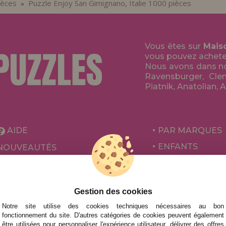
ièces
Puzzle Enjoy San Gimignano, Italie 1000 pièces
»
Vous êtes sur
Mais
vous pouvez acheter 
Nous avons dans no
Ravensburger, Clem
Piatnik, Anatolian, 
AIDE
PAR MARQUES
ENFANTS
NOUVEAUTÉS
POUR ADULTES
PROMOTIONS ET OFFRES
PAR AUTEURS
Gestion des cookies
ACCESSOIRES
Notre site utilise des cookies techniques nécessaires au bon
JEUX DE SOCIÉ
fonctionnement du site. D'autres catégories de cookies peuvent également
être utilisées pour personnaliser l'expérience utilisateur, délivrer des offres