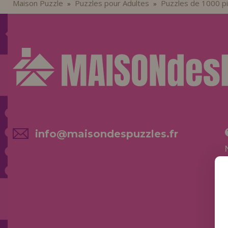
Maison Puzzle
Puzzles pour Adultes
Puzzles de 1000 p
»
»
info@maisondespuzzles.fr