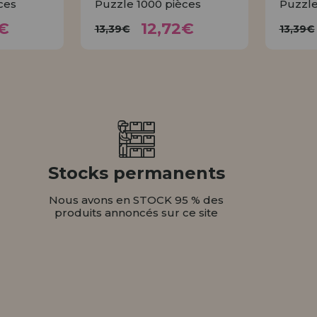
ces
Puzzle 1000 pièces
Puzzle
72€
12,72€
13,39€
1
€
12,72€
13,39€
13,39€
ER
ACHETER
Stocks permanents
Nous avons en STOCK 95 % des
produits annoncés sur ce site