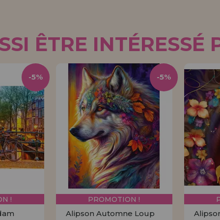
SI ÊTRE INTÉRESSÉ 
-5%
-5%
N !
PROMOTION !
rdam
Alipson Automne Loup
Alipso