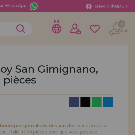
ur WhatsApp!
Besoin d'
AIDE
?
FR
0
joy San Gimignano,
0 pièces
rer en tant que
distributeur
ionnel ou une entreprise ? Vous souhaitez vendre nos
treprise ? Inscrivez-vous en tant que distributeur et
ons de vente avec des remises spéciales pour la
 boutique spécialisée des puzzles
, vous propose
no, Italie 1000 pièces pour que vous puissiez