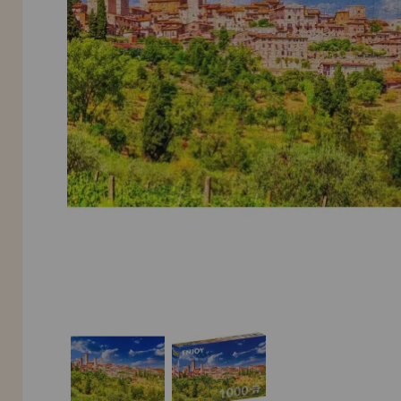
Allez-y! Nous vous attendions.
NOUVEAU CLIENT
INFORMATION
info@maisondespuzzles.fr