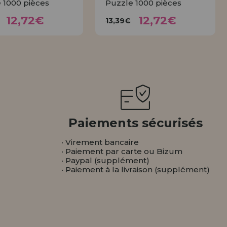
 1000 pièces
Puzzle 1000 pièces
12,72€
12,72€
3,39€
13,39€
12,72€
12,72€
13,39€
ACHETER
ACHETER
Paiements sécurisés
· Virement bancaire
· Paiement par carte ou Bizum
· Paypal (supplément)
· Paiement à la livraison (supplément)