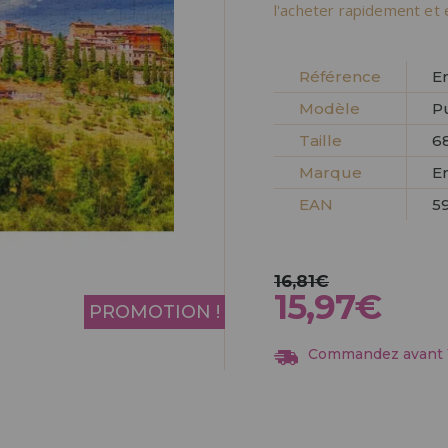
Allez-y! Nous vous at
l'acheter rapidement et 
ENREGIST
DISTRIB
Référence
E
Modèle
P
Taille
6
Marque
E
EAN
5
16,81€
15,97€
PROMOTION !
Commandez avant 13