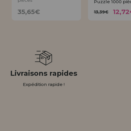
pièces
Puzzle 1000 piè
12,
35,65€
13,39€
35,65€
12,72
13,39€
AVISER
ACHET
Livraisons rapides
Expédition rapide !