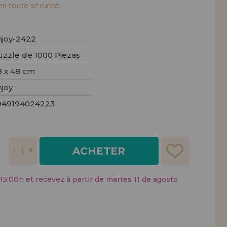
tendions.
en toute sécurité.
REMENT
UTEUR
njoy-2422
uzzle de 1000 Piezas
8 x 48 cm
njoy
949194024223
ACHETER
:00h et recevez à partir de martes 11 de agosto