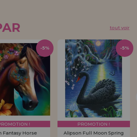
PAR
tout voir
-5%
-5%
PROMOTION !
PROMOTION !
n Fantasy Horse
Alipson Full Moon Spring