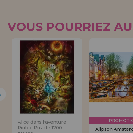
VOUS POURRIEZ AUS
5%
PROMOTIO
Alice dans l'aventure
Pintoo Puzzle 1200
Alipson Amste