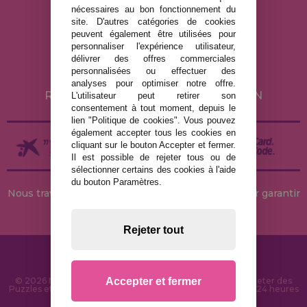
nécessaires au bon fonctionnement du
MENTIONS LÉGALES
site. D'autres catégories de cookies
peuvent également être utilisées pour
POLITIQUE DE CONFIDENTIALITÉ
personnaliser l'expérience utilisateur,
POLITIQUE DE COOKIES
délivrer des offres commerciales
personnalisées ou effectuer des
LIVRAISON ET RETOUR
analyses pour optimiser notre offre.
RETOURS / DROIT DE RÉTRACTATION
L'utilisateur peut retirer son
consentement à tout moment, depuis le
lien "Politique de cookies". Vous pouvez
également accepter tous les cookies en
cliquant sur le bouton Accepter et fermer.
Il est possible de rejeter tous ou de
sélectionner certains des cookies à l'aide
du bouton Paramètres.
Nous travaillons avec des stocks permanents pour garantir
des livraisons rapides
Rejeter tout
Accepter et fermer
© 2026 MaisonDesPuzzles.fr - Boutique en ligne pour acheter des
Puzzles et des Casse-têtes sur Internet. Livraison rapide en 24 heures
et sécurité SSL