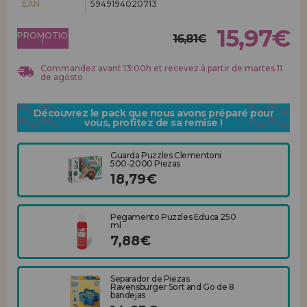
EAN
5949194020713
Allez-y! Nous vous attendions.
15,97€
PROMOTION
ENREGISTREMENT DISTRIBUTEUR
16,81€
!
Commandez avant 13:00h et recevez à partir de martes 11
de agosto
Découvrez le pack que nous avons préparé pour
vous, profitez de sa remise !
Guarda Puzzles Clementoni
500-2000 Piezas
18,79€
Pegamento Puzzles Educa 250
ml
7,88€
Separador de Piezas
Ravensburger Sort and Go de 8
bandejas