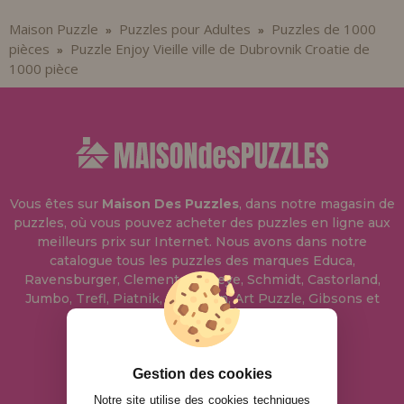
Maison Puzzle
Puzzles pour Adultes
Puzzles de 1000
»
»
pièces
Puzzle Enjoy Vieille ville de Dubrovnik Croatie de
»
1000 pièce
Vous êtes sur
Maison Des Puzzles
, dans notre magasin de
puzzles, où vous pouvez acheter des puzzles en ligne aux
meilleurs prix sur Internet. Nous avons dans notre
catalogue tous les puzzles des marques Educa,
Ravensburger, Clementoni, Heye, Schmidt, Castorland,
Jumbo, Trefl, Piatnik, Anatolian, Art Puzzle, Gibsons et
bien d'autres.
info@maisondespuzzles.fr
Gestion des cookies
Notre site utilise des cookies techniques