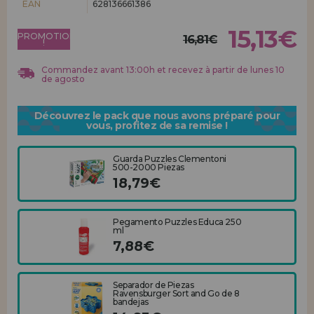
EAN
628136661386
Allez-y! Nous vous attendions.
15,13€
PROMOTION
ENREGISTREMENT DISTRIBUTEUR
16,81€
!
Commandez avant 13:00h et recevez à partir de lunes 10
de agosto
Découvrez le pack que nous avons préparé pour
vous, profitez de sa remise !
Guarda Puzzles Clementoni
500-2000 Piezas
18,79€
Pegamento Puzzles Educa 250
ml
7,88€
Separador de Piezas
Ravensburger Sort and Go de 8
bandejas