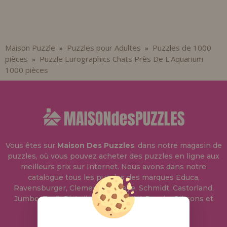
Maison Puzzle
Puzzles pour Adultes
Puzzles de 1000
»
»
pièces
Puzzle Eurographics Chats Près De L'Aquarium
»
1000 pièces
Vous êtes sur
Maison Des Puzzles
, dans notre magasin de
puzzles, où vous pouvez acheter des puzzles en ligne aux
meilleurs prix sur Internet. Nous avons dans notre
catalogue tous les puzzles des marques Educa,
Ravensburger, Clementoni, Heye, Schmidt, Castorland,
Jumbo, Trefl, Piatnik, Anatolian, Art Puzzle, Gibsons et
bien d'autres.