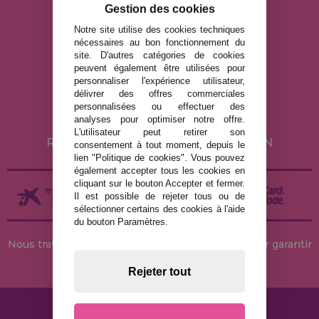
Gestion des cookies
info@maisondespuzzles.fr
Notre site utilise des cookies techniques
nécessaires au bon fonctionnement du
site. D'autres catégories de cookies
MENTIONS LÉGALES
peuvent également être utilisées pour
personnaliser l'expérience utilisateur,
POLITIQUE DE CONFIDENTIALITÉ
délivrer des offres commerciales
POLITIQUE DE COOKIES
personnalisées ou effectuer des
analyses pour optimiser notre offre.
LIVRAISON ET RETOUR
L'utilisateur peut retirer son
RETOURS / DROIT DE RÉTRACTATION
consentement à tout moment, depuis le
lien "Politique de cookies". Vous pouvez
également accepter tous les cookies en
cliquant sur le bouton Accepter et fermer.
Il est possible de rejeter tous ou de
sélectionner certains des cookies à l'aide
du bouton Paramètres.
Nous travaillons avec des stocks permanents pour garantir
des livraisons rapides
Rejeter tout