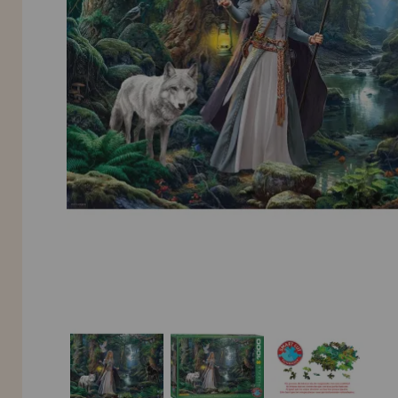
Allez-y! Nous vous attendions.
NOUVEAU CLIENT
INFORMATION
info@maisondespuzzles.fr