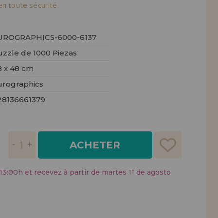
tendions.
en toute sécurité.
REMENT
UTEUR
UROGRAPHICS-6000-6137
uzzle de 1000 Piezas
8 x 48 cm
urographics
28136661379
ACHETER
:00h et recevez à partir de martes 11 de agosto