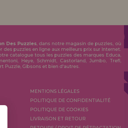
on Des Puzzles
, dans notre magasin de puzzles, où
des puzzles en ligne aux meilleurs prix sur Internet.
tre catalogue tous les puzzles des marques Educa,
entoni, Heye, Schmidt, Castorland, Jumbo, Trefl,
Art Puzzle, Gibsons et bien d'autres.
MENTIONS LÉGALES
POLITIQUE DE CONFIDENTIALITÉ
POLITIQUE DE COOKIES
LIVRAISON ET RETOUR
RETOURS / DROIT DE RÉTRACTATION