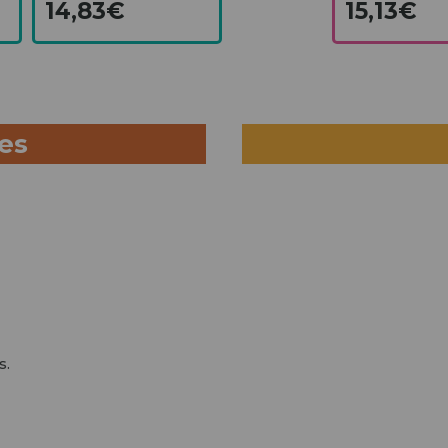
14,83€
15,13€
ues
s.