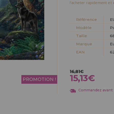
Allez-y! Nous vous at
l'acheter rapidement et 
ENREGIST
DISTRIB
Référence
E
Modèle
P
Taille
6
Marque
E
EAN
6
16,81€
15,13€
PROMOTION !
Commandez avant 13