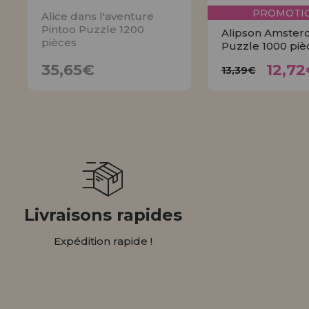
PROMOTIO
Alice dans l'aventure
Pintoo Puzzle 1200
Alipson Amste
pièces
Puzzle 1000 piè
12,
35,65€
13,39€
35,65€
12,72
13,39€
AVISER
ACHET
Livraisons rapides
Expédition rapide !