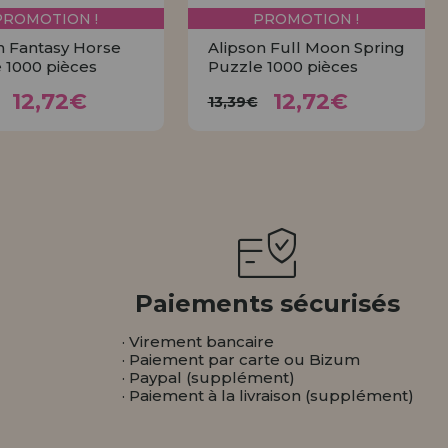
PROMOTION !
PROMOTION !
n Fantasy Horse
Alipson Full Moon Spring
 1000 pièces
Puzzle 1000 pièces
12,72€
12,72€
3,39€
13,39€
12,72€
12,72€
13,39€
ACHETER
ACHETER
Paiements sécurisés
· Virement bancaire
· Paiement par carte ou Bizum
· Paypal (supplément)
· Paiement à la livraison (supplément)