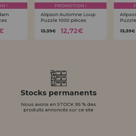
N !
PROMOTION !
rdam
Alipson Automne Loup
Alipso
ces
Puzzle 1000 pièces
Puzzle
72€
12,72€
13,39€
1
€
12,72€
13,39€
13,39€
ER
ACHETER
Stocks permanents
Nous avons en STOCK 95 % des
produits annoncés sur ce site