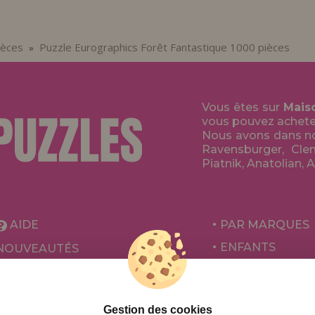
ièces
Puzzle Eurographics Forêt Fantastique 1000 pièces
»
Vous êtes sur
Mais
vous pouvez acheter 
Nous avons dans no
Ravensburger, Clem
Piatnik, Anatolian, 
AIDE
PAR MARQUES
ENFANTS
NOUVEAUTÉS
POUR ADULTES
PROMOTIONS ET OFFRES
PAR AUTEURS
Gestion des cookies
ACCESSOIRES