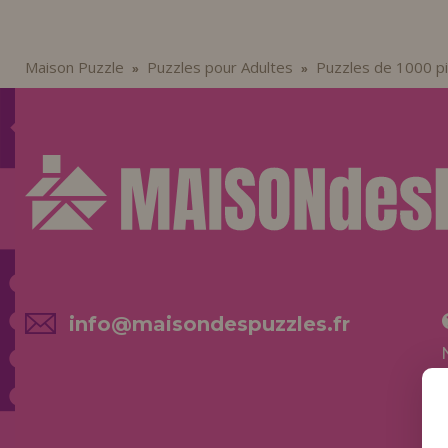
Maison Puzzle
Puzzles pour Adultes
Puzzles de 1000 p
»
»
info@maisondespuzzles.fr