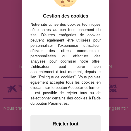
info@maisondespuzzles.fr
Gestion des cookies
Notre site utilise des cookies techniques
nécessaires au bon fonctionnement du
MENTIONS LÉGALES
site. D'autres catégories de cookies
peuvent également être utilisées pour
POLITIQUE DE CONFIDENTIALITÉ
personnaliser l'expérience utilisateur,
POLITIQUE DE COOKIES
délivrer des offres commerciales
personnalisées ou effectuer des
LIVRAISON ET RETOUR
analyses pour optimiser notre offre.
RETOURS / DROIT DE RÉTRACTATION
L'utilisateur peut retirer son
consentement à tout moment, depuis le
lien "Politique de cookies". Vous pouvez
également accepter tous les cookies en
cliquant sur le bouton Accepter et fermer.
Il est possible de rejeter tous ou de
sélectionner certains des cookies à l'aide
du bouton Paramètres.
Nous travaillons avec des stocks permanents pour garantir
des livraisons rapides
Rejeter tout