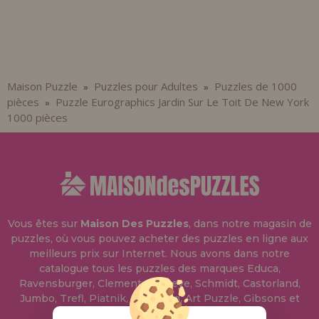
Maison Puzzle
Puzzles pour Adultes
Puzzles de 1000
»
»
pièces
Puzzle Eurographics Jardin Sur Le Toit De New York
»
1000 pièces
Vous êtes sur
Maison Des Puzzles
, dans notre magasin de
puzzles, où vous pouvez acheter des puzzles en ligne aux
meilleurs prix sur Internet. Nous avons dans notre
catalogue tous les puzzles des marques Educa,
Ravensburger, Clementoni, Heye, Schmidt, Castorland,
Jumbo, Trefl, Piatnik, Anatolian, Art Puzzle, Gibsons et
bien d'autres.