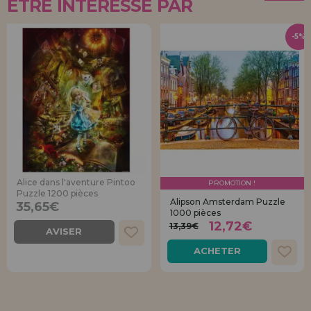
ÊTRE INTÉRESSÉ PAR
-5%
Alice dans l'aventure Pintoo
PROMOTION !
Puzzle 1200 pièces
Alipson Amsterdam Puzzle
35,65€
1000 pièces
12,72€
13,39€
AVISER
ACHETER