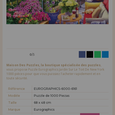
LIQUIDATIONS
Je veux m'enregistrer en tant que
nouveau client
En créant un compte sur maisondespuzzles.fr, vous pouvez faire vos
INFORMATION
achats rapidement dans notre boutique en ligne, vérifier le statut de
vos commandes et consulter vos opérations précédentes.
info@maisondespuzzles.fr
Allez-y! Nous vous attendions.
NOUVEAU CLIENT
0
/5
Maison Des Puzzles, la boutique spécialisée des puzzles
,
vous propose Puzzle Eurographics Jardin Sur Le Toit De New York
1000 pièces pour que vous puissiez l'acheter rapidement et en
toute sécurité.
Je veux m'enregistrer en tant que
nouveau distributeur
Référence
EUROGRAPHICS-6000-6161
Modèle
Puzzle de 1000 Piezas
Vous êtes un professionnel ou une entreprise ? Vous souhaitez
vendre nos produits dans votre entreprise ? Inscrivez-vous en tant
Taille
68 x 48 cm
que distributeur et découvrez nos conditions de vente avec des
Marque
Eurographics
remises spéciales pour la distribution.