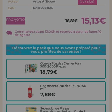
Auteur
Artbeat Studio
(voir plus)
Allez-y! Nous vous attendions.
EAN
628136661614
ENREGISTREMENT DISTRIBUTEUR
15,13€
PROMOTION
16,81€
!
Commandez avant 13:00h et recevez à partir de lunes 10
de agosto
Découvrez le pack que nous avons préparé pour
vous, profitez de sa remise !
Guarda Puzzles Clementoni
500-2000 Piezas
18,79€
Pegamento Puzzles Educa 250
ml
7,88€
Separador de Piezas
Ravensburger Sort and Go de 8