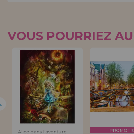
VOUS POURRIEZ AUS
5%
PROMOTIO
Alice dans l'aventure