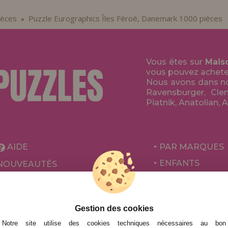
ièces
Puzzle Eurographics Îles Féroé, Danemark 1000 pièces
»
Vous êtes sur
Mais
vous pouvez acheter 
Nous avons dans no
Ravensburger, Clem
Piatnik, Anatolian, 
AIDE
PAR MARQUES
ENFANTS
NOUVEAUTÉS
POUR ADULTES
PROMOTIONS ET OFFRES
PAR AUTEURS
Gestion des cookies
ACCESSOIRES
Notre site utilise des cookies techniques nécessaires au bon