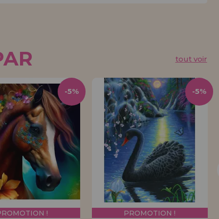
PAR
tout voir
-5%
-5%
PROMOTION !
PROMOTION !