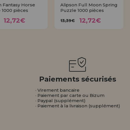
n Fantasy Horse
Alipson Full Moon Spring
 1000 pièces
Puzzle 1000 pièces
12,72€
12,72€
3,39€
13,39€
12,72€
12,72€
13,39€
ACHETER
ACHETER
Paiements sécurisés
· Virement bancaire
· Paiement par carte ou Bizum
· Paypal (supplément)
· Paiement à la livraison (supplément)