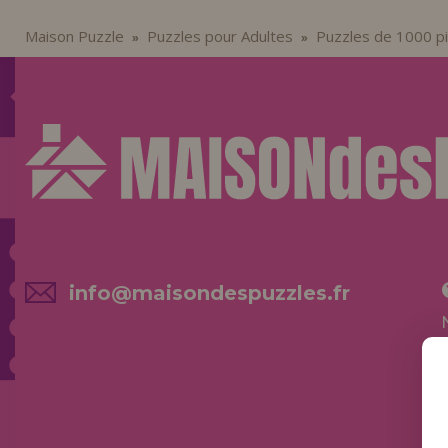
Maison Puzzle
Puzzles pour Adultes
Puzzles de 1000 p
»
»
info@maisondespuzzles.fr