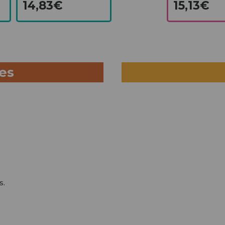
14,83€
15,13€
ues
s.