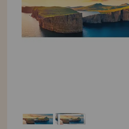
Allez-y! Nous vous attendions.
NOUVEAU CLIENT
INFORMATION
info@maisondespuzzles.fr