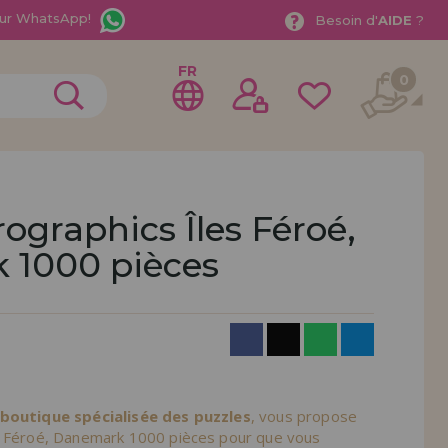
ur WhatsApp!
Besoin d'
AIDE
?
FR
0
ographics Îles Féroé,
 1000 pièces
rer en tant que
distributeur
ionnel ou une entreprise ? Vous souhaitez vendre nos
treprise ? Inscrivez-vous en tant que distributeur et
ons de vente avec des remises spéciales pour la
 boutique spécialisée des puzzles
, vous propose
s Féroé, Danemark 1000 pièces pour que vous