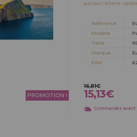
Allez-y! Nous vous at
puissiez l'acheter rapid
ENREGIST
DISTRIB
Référence
E
Modèle
P
Taille
99
Marque
E
EAN
6
16,81€
15,13€
PROMOTION !
Commandez avant 13