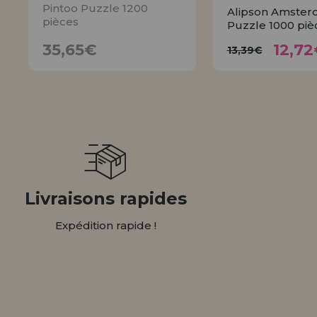
Pintoo Puzzle 1200
Alipson Amste
pièces
Puzzle 1000 piè
12,
35,65€
13,39€
35,65€
12,72
13,39€
AVISER
ACHET
Livraisons rapides
Expédition rapide !