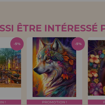
SI ÊTRE INTÉRESSÉ 
-5%
-5%
N !
PROMOTION !