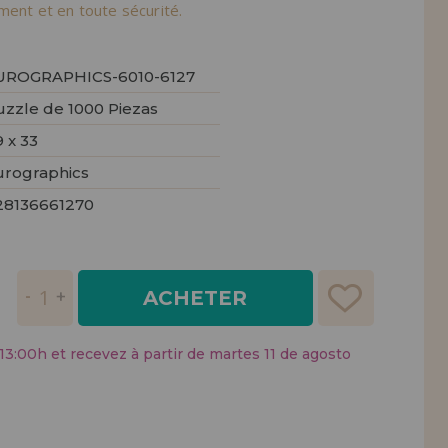
tendions.
ement et en toute sécurité.
REMENT
UTEUR
UROGRAPHICS-6010-6127
uzzle de 1000 Piezas
 x 33
urographics
28136661270
ACHETER
:00h et recevez à partir de martes 11 de agosto