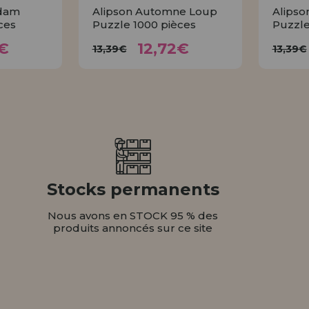
rdam
Alipson Automne Loup
Alipso
ces
Puzzle 1000 pièces
Puzzle
72€
12,72€
13,39€
1
€
12,72€
13,39€
13,39€
ER
ACHETER
Stocks permanents
Nous avons en STOCK 95 % des
produits annoncés sur ce site