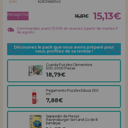
EAN
628136661140
Allez-y! Nous vous attendions.
15,13€
PROMOTION
ENREGISTREMENT DISTRIBUTEUR
16,81€
!
Commandez avant 13:00h et recevez à partir de martes 11
de agosto
Découvrez le pack que nous avons préparé pour
vous, profitez de sa remise !
Guarda Puzzles Clementoni
500-2000 Piezas
18,79€
Pegamento Puzzles Educa 250
ml
7,88€
Separador de Piezas
Ravensburger Sort and Go de 8
bandejas