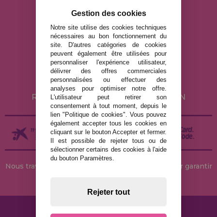
info@maisondespuzzles.fr
Gestion des cookies
Notre site utilise des cookies techniques
nécessaires au bon fonctionnement du
MENTIONS LÉGALES
site. D'autres catégories de cookies
peuvent également être utilisées pour
POLITIQUE DE CONFIDENTIALITÉ
personnaliser l'expérience utilisateur,
POLITIQUE DE COOKIES
délivrer des offres commerciales
personnalisées ou effectuer des
LIVRAISON ET RETOUR
analyses pour optimiser notre offre.
RETOURS / DROIT DE RÉTRACTATION
L'utilisateur peut retirer son
consentement à tout moment, depuis le
lien "Politique de cookies". Vous pouvez
également accepter tous les cookies en
cliquant sur le bouton Accepter et fermer.
Il est possible de rejeter tous ou de
sélectionner certains des cookies à l'aide
du bouton Paramètres.
Nous travaillons avec des stocks permanents pour garantir
des livraisons rapides
Rejeter tout