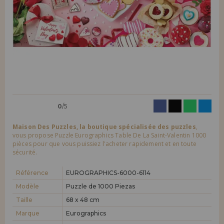
LIQUIDATIONS
Je veux m'enregistrer en tant que
nouveau client
En créant un compte sur maisondespuzzles.fr, vous pouvez faire vos
INFORMATION
achats rapidement dans notre boutique en ligne, vérifier le statut de
vos commandes et consulter vos opérations précédentes.
info@maisondespuzzles.fr
Allez-y! Nous vous attendions.
NOUVEAU CLIENT
0
/5
Maison Des Puzzles, la boutique spécialisée des puzzles
,
vous propose Puzzle Eurographics Table De La Saint-Valentin 1000
pièces pour que vous puissiez l'acheter rapidement et en toute
sécurité.
Je veux m'enregistrer en tant que
nouveau distributeur
Référence
EUROGRAPHICS-6000-6114
Modèle
Puzzle de 1000 Piezas
Vous êtes un professionnel ou une entreprise ? Vous souhaitez
vendre nos produits dans votre entreprise ? Inscrivez-vous en tant
Taille
68 x 48 cm
que distributeur et découvrez nos conditions de vente avec des
Marque
Eurographics
remises spéciales pour la distribution.