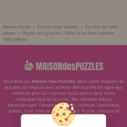
Maison Puzzle
Puzzles pour Adultes
Puzzles de 1000
»
»
pièces
Puzzle Eurographics Table De La Saint-Valentin
»
1000 pièces
Vous êtes sur
Maison Des Puzzles
, dans notre magasin de
puzzles, où vous pouvez acheter des puzzles en ligne aux
meilleurs prix sur Internet. Nous avons dans notre
catalogue tous les puzzles des marques Educa,
Ravensburger, Clementoni, Heye, Schmidt, Castorland,
Jumbo, Trefl, Piatnik, Anatolian, Art Puzzle, Gibsons et
bien d'autres.