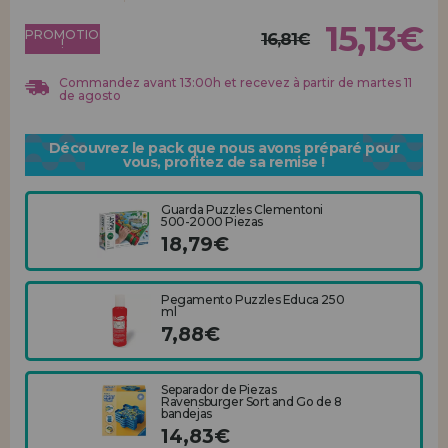
Allez-y! Nous vous attendions.
15,13€
PROMOTION
16,81€
!
ENREGISTREMENT DISTRIBUTEUR
Commandez avant 13:00h et recevez à partir de martes 11
de agosto
Découvrez le pack que nous avons préparé pour
vous, profitez de sa remise !
Guarda Puzzles Clementoni
500-2000 Piezas
18,79€
Pegamento Puzzles Educa 250
ml
7,88€
Separador de Piezas
Ravensburger Sort and Go de 8
bandejas
14,83€