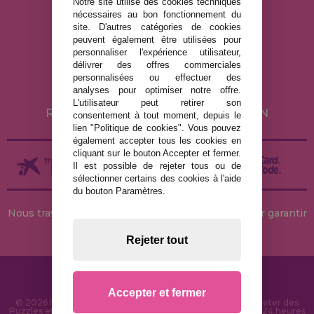
Notre site utilise des cookies techniques
nécessaires au bon fonctionnement du
site. D'autres catégories de cookies
MENTIONS LÉGALES
peuvent également être utilisées pour
personnaliser l'expérience utilisateur,
POLITIQUE DE CONFIDENTIALITÉ
délivrer des offres commerciales
POLITIQUE DE COOKIES
personnalisées ou effectuer des
analyses pour optimiser notre offre.
LIVRAISON ET RETOUR
L'utilisateur peut retirer son
RETOURS / DROIT DE RÉTRACTATION
consentement à tout moment, depuis le
lien "Politique de cookies". Vous pouvez
également accepter tous les cookies en
cliquant sur le bouton Accepter et fermer.
Il est possible de rejeter tous ou de
sélectionner certains des cookies à l'aide
du bouton Paramètres.
Nous travaillons avec des stocks permanents pour garantir
des livraisons rapides
Rejeter tout
Accepter et fermer
© 2026 MaisonDesPuzzles.fr - Boutique en ligne pour acheter des
Puzzles et des Casse-têtes sur Internet. Livraison rapide en 24 heures