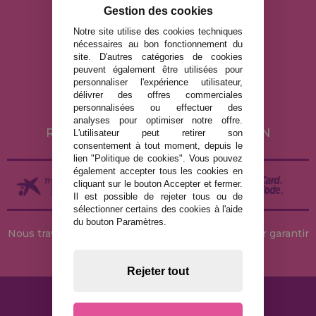
info@maisondespuzzles.fr
Gestion des cookies
Notre site utilise des cookies techniques
nécessaires au bon fonctionnement du
MENTIONS LÉGALES
site. D'autres catégories de cookies
peuvent également être utilisées pour
POLITIQUE DE CONFIDENTIALITÉ
personnaliser l'expérience utilisateur,
POLITIQUE DE COOKIES
délivrer des offres commerciales
personnalisées ou effectuer des
LIVRAISON ET RETOUR
analyses pour optimiser notre offre.
RETOURS / DROIT DE RÉTRACTATION
L'utilisateur peut retirer son
consentement à tout moment, depuis le
lien "Politique de cookies". Vous pouvez
également accepter tous les cookies en
cliquant sur le bouton Accepter et fermer.
Il est possible de rejeter tous ou de
sélectionner certains des cookies à l'aide
du bouton Paramètres.
Nous travaillons avec des stocks permanents pour garantir
des livraisons rapides
Rejeter tout