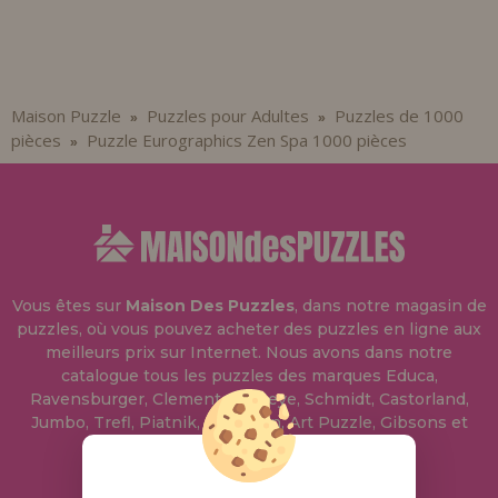
Maison Puzzle
Puzzles pour Adultes
Puzzles de 1000
»
»
pièces
Puzzle Eurographics Zen Spa 1000 pièces
»
Vous êtes sur
Maison Des Puzzles
, dans notre magasin de
puzzles, où vous pouvez acheter des puzzles en ligne aux
meilleurs prix sur Internet. Nous avons dans notre
catalogue tous les puzzles des marques Educa,
Ravensburger, Clementoni, Heye, Schmidt, Castorland,
Jumbo, Trefl, Piatnik, Anatolian, Art Puzzle, Gibsons et
bien d'autres.