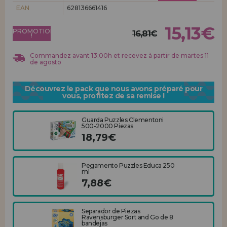
Allez-y! Nous vous attendions.
EAN
628136661416
ENREGISTREMENT DISTRIBUTEUR
15,13€
PROMOTION
16,81€
!
Commandez avant 13:00h et recevez à partir de martes 11
de agosto
Découvrez le pack que nous avons préparé pour
vous, profitez de sa remise !
Guarda Puzzles Clementoni
500-2000 Piezas
18,79€
Pegamento Puzzles Educa 250
ml
7,88€
Separador de Piezas
Ravensburger Sort and Go de 8
bandejas