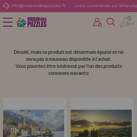
info@maisondespuzzles.fr
votre commande sur WhatsA
0
NOUVEAUTÉS
J'ai déjà acheté ici
PROMOTIONS ET OFFRES
Je suis un client
Désolé, mais
ce produit est désormais épuisé
et ne
PUZZLES POUR ADULTES
sera pas à nouveau disponible à l'achat.
Vous pourriez être intéressé par l'un des produits
PUZZLES POUR ENFANTS
connexes suivants:
PUZZLES PAR MARQUES
Mot de passe oublié?
PUZZLES PAR THÈMES
PUZZLES POR AUTORES
ACCESSOIRES DE PUZZLES
JEUX DE SOCIÉTÉ