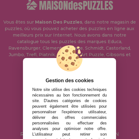
Vous êtes sur
Maison Des Puzzles
, dans notre magasin de
puzzles, où vous pouvez acheter des puzzles en ligne aux
meilleurs prix sur Internet. Nous avons dans notre
catalogue tous les puzzles des marques Educa,
Ravensburger, Clementoni, Heye, Schmidt, Castorland,
Jumbo, Trefl, Piatnik, Anatolian, Art Puzzle, Gibsons et
bien d'autres.
info@maisondespuzzles.fr
Gestion des cookies
Notre site utilise des cookies techniques
nécessaires au bon fonctionnement du
MENTIONS LÉGALES
site. D'autres catégories de cookies
peuvent également être utilisées pour
POLITIQUE DE CONFIDENTIALITÉ
personnaliser l'expérience utilisateur,
POLITIQUE DE COOKIES
délivrer des offres commerciales
personnalisées ou effectuer des
LIVRAISON ET RETOUR
analyses pour optimiser notre offre.
RETOURS / DROIT DE RÉTRACTATION
L'utilisateur peut retirer son