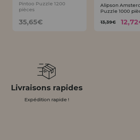
Pintoo Puzzle 1200
Alipson Amste
pièces
Puzzle 1000 piè
12,
35,65€
13,39€
35,65€
12,72
13,39€
AVISER
ACHET
Livraisons rapides
Expédition rapide !