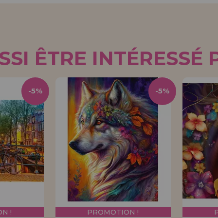
SI ÊTRE INTÉRESSÉ 
-5%
-5%
N !
PROMOTION !