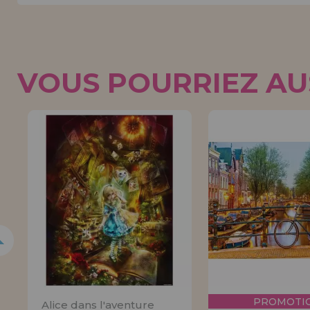
VOUS POURRIEZ AUS
5%
PROMOTIO
Alice dans l'aventure