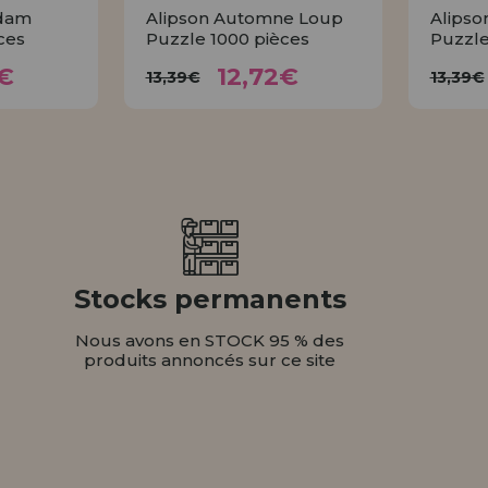
rdam
Alipson Automne Loup
Alipso
ces
Puzzle 1000 pièces
Puzzle
72€
12,72€
13,39€
1
€
12,72€
13,39€
13,39€
ER
ACHETER
Stocks permanents
Nous avons en STOCK 95 % des
produits annoncés sur ce site