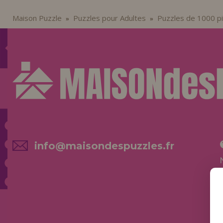
Maison Puzzle
Puzzles pour Adultes
Puzzles de 1000 p
»
»
info@maisondespuzzles.fr