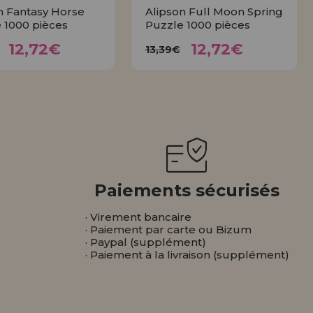
n Fantasy Horse
Alipson Full Moon Spring
 1000 pièces
Puzzle 1000 pièces
12,72€
12,72€
3,39€
13,39€
12,72€
12,72€
13,39€
ACHETER
ACHETER
Paiements sécurisés
· Virement bancaire
· Paiement par carte ou Bizum
· Paypal (supplément)
· Paiement à la livraison (supplément)