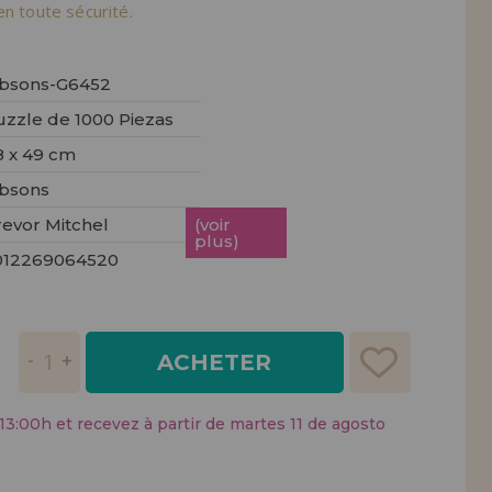
tendions.
en toute sécurité.
REMENT
UTEUR
ibsons-G6452
uzzle de 1000 Piezas
8 x 49 cm
ibsons
revor Mitchel
(voir
plus)
012269064520
ACHETER
:00h et recevez à partir de martes 11 de agosto