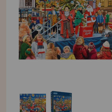
Allez-y! Nous vous attendions.
NOUVEAU CLIENT
INFORMATION
info@maisondespuzzles.fr