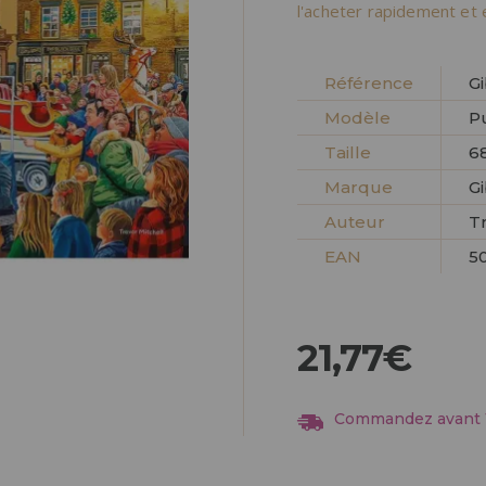
Allez-y! Nous vous at
l'acheter rapidement et 
ENREGIST
DISTRIB
Référence
G
Modèle
P
Taille
6
Marque
G
Auteur
T
EAN
5
21,77€
Commandez avant 13