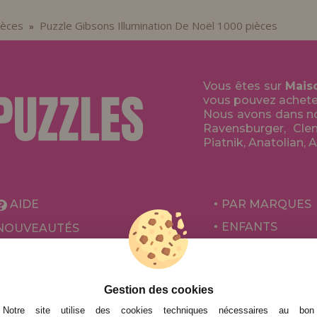
ièces
Puzzle Gibsons Illumination De Noël 1000 pièces
»
Vous êtes sur
Mais
vous pouvez acheter 
Nous avons dans no
Ravensburger, Clem
Piatnik, Anatolian, 
AIDE
PAR MARQUES
ENFANTS
NOUVEAUTÉS
POUR ADULTES
PROMOTIONS ET OFFRES
PAR AUTEURS
Gestion des cookies
ACCESSOIRES
Notre site utilise des cookies techniques nécessaires au bon