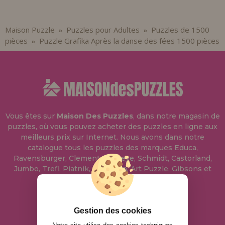
Maison Puzzle
Puzzles pour Adultes
Puzzles de 1500
»
»
pièces
Puzzle Grafika Après la danse des fées 1500 pièces
»
Vous êtes sur
Maison Des Puzzles
, dans notre magasin de
puzzles, où vous pouvez acheter des puzzles en ligne aux
meilleurs prix sur Internet. Nous avons dans notre
catalogue tous les puzzles des marques Educa,
Ravensburger, Clementoni, Heye, Schmidt, Castorland,
Jumbo, Trefl, Piatnik, Anatolian, Art Puzzle, Gibsons et
bien d'autres.
info@maisondespuzzles.fr
Gestion des cookies