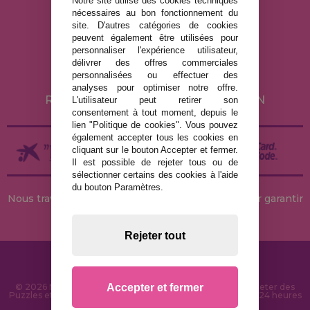
Notre site utilise des cookies techniques
nécessaires au bon fonctionnement du
MENTIONS LÉGALES
site. D'autres catégories de cookies
peuvent également être utilisées pour
POLITIQUE DE CONFIDENTIALITÉ
personnaliser l'expérience utilisateur,
POLITIQUE DE COOKIES
délivrer des offres commerciales
personnalisées ou effectuer des
LIVRAISON ET RETOUR
analyses pour optimiser notre offre.
RETOURS / DROIT DE RÉTRACTATION
L'utilisateur peut retirer son
consentement à tout moment, depuis le
lien "Politique de cookies". Vous pouvez
également accepter tous les cookies en
cliquant sur le bouton Accepter et fermer.
Il est possible de rejeter tous ou de
sélectionner certains des cookies à l'aide
du bouton Paramètres.
Nous travaillons avec des stocks permanents pour garantir
des livraisons rapides
Rejeter tout
Accepter et fermer
© 2026 MaisonDesPuzzles.fr - Boutique en ligne pour acheter des
Puzzles et des Casse-têtes sur Internet. Livraison rapide en 24 heures
et sécurité SSL