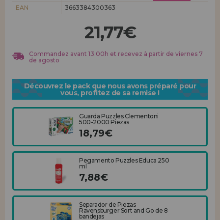
Allez-y! Nous vous attendions.
EAN
3663384300363
ENREGISTREMENT DISTRIBUTEUR
21,77€
Commandez avant 13:00h et recevez à partir de viernes 7
de agosto
Découvrez le pack que nous avons préparé pour
vous, profitez de sa remise !
Guarda Puzzles Clementoni
500-2000 Piezas
18,79€
Pegamento Puzzles Educa 250
ml
7,88€
Separador de Piezas
Ravensburger Sort and Go de 8
bandejas