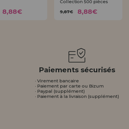
Collection 500 pièces
8,88€
8,88€
9,87€
9,87€
8,88€
8,88€
9,87€
ACHETER
ACHETER
Paiements sécurisés
· Virement bancaire
· Paiement par carte ou Bizum
· Paypal (supplément)
· Paiement à la livraison (supplément)