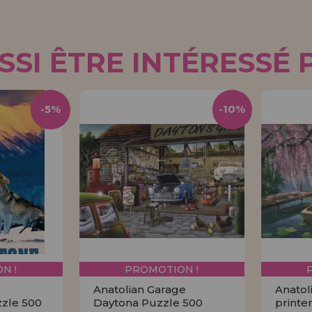
SI ÊTRE INTÉRESSÉ 
-5%
-10%
N !
PROMOTION !
e
Anatolian Garage
Anatol
zzle 500
Daytona Puzzle 500
printe