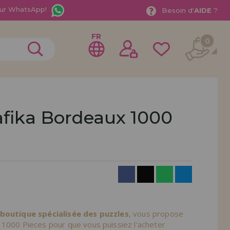
ur WhatsApp!
Besoin d'
AIDE
?
FR
0
afika Bordeaux 1000
rer en tant que
distributeur
ionnel ou une entreprise ? Vous souhaitez vendre nos
treprise ? Inscrivez-vous en tant que distributeur et
ons de vente avec des remises spéciales pour la
 boutique spécialisée des puzzles
, vous propose
 1000 Pieces pour que vous puissiez l'acheter