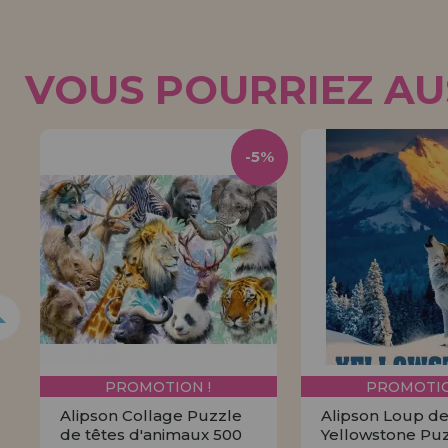
VOUS POURRIEZ AUS
-5%
PROMOTION !
PROMOTIO
Alipson Collage Puzzle
Alipson Loup d
de têtes d'animaux 500
Yellowstone Pu