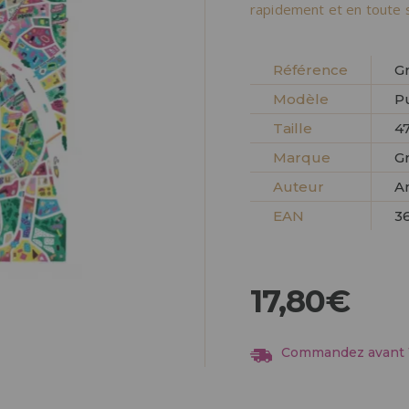
Allez-y! Nous vous at
rapidement et en toute s
ENREGIST
DISTRIB
Référence
G
Modèle
P
Taille
47
Marque
Gr
Auteur
A
EAN
3
17,80€
Commandez avant 13