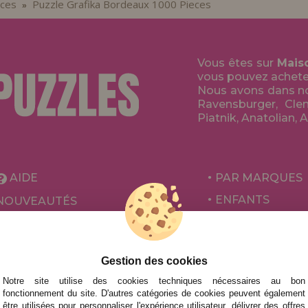
èces
Puzzle Grafika Bordeaux 1000 Pieces
»
Vous êtes sur
Mais
vous pouvez acheter 
Nous avons dans no
Ravensburger, Clem
Piatnik, Anatolian, 
AIDE
PAR MARQUES
ENFANTS
NOUVEAUTÉS
POUR ADULTES
PROMOTIONS ET OFFRES
PAR AUTEURS
Gestion des cookies
ACCESSOIRES
Notre site utilise des cookies techniques nécessaires au bon
JEUX DE SOCIÉ
fonctionnement du site. D'autres catégories de cookies peuvent également
être utilisées pour personnaliser l'expérience utilisateur, délivrer des offres