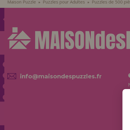
Maison Puzzle
Puzzles pour Adultes
Puzzles de 500 pi
»
»
info@maisondespuzzles.fr