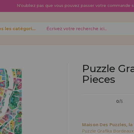
N'oubliez pas que vous pouvez passer
votre commande s
Toutes les catégories
oublié?
Puzzle Gr
Pieces
Je veux m'enregist
nouveau 
0
/5
pouvez
Vous êtes un profess
gne,
produits dans votre en
opérations
découvrez nos conditi
Maison Des Puzzles, la
distribution.
Puzzle Grafika Bordeaux