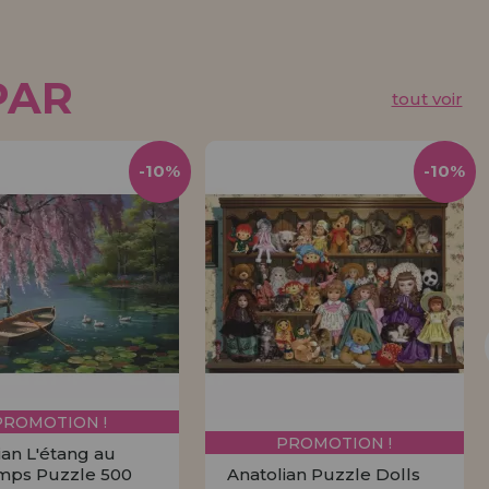
PAR
tout voir
-10%
-10%
PROMOTION !
PROMOTION !
ian L'étang au
mps Puzzle 500
Anatolian Puzzle Dolls