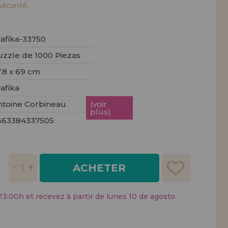
tendions.
écurité.
REMENT
UTEUR
rafika-33750
uzzle de 1000 Piezas
.8 x 69 cm
afika
ntoine Corbineau
(voir
plus)
663384337505
ACHETER
:00h et recevez à partir de lunes 10 de agosto