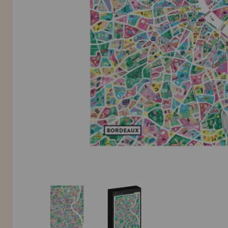
Allez-y! Nous vous attendions.
NOUVEAU CLIENT
INFORMATION
info@maisondespuzzles.fr