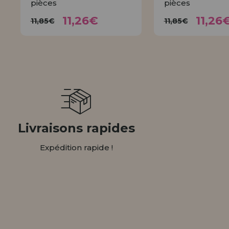
pièces
pièces
11,26€
11,
11,85€
11,85€
11,26€
11,26
11,85€
11,85€
ACHETER
ACHET
Livraisons rapides
Expédition rapide !