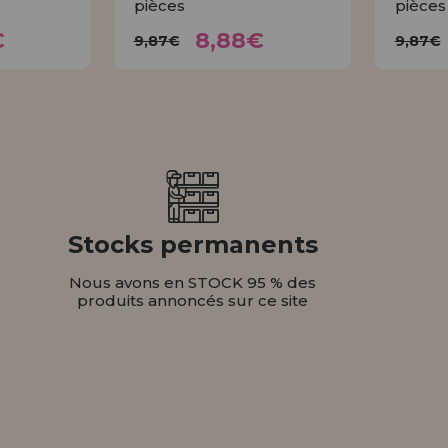
pièces
pièces
26€
8,88€
9,87€
€
8,88€
9,87€
9,87€
ER
ACHETER
Stocks permanents
Nous avons en STOCK 95 % des
produits annoncés sur ce site