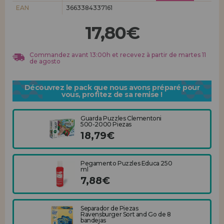
Allez-y! Nous vous attendions.
EAN
3663384337161
ENREGISTREMENT DISTRIBUTEUR
17,80€
Commandez avant 13:00h et recevez à partir de martes 11
de agosto
Découvrez le pack que nous avons préparé pour
vous, profitez de sa remise !
Guarda Puzzles Clementoni
500-2000 Piezas
18,79€
Pegamento Puzzles Educa 250
ml
7,88€
Separador de Piezas
Ravensburger Sort and Go de 8
bandejas