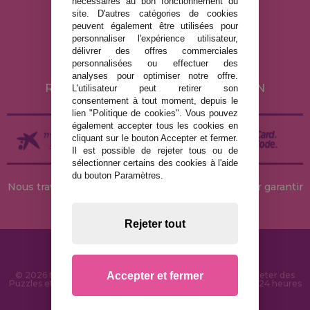
nécessaires au bon fonctionnement du
MENTIONS LÉGALES
site. D'autres catégories de cookies
peuvent également être utilisées pour
POLITIQUE DE CONFIDENTIALITÉ
personnaliser l'expérience utilisateur,
POLITIQUE DE COOKIES
délivrer des offres commerciales
personnalisées ou effectuer des
LIVRAISON ET RETOUR
analyses pour optimiser notre offre.
RETOURS / DROIT DE RÉTRACTATION
L'utilisateur peut retirer son
consentement à tout moment, depuis le
lien "Politique de cookies". Vous pouvez
également accepter tous les cookies en
cliquant sur le bouton Accepter et fermer.
Il est possible de rejeter tous ou de
sélectionner certains des cookies à l'aide
du bouton Paramètres.
Nous travaillons avec des stocks permanents pour garantir
des livraisons rapides
Rejeter tout
Accepter et fermer
© 2026 MaisonDesPuzzles.fr - Boutique en ligne pour acheter des
Puzzles et des Casse-têtes sur Internet. Livraison rapide en 24 heures
et sécurité SSL