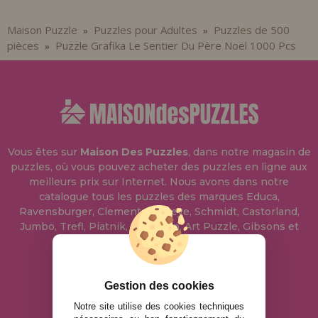
Maison Puzzle
Puzzles pour Adultes
Puzzles de 500
»
»
pièces
Puzzle Grafika Le Sentier Du Père Noël 1000 Pcs
»
Vous êtes sur
Maison Des Puzzles
, dans notre magasin de
puzzles, où vous pouvez acheter des puzzles en ligne aux
meilleurs prix sur Internet. Nous avons dans notre
catalogue tous les puzzles des marques Educa,
Ravensburger, Clementoni, Heye, Schmidt, Castorland,
Jumbo, Trefl, Piatnik, Anatolian, Art Puzzle, Gibsons et
bien d'autres.
info@maisondespuzzles.fr
Gestion des cookies
Notre site utilise des cookies techniques