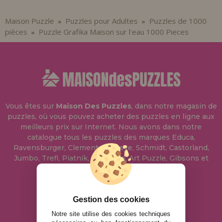
Maison Puzzle
Puzzles pour Adultes
Puzzles de 1000
»
»
pièces
Puzzle Grafika Maison sur l'eau 1000 Pieces
»
Vous êtes sur
Maison Des Puzzles
, dans notre magasin de
puzzles, où vous pouvez acheter des puzzles en ligne aux
meilleurs prix sur Internet. Nous avons dans notre
catalogue tous les puzzles des marques Educa,
Ravensburger, Clementoni, Heye, Schmidt, Castorland,
Jumbo, Trefl, Piatnik, Anatolian, Art Puzzle, Gibsons et
bien d'autres.
info@maisondespuzzles.fr
Gestion des cookies
Notre site utilise des cookies techniques