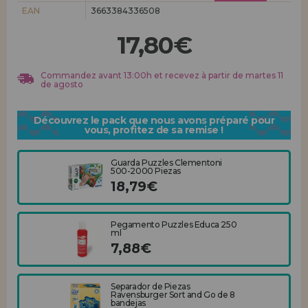
Allez-y! Nous vous attendions.
EAN
3663384336508
ENREGISTREMENT DISTRIBUTEUR
17,80€
Commandez avant 13:00h et recevez à partir de martes 11
de agosto
Découvrez le pack que nous avons préparé pour
vous, profitez de sa remise !
Guarda Puzzles Clementoni
500-2000 Piezas
18,79€
Pegamento Puzzles Educa 250
ml
7,88€
Separador de Piezas
Ravensburger Sort and Go de 8
bandejas