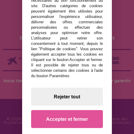
nécessaires au bon fonctionnement du
MENTIONS LÉGALES
site. D'autres catégories de cookies
peuvent également être utilisées pour
POLITIQUE DE CONFIDENTIALITÉ
personnaliser l'expérience utilisateur,
POLITIQUE DE COOKIES
délivrer des offres commerciales
personnalisées ou effectuer des
LIVRAISON ET RETOUR
analyses pour optimiser notre offre.
RETOURS / DROIT DE RÉTRACTATION
L'utilisateur peut retirer son
consentement à tout moment, depuis le
lien "Politique de cookies". Vous pouvez
également accepter tous les cookies en
cliquant sur le bouton Accepter et fermer.
Il est possible de rejeter tous ou de
sélectionner certains des cookies à l'aide
du bouton Paramètres.
Nous travaillons avec des stocks permanents pour garantir
des livraisons rapides
Rejeter tout
Accepter et fermer
© 2026 MaisonDesPuzzles.fr - Boutique en ligne pour acheter des
Puzzles et des Casse-têtes sur Internet. Livraison rapide en 24 heures
et sécurité SSL