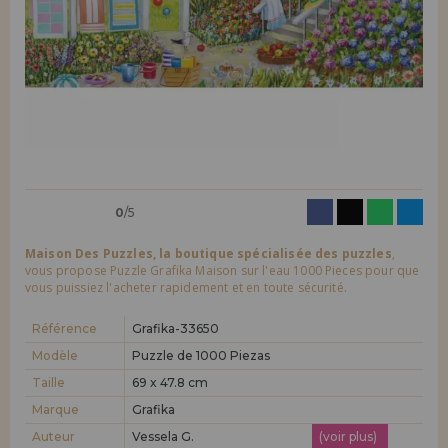
LIQUIDATIONS
Je veux m'enregistrer en tant que
nouveau client
En créant un compte sur maisondespuzzles.fr, vous pouvez faire vos
INFORMATION
achats rapidement dans notre boutique en ligne, vérifier le statut de
vos commandes et consulter vos opérations précédentes.
info@maisondespuzzles.fr
Allez-y! Nous vous attendions.
NOUVEAU CLIENT
0
/5
Maison Des Puzzles, la boutique spécialisée des puzzles
,
vous propose Puzzle Grafika Maison sur l'eau 1000 Pieces pour que
vous puissiez l'acheter rapidement et en toute sécurité.
Je veux m'enregistrer en tant que
nouveau distributeur
Référence
Grafika-33650
Modèle
Puzzle de 1000 Piezas
Taille
69 x 47.8 cm
Vous êtes un professionnel ou une entreprise ? Vous souhaitez
vendre nos produits dans votre entreprise ? Inscrivez-vous en tant
Marque
Grafika
que distributeur et découvrez nos conditions de vente avec des
remises spéciales pour la distribution.
Auteur
Vessela G.
(voir plus)