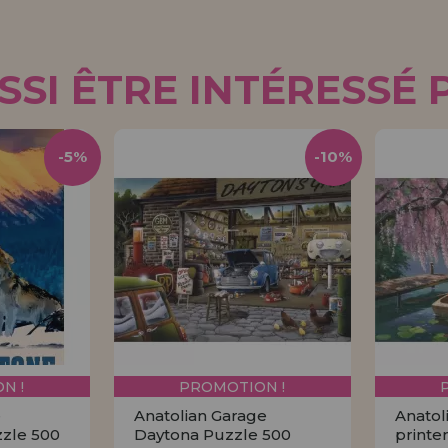
SI ÊTRE INTÉRESSÉ 
-5%
-10%
N !
PROMOTION !
e
Anatolian Garage
Anatol
zzle 500
Daytona Puzzle 500
printe