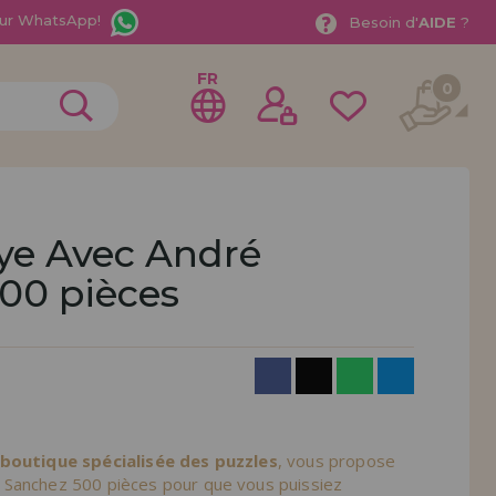
ur WhatsApp!
Besoin d'
AIDE
?
FR
0
ye Avec André
00 pièces
rer en tant que
distributeur
ionnel ou une entreprise ? Vous souhaitez vendre nos
treprise ? Inscrivez-vous en tant que distributeur et
ons de vente avec des remises spéciales pour la
 boutique spécialisée des puzzles
, vous propose
Sanchez 500 pièces pour que vous puissiez