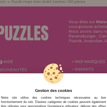
èces
Puzzle Heye Avec André Sanchez 500 pièces
»
Vous êtes sur
Mais
vous pouvez acheter 
Nous avons dans no
Ravensburger, Clem
Piatnik, Anatolian, 
AIDE
PAR MARQUES
ENFANTS
NOUVEAUTÉS
POUR ADULTES
PROMOTIONS ET OFFRES
PAR AUTEURS
Gestion des cookies
ACCESSOIRES
Notre site utilise des cookies techniques nécessaires au bon
JEUX DE SOCIÉ
fonctionnement du site. D'autres catégories de cookies peuvent également
être utilisées pour personnaliser l'expérience utilisateur, délivrer des offres