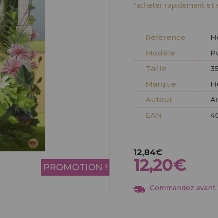
Allez-y! Nous vous at
l'acheter rapidement et 
ENREGIST
DISTRIB
Référence
H
Modèle
P
Taille
3
Marque
H
Auteur
A
EAN
4
12,84€
12,20€
PROMOTION !
Commandez avant 13