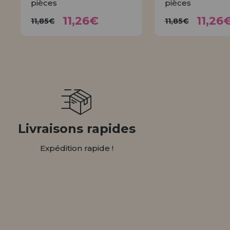
pièces
pièces
11,26€
11,
11,85€
11,85€
11,26€
11,26
11,85€
11,85€
ACHETER
ACHET
Livraisons rapides
Expédition rapide !