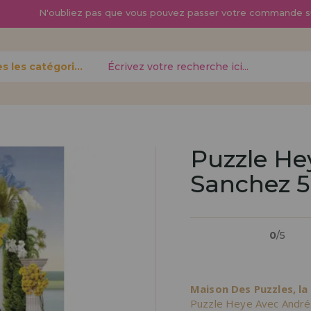
N'oubliez pas que vous pouvez passer
votre commande s
Toutes les catégories
oublié?
Puzzle He
Sanchez 5
Je veux m'enregist
nouveau 
0
/5
pouvez
Vous êtes un profess
gne,
produits dans votre en
opérations
découvrez nos conditi
Maison Des Puzzles, la
distribution.
Puzzle Heye Avec André 