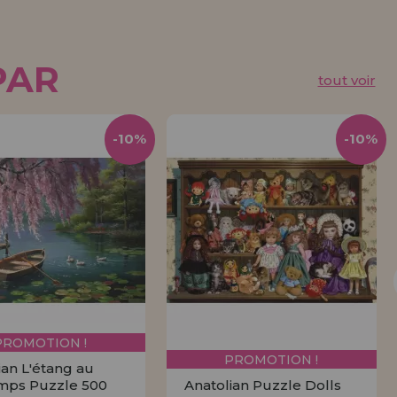
PAR
tout voir
-10%
-10%
PROMOTION !
PROMOTION !
ian L'étang au
mps Puzzle 500
Anatolian Puzzle Dolls