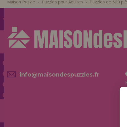
Maison Puzzle
Puzzles pour Adultes
Puzzles de 500 pi
»
»
info@maisondespuzzles.fr