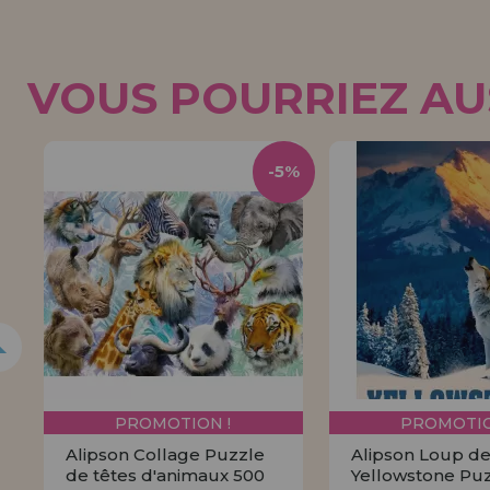
VOUS POURRIEZ AUS
-5%
PROMOTION !
PROMOTIO
Alipson Collage Puzzle
Alipson Loup d
de têtes d'animaux 500
Yellowstone Pu