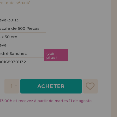
tendions.
en toute sécurité.
REMENT
UTEUR
eye-30113
uzzle de 500 Piezas
5 x 50 cm
eye
ndré Sanchez
(voir
plus)
001689301132
ACHETER
:00h et recevez à partir de martes 11 de agosto