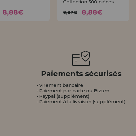
Collection 500 pièces
8,88€
8,88€
9,87€
9,87€
8,88€
8,88€
9,87€
ACHETER
ACHETER
Paiements sécurisés
· Virement bancaire
· Paiement par carte ou Bizum
· Paypal (supplément)
· Paiement à la livraison (supplément)