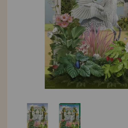
Allez-y! Nous vous attendions.
NOUVEAU CLIENT
INFORMATION
info@maisondespuzzles.fr