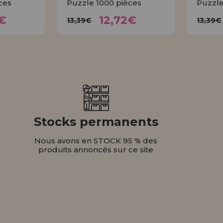
ces
Puzzle 1000 pièces
Puzzle
72€
12,72€
13,39€
1
€
12,72€
13,39€
13,39€
ER
ACHETER
Stocks permanents
Nous avons en STOCK 95 % des
produits annoncés sur ce site