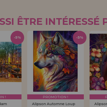
SI ÊTRE INTÉRESSÉ 
-5%
-5%
N !
PROMOTION !
rdam
Alipson Automne Loup
Alipso