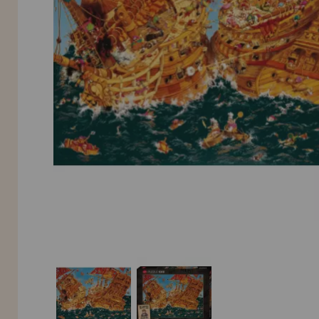
Allez-y! Nous vous attendions.
NOUVEAU CLIENT
INFORMATION
info@maisondespuzzles.fr