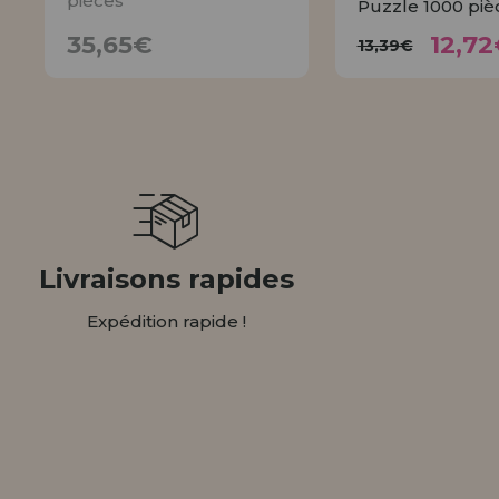
pièces
Puzzle 1000 piè
12,
35,65€
13,39€
35,65€
12,72
13,39€
AVISER
ACHET
Livraisons rapides
Expédition rapide !