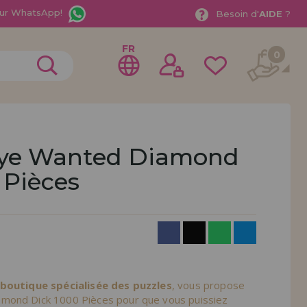
ur WhatsApp!
Besoin d'
AIDE
?
FR
0
eye Wanted Diamond
 Pièces
rer en tant que
distributeur
ionnel ou une entreprise ? Vous souhaitez vendre nos
treprise ? Inscrivez-vous en tant que distributeur et
ons de vente avec des remises spéciales pour la
 boutique spécialisée des puzzles
, vous propose
mond Dick 1000 Pièces pour que vous puissiez