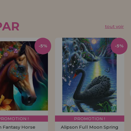
PAR
tout voir
-5%
-5%
PROMOTION !
PROMOTION !
n Fantasy Horse
Alipson Full Moon Spring