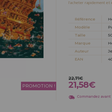
Allez-y! Nous vous at
l'acheter rapidement et 
ENREGIST
DISTRIB
Référence
H
Modèle
P
Taille
50
Marque
H
Auteur
J
EAN
4
22,71€
21,58€
PROMOTION !
Commandez avant 13