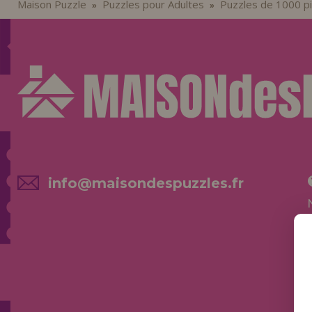
Maison Puzzle
Puzzles pour Adultes
Puzzles de 1000 p
»
»
info@maisondespuzzles.fr