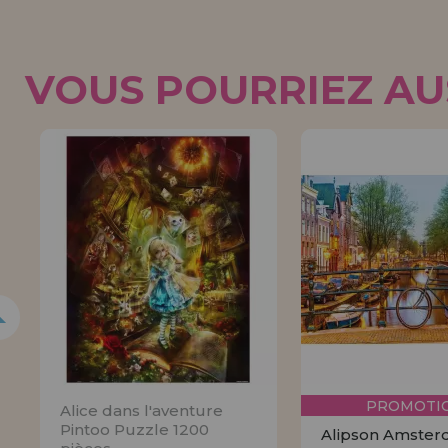
VOUS POURRIEZ AUS
5%
PROMOTIO
Alice dans l'aventure
Pintoo Puzzle 1200
Alipson Amste