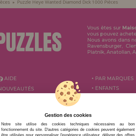
ièces
Puzzle Heye Wanted Diamond Dick 1000 Pièces
»
Vous êtes sur
Mais
vous pouvez acheter 
Nous avons dans no
Ravensburger, Clem
Piatnik, Anatolian, 
AIDE
PAR MARQUES
ENFANTS
NOUVEAUTÉS
POUR ADULTES
PROMOTIONS ET OFFRES
PAR AUTEURS
Gestion des cookies
ACCESSOIRES
Notre site utilise des cookies techniques nécessaires au bon
JEUX DE SOCIÉ
fonctionnement du site. D'autres catégories de cookies peuvent également
être utilisées pour personnaliser l'expérience utilisateur, délivrer des offres