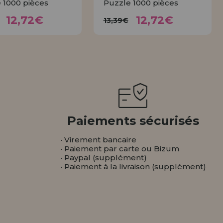
 1000 pièces
Puzzle 1000 pièces
12,72€
12,72€
3,39€
13,39€
12,72€
12,72€
13,39€
ACHETER
ACHETER
Paiements sécurisés
· Virement bancaire
· Paiement par carte ou Bizum
· Paypal (supplément)
· Paiement à la livraison (supplément)