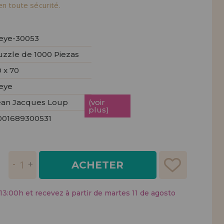
tendions.
en toute sécurité.
REMENT
UTEUR
eye-30053
uzzle de 1000 Piezas
 x 70
eye
ean Jacques Loup
(voir
plus)
001689300531
ACHETER
:00h et recevez à partir de martes 11 de agosto