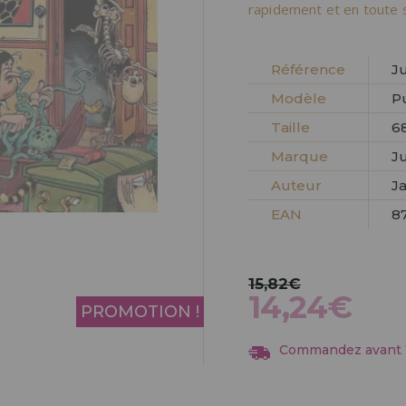
Allez-y! Nous vous at
rapidement et en toute s
ENREGIST
DISTRIB
Référence
J
Modèle
P
Taille
68
Marque
J
Auteur
J
EAN
8
15,82€
14,24€
PROMOTION !
Commandez avant 13