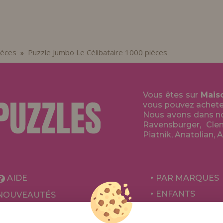
ièces
Puzzle Jumbo Le Célibataire 1000 pièces
»
Vous êtes sur
Mais
vous pouvez acheter 
Nous avons dans no
Ravensburger, Clem
Piatnik, Anatolian, 
AIDE
PAR MARQUES
ENFANTS
NOUVEAUTÉS
POUR ADULTES
PROMOTIONS ET OFFRES