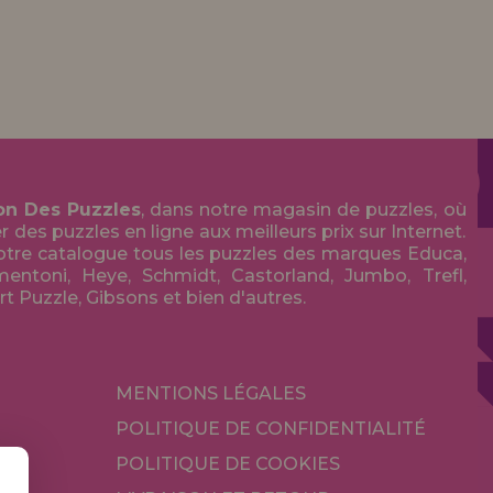
on Des Puzzles
, dans notre magasin de puzzles, où
des puzzles en ligne aux meilleurs prix sur Internet.
tre catalogue tous les puzzles des marques Educa,
entoni, Heye, Schmidt, Castorland, Jumbo, Trefl,
Art Puzzle, Gibsons et bien d'autres.
MENTIONS LÉGALES
POLITIQUE DE CONFIDENTIALITÉ
POLITIQUE DE COOKIES