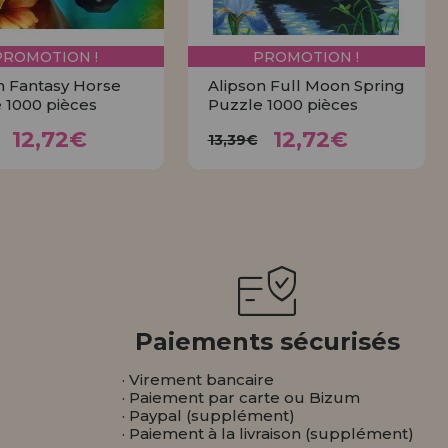
PROMOTION !
PROMOTION !
n Fantasy Horse
Alipson Full Moon Spring
 1000 pièces
Puzzle 1000 pièces
12,72€
12,72€
3,39€
13,39€
12,72€
12,72€
13,39€
ACHETER
ACHETER
Paiements sécurisés
· Virement bancaire
· Paiement par carte ou Bizum
· Paypal (supplément)
· Paiement à la livraison (supplément)