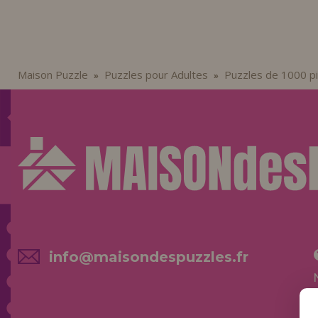
Maison Puzzle
Puzzles pour Adultes
Puzzles de 1000 p
»
»
info@maisondespuzzles.fr