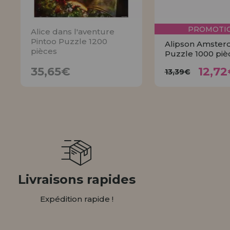
PROMOTIO
Alice dans l'aventure
Pintoo Puzzle 1200
Alipson Amste
pièces
Puzzle 1000 piè
12,
35,65€
13,39€
35,65€
12,72
13,39€
AVISER
ACHET
Livraisons rapides
Expédition rapide !