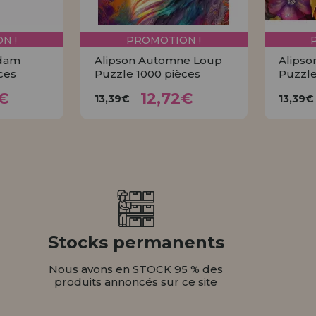
N !
PROMOTION !
rdam
Alipson Automne Loup
Alipso
ces
Puzzle 1000 pièces
Puzzle
72€
12,72€
13,39€
1
€
12,72€
13,39€
13,39€
ER
ACHETER
Stocks permanents
Nous avons en STOCK 95 % des
produits annoncés sur ce site