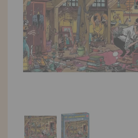
Allez-y! Nous vous attendions.
NOUVEAU CLIENT
INFORMATION
info@maisondespuzzles.fr