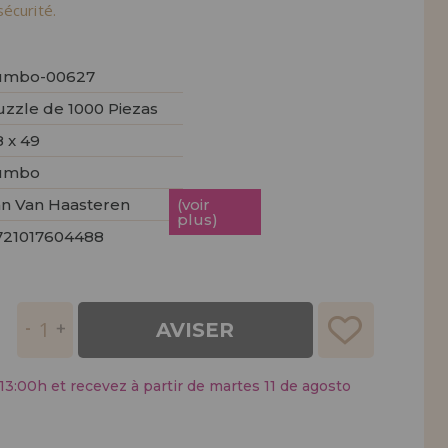
tendions.
écurité.
REMENT
UTEUR
umbo-00627
uzzle de 1000 Piezas
 x 49
umbo
an Van Haasteren
(voir
plus)
721017604488
AVISER
:00h et recevez à partir de martes 11 de agosto