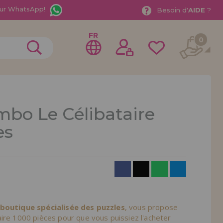
ur WhatsApp!
Besoin d'
AIDE
?
FR
0
mbo Le Célibataire
es
rer en tant que
distributeur
ionnel ou une entreprise ? Vous souhaitez vendre nos
treprise ? Inscrivez-vous en tant que distributeur et
ons de vente avec des remises spéciales pour la
 boutique spécialisée des puzzles
, vous propose
ire 1000 pièces pour que vous puissiez l'acheter