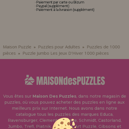
· Paiement par carte ou Bizum
· Paypal (supplément)
· Paiement à la livraison (supplément)
Maison Puzzle
Puzzles pour Adultes
Puzzles de 1000
»
»
pièces
Puzzle Jumbo Les Jeux D'Hiver 1000 pièces
»
Vous êtes sur
Maison Des Puzzles
, dans notre magasin de
puzzles, où vous pouvez acheter des puzzles en ligne aux
meilleurs prix sur Internet. Nous avons dans notre
catalogue tous les puzzles des marques Educa,
Ravensburger, Clementoni, Heye, Schmidt, Castorland,
Jumbo, Trefl, Piatnik, Anatolian, Art Puzzle, Gibsons et