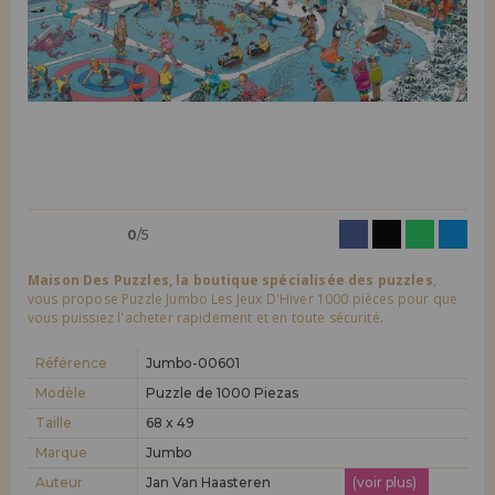
LIQUIDATIONS
Je veux m'enregistrer en tant que
nouveau client
En créant un compte sur maisondespuzzles.fr, vous pouvez faire vos
INFORMATION
achats rapidement dans notre boutique en ligne, vérifier le statut de
vos commandes et consulter vos opérations précédentes.
info@maisondespuzzles.fr
Allez-y! Nous vous attendions.
NOUVEAU CLIENT
0
/5
Maison Des Puzzles, la boutique spécialisée des puzzles
,
vous propose Puzzle Jumbo Les Jeux D'Hiver 1000 pièces pour que
vous puissiez l'acheter rapidement et en toute sécurité.
Je veux m'enregistrer en tant que
nouveau distributeur
Référence
Jumbo-00601
Modèle
Puzzle de 1000 Piezas
Taille
68 x 49
Vous êtes un professionnel ou une entreprise ? Vous souhaitez
vendre nos produits dans votre entreprise ? Inscrivez-vous en tant
Marque
Jumbo
que distributeur et découvrez nos conditions de vente avec des
remises spéciales pour la distribution.
Auteur
Jan Van Haasteren
(voir plus)