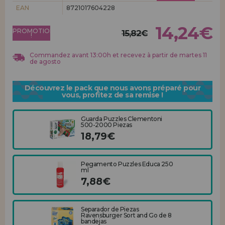
Allez-y! Nous vous attendions.
EAN
8721017604228
ENREGISTREMENT DISTRIBUTEUR
14,24€
PROMOTION
15,82€
!
Commandez avant 13:00h et recevez à partir de martes 11
de agosto
Découvrez le pack que nous avons préparé pour
vous, profitez de sa remise !
Guarda Puzzles Clementoni
500-2000 Piezas
18,79€
Pegamento Puzzles Educa 250
ml
7,88€
Separador de Piezas
Ravensburger Sort and Go de 8
bandejas