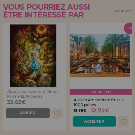
VOUS POURRIEZ AUSSI
tout voir
ÊTRE INTÉRESSÉ PAR
-5%
Alice dans l'aventure Pintoo
PROMOTION !
Puzzle 1200 pièces
Alipson Amsterdam Puzzle
35,65€
1000 pièces
12,72€
13,39€
AVISER
ACHETER