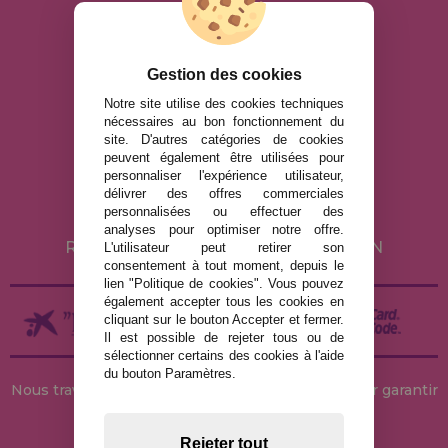
bien d'autres.
info@maisondespuzzles.fr
Gestion des cookies
Notre site utilise des cookies techniques
nécessaires au bon fonctionnement du
MENTIONS LÉGALES
site. D'autres catégories de cookies
peuvent également être utilisées pour
POLITIQUE DE CONFIDENTIALITÉ
personnaliser l'expérience utilisateur,
POLITIQUE DE COOKIES
délivrer des offres commerciales
personnalisées ou effectuer des
LIVRAISON ET RETOUR
analyses pour optimiser notre offre.
RETOURS / DROIT DE RÉTRACTATION
L'utilisateur peut retirer son
consentement à tout moment, depuis le
lien "Politique de cookies". Vous pouvez
également accepter tous les cookies en
cliquant sur le bouton Accepter et fermer.
Il est possible de rejeter tous ou de
sélectionner certains des cookies à l'aide
du bouton Paramètres.
Nous travaillons avec des stocks permanents pour garantir
des livraisons rapides
Rejeter tout