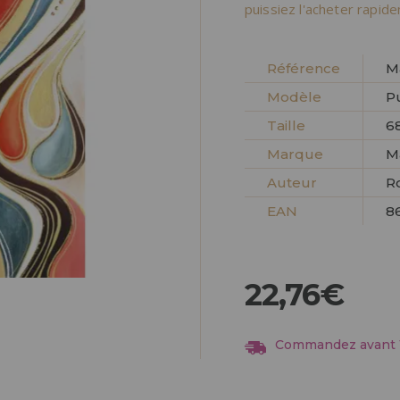
Allez-y! Nous vous at
puissiez l'acheter rapid
ENREGIST
DISTRIB
Référence
M
Modèle
P
Taille
6
Marque
M
Auteur
R
EAN
8
22,76€
Commandez avant 13