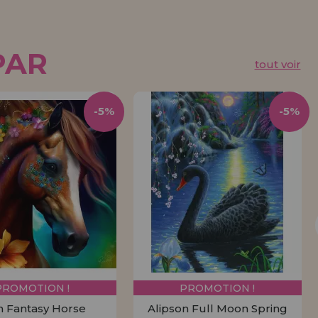
PAR
tout voir
-5%
-5%
PROMOTION !
PROMOTION !
n Fantasy Horse
Alipson Full Moon Spring