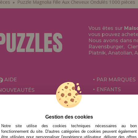
ièces
Puzzle Magnolia Fille Aux Cheveux Ondulés 1000 pièces
»
Vous êtes sur
Mais
vous pouvez acheter 
Nous avons dans no
Ravensburger, Clem
Piatnik, Anatolian, 
AIDE
PAR MARQUES
ENFANTS
NOUVEAUTÉS
POUR ADULTES
PROMOTIONS ET OFFRES
PAR AUTEURS
Gestion des cookies
ACCESSOIRES
Notre site utilise des cookies techniques nécessaires au bon
JEUX DE SOCIÉ
fonctionnement du site. D'autres catégories de cookies peuvent également
être utilisées pour personnaliser l'expérience utilisateur, délivrer des offres