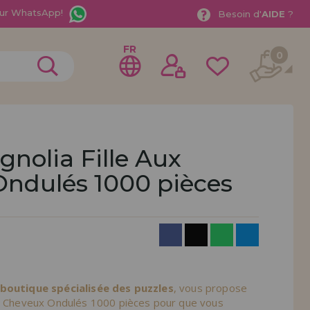
ur WhatsApp!
Besoin d'
AIDE
?
FR
0
gnolia Fille Aux
ndulés 1000 pièces
rer en tant que
distributeur
ionnel ou une entreprise ? Vous souhaitez vendre nos
treprise ? Inscrivez-vous en tant que distributeur et
ons de vente avec des remises spéciales pour la
 boutique spécialisée des puzzles
, vous propose
ux Cheveux Ondulés 1000 pièces pour que vous