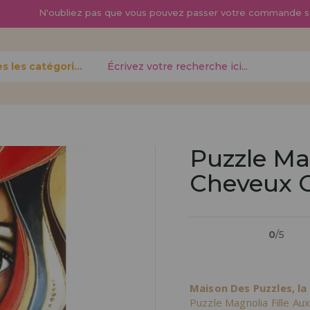
N'oubliez pas que vous pouvez passer
votre commande s
Toutes les catégories
oublié?
Puzzle Ma
Cheveux O
Je veux m'enregist
nouveau 
0
/5
pouvez
Vous êtes un profess
gne,
produits dans votre en
opérations
découvrez nos conditi
Maison Des Puzzles, la
distribution.
Puzzle Magnolia Fille A