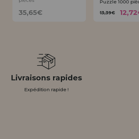
pièces
Puzzle 1000 piè
12,
35,65€
13,39€
35,65€
12,72
13,39€
AVISER
ACHET
Livraisons rapides
Expédition rapide !