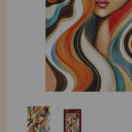
Allez-y! Nous vous attendions.
NOUVEAU CLIENT
INFORMATION
info@maisondespuzzles.fr