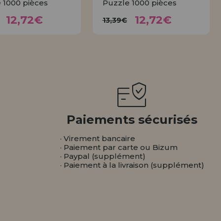
 1000 pièces
Puzzle 1000 pièces
12,72€
12,72€
3,39€
13,39€
12,72€
12,72€
13,39€
ACHETER
ACHETER
Paiements sécurisés
· Virement bancaire
· Paiement par carte ou Bizum
· Paypal (supplément)
· Paiement à la livraison (supplément)