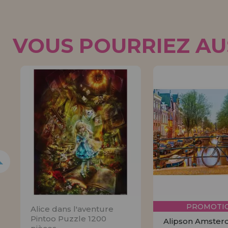
VOUS POURRIEZ AUS
5%
PROMOTIO
Alice dans l'aventure
Pintoo Puzzle 1200
Alipson Amste