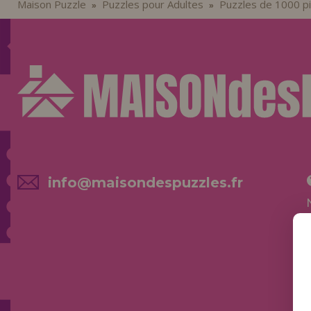
Maison Puzzle
Puzzles pour Adultes
Puzzles de 1000 p
»
»
info@maisondespuzzles.fr