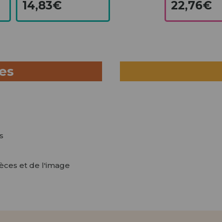
14,83€
22,76€
ues
s
ièces et de l'image