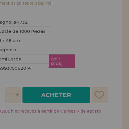
tendions.
ement et en toute sécurité.
REMENT
UTEUR
agnolia-1732
uzzle de 1000 Piezas
8 x 48 cm
agnolia
omi Lerda
(voir
plus)
699375062014
ACHETER
:00h et recevez à partir de viernes 7 de agosto