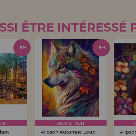
SI ÊTRE INTÉRESSÉ 
-5%
-5%
N !
PROMOTION !
rdam
Alipson Automne Loup
Alipso