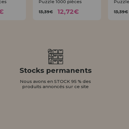
ces
Puzzle 1000 pièces
Puzzle
72€
12,72€
13,39€
1
€
12,72€
13,39€
13,39€
ER
ACHETER
Stocks permanents
Nous avons en STOCK 95 % des
produits annoncés sur ce site