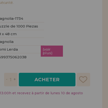
tendions.
écurité.
REMENT
UTEUR
agnolia-1734
uzzle de 1000 Piezas
8 x 48 cm
agnolia
omi Lerda
(voir
plus)
699375062038
ACHETER
:00h et recevez à partir de lunes 10 de agosto