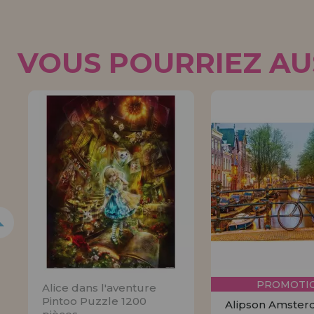
VOUS POURRIEZ AUS
5%
PROMOTIO
Alice dans l'aventure
Pintoo Puzzle 1200
Alipson Amste