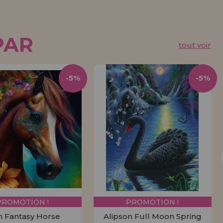
PAR
tout voir
-5%
-5%
PROMOTION !
PROMOTION !
n Fantasy Horse
Alipson Full Moon Spring