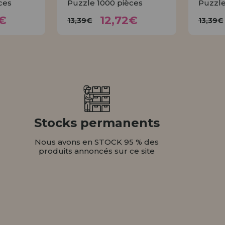
ces
Puzzle 1000 pièces
Puzzle
72€
12,72€
13,39€
1
€
12,72€
13,39€
13,39€
ER
ACHETER
Stocks permanents
Nous avons en STOCK 95 % des
produits annoncés sur ce site