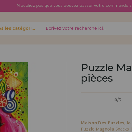
N'oubliez pas que vous pouvez passer
votre commande s
Toutes les catégories
oublié?
Puzzle Ma
pièces
Je veux m'enregist
nouveau 
0
/5
pouvez
Vous êtes un profess
gne,
produits dans votre en
opérations
découvrez nos conditi
Maison Des Puzzles, la
distribution.
Puzzle Magnolia Snacks 