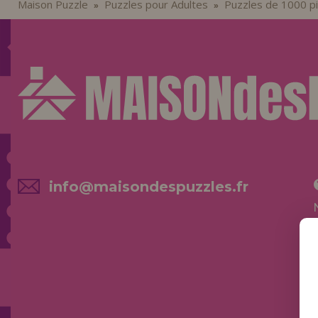
Maison Puzzle
Puzzles pour Adultes
Puzzles de 1000 p
»
»
info@maisondespuzzles.fr