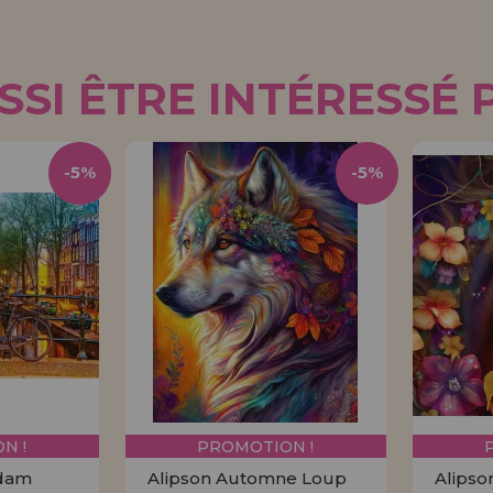
SI ÊTRE INTÉRESSÉ 
-5%
-5%
N !
PROMOTION !
rdam
Alipson Automne Loup
Alipso