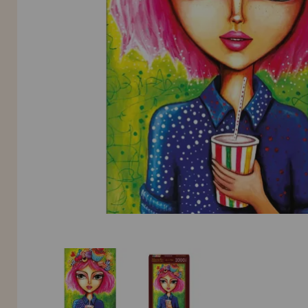
Allez-y! Nous vous attendions.
NOUVEAU CLIENT
INFORMATION
info@maisondespuzzles.fr