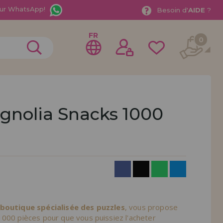
ur WhatsApp!
Besoin d'
AIDE
?
FR
0
gnolia Snacks 1000
rer en tant que
distributeur
ionnel ou une entreprise ? Vous souhaitez vendre nos
treprise ? Inscrivez-vous en tant que distributeur et
ons de vente avec des remises spéciales pour la
 boutique spécialisée des puzzles
, vous propose
1000 pièces pour que vous puissiez l'acheter