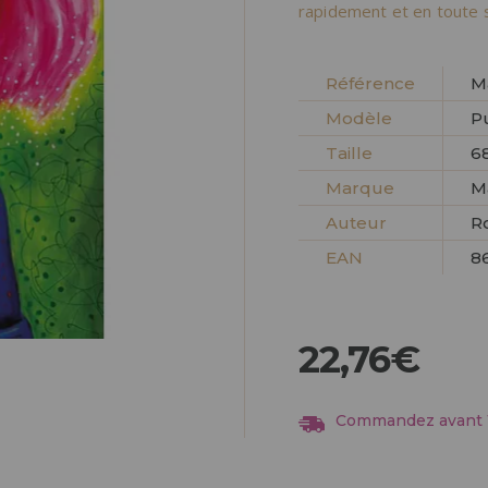
Allez-y! Nous vous at
rapidement et en toute s
ENREGIST
DISTRIB
Référence
M
Modèle
P
Taille
6
Marque
M
Auteur
R
EAN
8
22,76€
Commandez avant 13