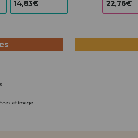
14,83€
22,76€
ues
s
ièces et image