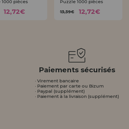
 1000 pièces
Puzzle 1000 pièces
12,72€
12,72€
3,39€
13,39€
12,72€
12,72€
13,39€
ACHETER
ACHETER
Paiements sécurisés
· Virement bancaire
· Paiement par carte ou Bizum
· Paypal (supplément)
· Paiement à la livraison (supplément)