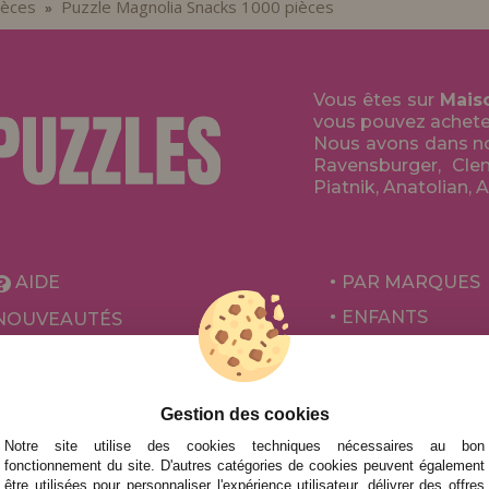
ièces
Puzzle Magnolia Snacks 1000 pièces
»
Vous êtes sur
Mais
vous pouvez acheter 
Nous avons dans no
Ravensburger, Clem
Piatnik, Anatolian, 
AIDE
PAR MARQUES
ENFANTS
NOUVEAUTÉS
POUR ADULTES
PROMOTIONS ET OFFRES
PAR AUTEURS
Gestion des cookies
ACCESSOIRES
Notre site utilise des cookies techniques nécessaires au bon
JEUX DE SOCIÉ
fonctionnement du site. D'autres catégories de cookies peuvent également
être utilisées pour personnaliser l'expérience utilisateur, délivrer des offres