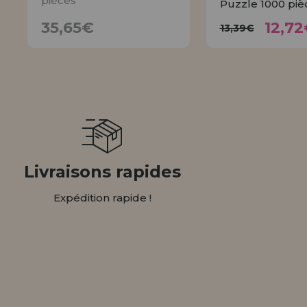
pièces
Puzzle 1000 piè
12,
35,65€
13,39€
35,65€
12,72
13,39€
AVISER
ACHET
Livraisons rapides
Expédition rapide !