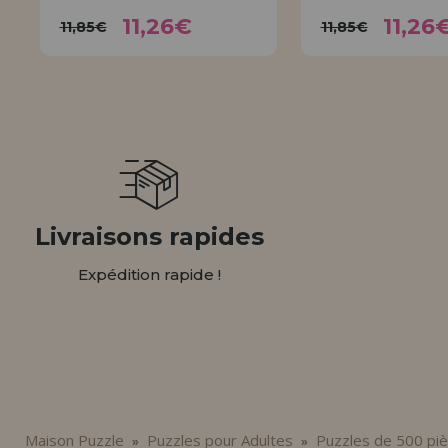
11,26€
11,
11,85€
11,85€
11,26€
11,26
11,85€
11,85€
ACHETER
ACHET
Livraisons rapides
Expédition rapide !
Maison Puzzle
Puzzles pour Adultes
Puzzles de 500 pi
»
»