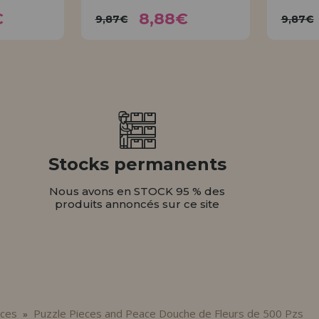
26€
8,88€
9,87€
€
8,88€
9,87€
9,87€
ER
ACHETER
Stocks permanents
Nous avons en STOCK 95 % des
produits annoncés sur ce site
èces
Puzzle Pieces and Peace Douche de Fleurs de 500 Pzs
»