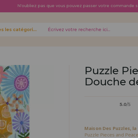
N'oubliez pas que vous pouvez passer
votre commande s
Toutes les catégories
oublié?
Puzzle Pi
Douche de
Je veux m'enregist
nouveau 
5.0
/5
pouvez
Vous êtes un profess
gne,
produits dans votre en
opérations
découvrez nos conditi
Maison Des Puzzles, la
distribution.
Puzzle Pieces and Peac