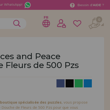
ur WhatsApp!
Besoin d'
AIDE
?
FR
0
eces and Peace
 Fleurs de 500 Pzs
rer en tant que
distributeur
ionnel ou une entreprise ? Vous souhaitez vendre nos
treprise ? Inscrivez-vous en tant que distributeur et
ons de vente avec des remises spéciales pour la
 boutique spécialisée des puzzles
, vous propose
e Douche de Fleurs de 500 Pzs pour que vous