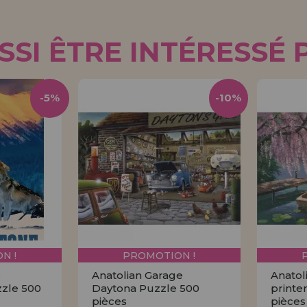
SI ÊTRE INTÉRESSÉ 
-5%
-10%
N !
PROMOTION !
e
Anatolian Garage
Anatol
zzle 500
Daytona Puzzle 500
printe
pièces
pièces