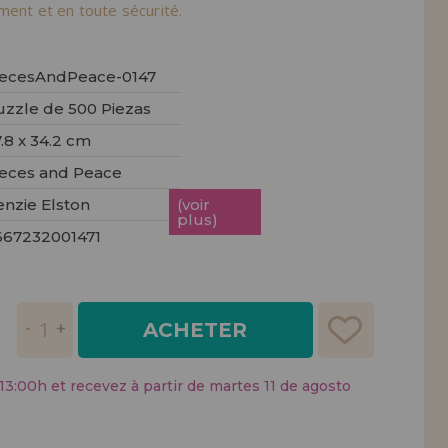
tendions.
ement et en toute sécurité.
REMENT
UTEUR
iecesAndPeace-0147
uzzle de 500 Piezas
.8 x 34.2 cm
ieces and Peace
enzie Elston
(voir
plus)
667232001471
ACHETER
:00h et recevez à partir de martes 11 de agosto