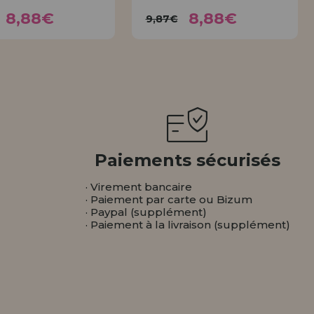
8,88€
8,88€
9,87€
9,87€
8,88€
8,88€
9,87€
ACHETER
ACHETER
Paiements sécurisés
· Virement bancaire
· Paiement par carte ou Bizum
· Paypal (supplément)
· Paiement à la livraison (supplément)