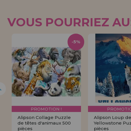
VOUS POURRIEZ AUS
-5%
PROMOTION !
PROMOTIO
Alipson Collage Puzzle
Alipson Loup d
de têtes d'animaux 500
Yellowstone Pu
pièces
pièces