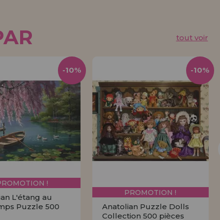
PAR
tout voir
-10%
-10%
PROMOTION !
PROMOTION !
ian L'étang au
mps Puzzle 500
Anatolian Puzzle Dolls
Collection 500 pièces