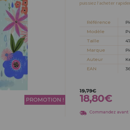
Allez-y! Nous vous at
puissiez l'acheter rapid
ENREGIST
DISTRIB
Référence
P
Modèle
P
Taille
47
Marque
P
Auteur
K
EAN
3
19,79€
18,80€
PROMOTION !
Commandez avant 13