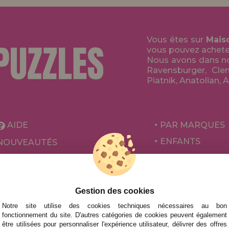
Vous êtes sur
Mais
vous pouvez acheter 
Nous avons dans no
Ravensburger, Clem
Piatnik, Anatolian, 
AIDE
PAR MARQUES
ENFANTS
NOUVEAUTÉS
POUR ADULTES
PROMOTIONS ET OFFRES
PAR AUTEURS
ACCESSOIRES
Gestion des cookies
Notre site utilise des cookies techniques nécessaires au bon
JEUX DE SOCIÉ
fonctionnement du site. D'autres catégories de cookies peuvent également
être utilisées pour personnaliser l'expérience utilisateur, délivrer des offres