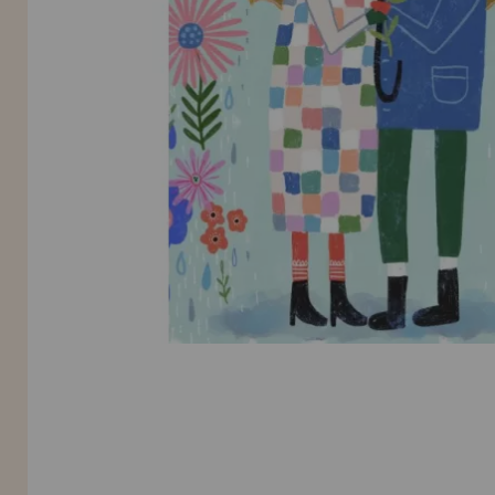
Allez-y! Nous vous attendions.
NOUVEAU CLIENT
INFORMATION
info@maisondespuzzles.fr