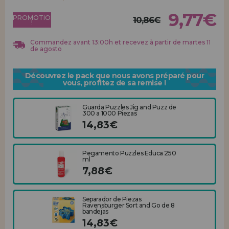
Allez-y! Nous vous attendions.
9,77€
PROMOTION
10,86€
!
ENREGISTREMENT DISTRIBUTEUR
Commandez avant 13:00h et recevez à partir de martes 11
de agosto
Découvrez le pack que nous avons préparé pour
vous, profitez de sa remise !
Guarda Puzzles Jig and Puzz de
300 a 1000 Piezas
14,83€
Pegamento Puzzles Educa 250
ml
7,88€
Separador de Piezas
Ravensburger Sort and Go de 8
bandejas
14,83€