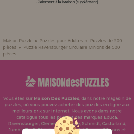
· Paiement à la livraison (supplément)
Maison Puzzle
Puzzles pour Adultes
Puzzles de 500
»
»
pièces
Puzzle Ravensburger Circulaire Minions de 500
»
pièces
Vous êtes sur
Maison Des Puzzles
, dans notre magasin de
puzzles, où vous pouvez acheter des puzzles en ligne aux
meilleurs prix sur Internet. Nous avons dans notre
catalogue tous les puzzles des marques Educa,
Ravensburger, Clementoni, Heye, Schmidt, Castorland,
Jumbo, Trefl, Piatnik, Anatolian, Art Puzzle, Gibsons et