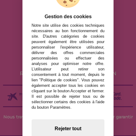
bien d'autres.
Gestion des cookies
info@maisondespuzzles.fr
Notre site utilise des cookies techniques
nécessaires au bon fonctionnement du
site. D'autres catégories de cookies
MENTIONS LÉGALES
peuvent également être utilisées pour
personnaliser l'expérience utilisateur,
POLITIQUE DE CONFIDENTIALITÉ
délivrer des offres commerciales
POLITIQUE DE COOKIES
personnalisées ou effectuer des
analyses pour optimiser notre offre.
LIVRAISON ET RETOUR
L'utilisateur peut retirer son
RETOURS / DROIT DE RÉTRACTATION
consentement à tout moment, depuis le
lien "Politique de cookies". Vous pouvez
également accepter tous les cookies en
cliquant sur le bouton Accepter et fermer.
Il est possible de rejeter tous ou de
sélectionner certains des cookies à l'aide
du bouton Paramètres.
Nous travaillons avec des stocks permanents pour garantir
des livraisons rapides
Rejeter tout