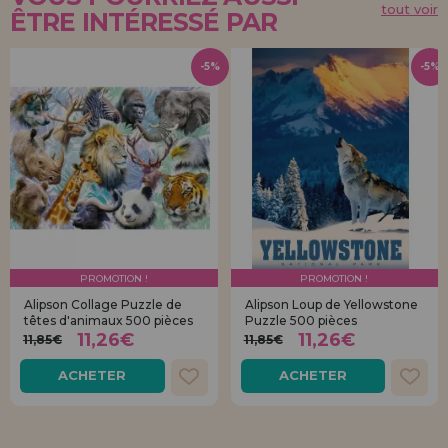
tout voir
ÊTRE INTÉRESSÉ PAR
-5%
-5%
PROMOTION !
PROMOTION !
Alipson Collage Puzzle de
Alipson Loup de Yellowstone
têtes d'animaux 500 pièces
Puzzle 500 pièces
11,26€
11,26€
11,85€
11,85€
ACHETER
ACHETER