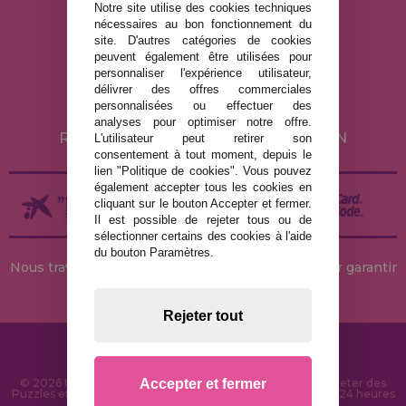
Notre site utilise des cookies techniques
nécessaires au bon fonctionnement du
MENTIONS LÉGALES
site. D'autres catégories de cookies
peuvent également être utilisées pour
POLITIQUE DE CONFIDENTIALITÉ
personnaliser l'expérience utilisateur,
POLITIQUE DE COOKIES
délivrer des offres commerciales
personnalisées ou effectuer des
LIVRAISON ET RETOUR
analyses pour optimiser notre offre.
RETOURS / DROIT DE RÉTRACTATION
L'utilisateur peut retirer son
consentement à tout moment, depuis le
lien "Politique de cookies". Vous pouvez
également accepter tous les cookies en
cliquant sur le bouton Accepter et fermer.
Il est possible de rejeter tous ou de
sélectionner certains des cookies à l'aide
du bouton Paramètres.
Nous travaillons avec des stocks permanents pour garantir
des livraisons rapides
Rejeter tout
Accepter et fermer
© 2026 MaisonDesPuzzles.fr - Boutique en ligne pour acheter des
Puzzles et des Casse-têtes sur Internet. Livraison rapide en 24 heures
et sécurité SSL