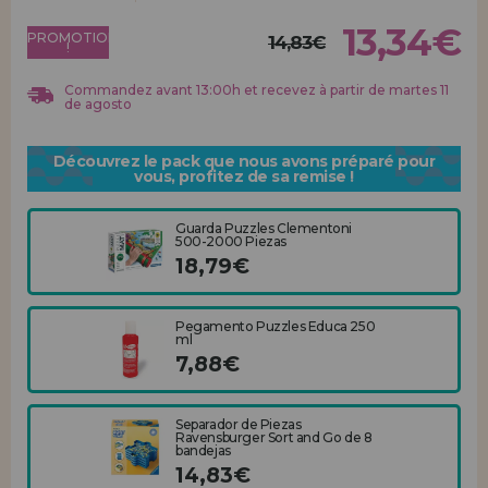
Allez-y! Nous vous attendions.
13,34€
PROMOTION
14,83€
!
ENREGISTREMENT DISTRIBUTEUR
Commandez avant 13:00h et recevez à partir de martes 11
de agosto
Découvrez le pack que nous avons préparé pour
vous, profitez de sa remise !
Guarda Puzzles Clementoni
500-2000 Piezas
18,79€
Pegamento Puzzles Educa 250
ml
7,88€
Separador de Piezas
Ravensburger Sort and Go de 8
bandejas
14,83€