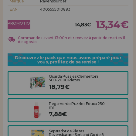
Marque
Ravensburger
Allez-y! Nous vous attendions.
EAN
4005555010883
ENREGISTREMENT DISTRIBUTEUR
13,34€
PROMOTION
14,83€
!
Commandez avant 13:00h et recevez à partir de martes 11
de agosto
Découvrez le pack que nous avons préparé pour
vous, profitez de sa remise !
Guarda Puzzles Clementoni
500-2000 Piezas
18,79€
Pegamento Puzzles Educa 250
ml
7,88€
Separador de Piezas
Ravensburger Sort and Go de 8