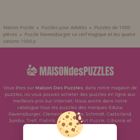
Maison Puzzle
Puzzles pour Adultes
Puzzles de 1000
»
»
pièces
Puzzle Ravensburger Le cerf magique et les quatre
»
saisons 1000 p
Vous êtes sur
Maison Des Puzzles
, dans notre magasin de
puzzles, où vous pouvez acheter des puzzles en ligne aux
meilleurs prix sur Internet. Nous avons dans notre
catalogue tous les puzzles des marques Educa,
Ravensburger, Clementoni, Heye, Schmidt, Castorland,
Jumbo, Trefl, Piatnik, Anatolian, Art Puzzle, Gibsons et
bien d'autres.